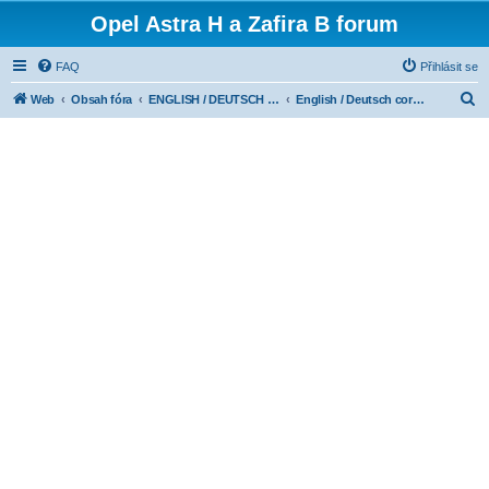
Opel Astra H a Zafira B forum
FAQ
Přihlásit se
H
Web
Obsah fóra
ENGLISH / DEUTSCH CORNER
English / Deutsch corner
l
e
d
a
t