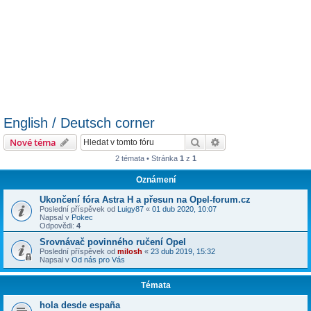
English / Deutsch corner
Hledat
Pokročilé hledání
Nové téma
2 témata • Stránka
1
z
1
Oznámení
Ukončení fóra Astra H a přesun na Opel-forum.cz
Poslední příspěvek od
Luigy87
«
01 dub 2020, 10:07
Napsal v
Pokec
Odpovědi:
4
Srovnávač povinného ručení Opel
Poslední příspěvek od
milosh
«
23 dub 2019, 15:32
Napsal v
Od nás pro Vás
Témata
hola desde españa