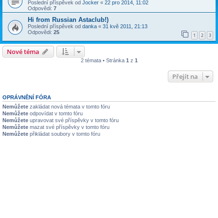
Poslední příspěvek od
Jocker
«
22 pro 2014, 11:02
Odpovědi:
7
Hi from Russian Astaclub!)
Poslední příspěvek od
danka
«
31 kvě 2011, 21:13
Odpovědi:
25
1
2
3
Nové téma
2 témata • Stránka
1
z
1
Přejít na
OPRÁVNĚNÍ FÓRA
Nemůžete
zakládat nová témata v tomto fóru
Nemůžete
odpovídat v tomto fóru
Nemůžete
upravovat své příspěvky v tomto fóru
Nemůžete
mazat své příspěvky v tomto fóru
Nemůžete
přikládat soubory v tomto fóru