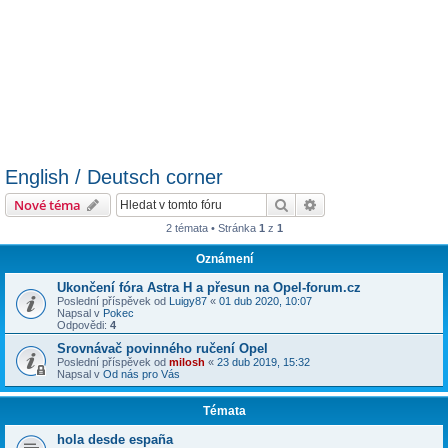
English / Deutsch corner
Hledat
Pokročilé hledání
Nové téma
2 témata • Stránka
1
z
1
Oznámení
Ukončení fóra Astra H a přesun na Opel-forum.cz
Poslední příspěvek od
Luigy87
«
01 dub 2020, 10:07
Napsal v
Pokec
Odpovědi:
4
Srovnávač povinného ručení Opel
Poslední příspěvek od
milosh
«
23 dub 2019, 15:32
Napsal v
Od nás pro Vás
Témata
hola desde españa