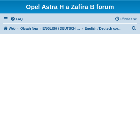
Opel Astra H a Zafira B forum
FAQ
Přihlásit se
H
Web
Obsah fóra
ENGLISH / DEUTSCH CORNER
English / Deutsch corner
l
e
d
a
t