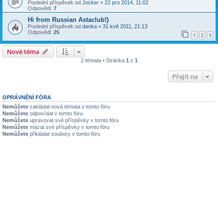
Poslední příspěvek od
Jocker
«
22 pro 2014, 11:02
Odpovědi:
7
Hi from Russian Astaclub!)
Poslední příspěvek od
danka
«
31 kvě 2011, 21:13
Odpovědi:
25
1
2
3
Nové téma
2 témata • Stránka
1
z
1
Přejít na
OPRÁVNĚNÍ FÓRA
Nemůžete
zakládat nová témata v tomto fóru
Nemůžete
odpovídat v tomto fóru
Nemůžete
upravovat své příspěvky v tomto fóru
Nemůžete
mazat své příspěvky v tomto fóru
Nemůžete
přikládat soubory v tomto fóru