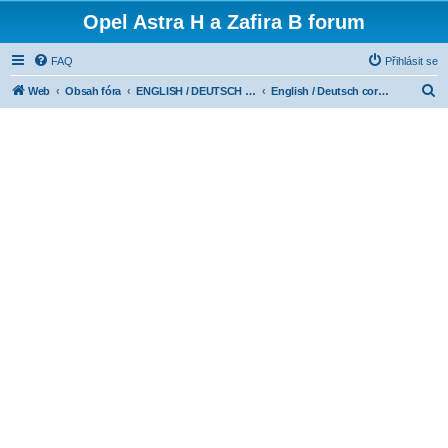
Opel Astra H a Zafira B forum
FAQ
Přihlásit se
H
Web
Obsah fóra
ENGLISH / DEUTSCH CORNER
English / Deutsch corner
l
e
d
a
t