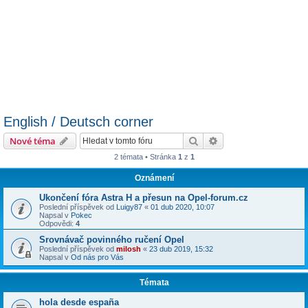
English / Deutsch corner
Hledat
Pokročilé hledání
Nové téma
2 témata • Stránka
1
z
1
Oznámení
Ukončení fóra Astra H a přesun na Opel-forum.cz
Poslední příspěvek od
Luigy87
«
01 dub 2020, 10:07
Napsal v
Pokec
Odpovědi:
4
Srovnávač povinného ručení Opel
Poslední příspěvek od
milosh
«
23 dub 2019, 15:32
Napsal v
Od nás pro Vás
Témata
hola desde españa