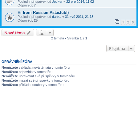
Poslední příspěvek od
Jocker
«
22 pro 2014, 11:02
Odpovědi:
7
Hi from Russian Astaclub!)
Poslední příspěvek od
danka
«
31 kvě 2011, 21:13
Odpovědi:
25
1
2
3
Nové téma
2 témata • Stránka
1
z
1
Přejít na
OPRÁVNĚNÍ FÓRA
Nemůžete
zakládat nová témata v tomto fóru
Nemůžete
odpovídat v tomto fóru
Nemůžete
upravovat své příspěvky v tomto fóru
Nemůžete
mazat své příspěvky v tomto fóru
Nemůžete
přikládat soubory v tomto fóru