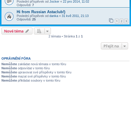
Poslední příspěvek od
Jocker
«
22 pro 2014, 11:02
Odpovědi:
7
Hi from Russian Astaclub!)
Poslední příspěvek od
danka
«
31 kvě 2011, 21:13
Odpovědi:
25
1
2
3
Nové téma
2 témata • Stránka
1
z
1
Přejít na
OPRÁVNĚNÍ FÓRA
Nemůžete
zakládat nová témata v tomto fóru
Nemůžete
odpovídat v tomto fóru
Nemůžete
upravovat své příspěvky v tomto fóru
Nemůžete
mazat své příspěvky v tomto fóru
Nemůžete
přikládat soubory v tomto fóru