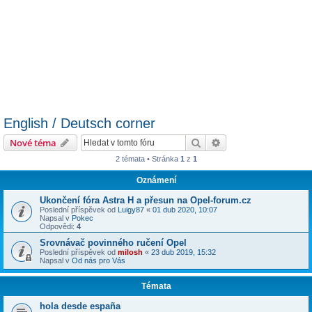
English / Deutsch corner
Hledat
Pokročilé hledání
Nové téma
2 témata • Stránka
1
z
1
Oznámení
Ukončení fóra Astra H a přesun na Opel-forum.cz
Poslední příspěvek od
Luigy87
«
01 dub 2020, 10:07
Napsal v
Pokec
Odpovědi:
4
Srovnávač povinného ručení Opel
Poslední příspěvek od
milosh
«
23 dub 2019, 15:32
Napsal v
Od nás pro Vás
Témata
hola desde españa