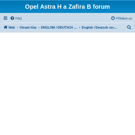
Opel Astra H a Zafira B forum
FAQ
Přihlásit se
H
Web
Obsah fóra
ENGLISH / DEUTSCH CORNER
English / Deutsch corner
l
e
d
a
t