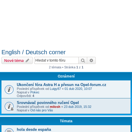
English / Deutsch corner
Hledat
Pokročilé hledání
Nové téma
2 témata • Stránka
1
z
1
Oznámení
Ukončení fóra Astra H a přesun na Opel-forum.cz
Poslední příspěvek od
Luigy87
«
01 dub 2020, 10:07
Napsal v
Pokec
Odpovědi:
4
Srovnávač povinného ručení Opel
Poslední příspěvek od
milosh
«
23 dub 2019, 15:32
Napsal v
Od nás pro Vás
Témata
hola desde españa