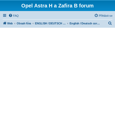
Opel Astra H a Zafira B forum
FAQ
Přihlásit se
H
Web
Obsah fóra
ENGLISH / DEUTSCH CORNER
English / Deutsch corner
l
e
d
a
t