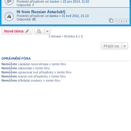
Poslední příspěvek od
Jocker
«
22 pro 2014, 11:02
Odpovědi:
7
Hi from Russian Astaclub!)
Poslední příspěvek od
danka
«
31 kvě 2011, 21:13
Odpovědi:
25
1
2
3
Nové téma
2 témata • Stránka
1
z
1
Přejít na
OPRÁVNĚNÍ FÓRA
Nemůžete
zakládat nová témata v tomto fóru
Nemůžete
odpovídat v tomto fóru
Nemůžete
upravovat své příspěvky v tomto fóru
Nemůžete
mazat své příspěvky v tomto fóru
Nemůžete
přikládat soubory v tomto fóru