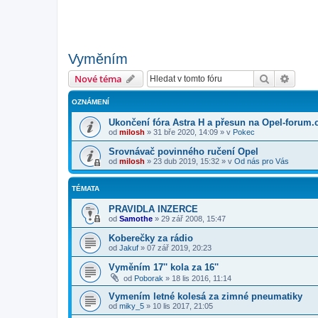
Vyměním
Hledat
Pokroč
Nové téma
OZNÁMENÍ
Ukončení fóra Astra H a přesun na Opel-forum.
od
milosh
»
31 bře 2020, 14:09
» v
Pokec
Srovnávač povinného ručení Opel
od
milosh
»
23 dub 2019, 15:32
» v
Od nás pro Vás
TÉMATA
PRAVIDLA INZERCE
od
Samothe
»
29 zář 2008, 15:47
Koberečky za rádio
od
Jakuf
»
07 zář 2019, 20:23
Vyměním 17'' kola za 16''
od
Poborak
»
18 lis 2016, 11:14
Vymením letné kolesá za zimné pneumatiky
od
miky_5
»
10 lis 2017, 21:05