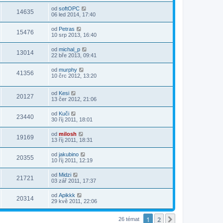
od
softOPC
14635
06 led 2014, 17:40
od
Petras
15476
10 srp 2013, 16:40
od
michal_p
13014
22 bře 2013, 09:41
od
murphy
41356
10 črc 2012, 13:20
od
Kesi
20127
13 čer 2012, 21:06
od
Kuči
23440
30 říj 2011, 18:01
od
milosh
19169
13 říj 2011, 18:31
od
jakubino
20355
10 říj 2011, 12:19
od
Midzi
21721
03 zář 2011, 17:37
od
Apikkk
20314
29 kvě 2011, 22:06
1
2
Další
26 témat