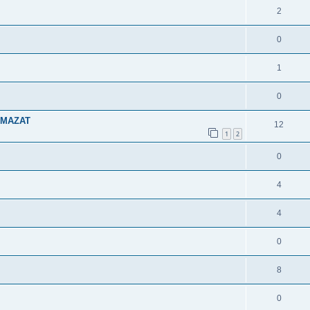
2
0
1
0
 ZMAZAT
12
1
2
0
4
4
0
8
0