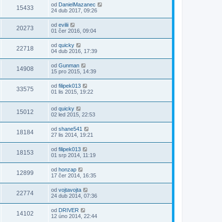
od
DanielMazanec
15433
24 dub 2017, 09:26
od
evilii
20273
01 čer 2016, 09:04
od
quicky
22718
04 dub 2016, 17:39
od
Gunman
14908
15 pro 2015, 14:39
od
filipek013
33575
01 lis 2015, 19:22
od
quicky
15012
02 led 2015, 22:53
od
shane541
18184
27 lis 2014, 19:21
od
filipek013
18153
01 srp 2014, 11:19
od
honzap
12899
17 čer 2014, 16:35
od
vojtavojta
22774
24 dub 2014, 07:36
od
DRIVER
14102
12 úno 2014, 22:44