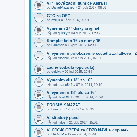
V,P: nové zadní tlumiče Astra H
od
DanielMazanec
»
24 dub 2017, 08:51
GTC za OPC
od
evilii
»
01 čer 2016, 09:04
Vymenim 17" disky original
od
quicky
»
04 dub 2016, 17:35
Komplet kola 15 za gumy 16
od
Gunman
»
15 pro 2015, 14:39
V: vymenim polokozenne sedadla za latkove -
od
filipek013
»
07 lis 2012, 07:57
zadne sedadla (operadla)
od
quicky
»
02 led 2015, 22:53
Vymenim alu 18" za 16"
od
shane541
»
07 lis 2014, 10:19
V: vymenim 18" alu za 16"
od
filipek013
»
20 črc 2014, 23:20
PROSIM SMAZAT
od
honzap
»
17 čer 2014, 16:35
V. středový panel
od
milos
»
21 dub 2014, 15:01
V: CDC40 OPERA za CD7O NAVI + doplatek
od
DRIVER
»
12 úno 2014, 22:44