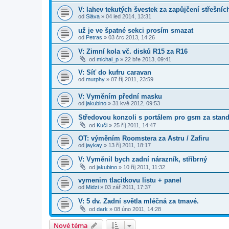
V: lahev tekutých švestek za zapůjčení střešníc
od
Sláva
»
04 led 2014, 13:31
už je ve špatné sekci prosím smazat
od
Petras
»
03 črc 2013, 14:26
V: Zimní kola vč. disků R15 za R16
od
michal_p
»
22 bře 2013, 09:41
V: Síť do kufru caravan
od
murphy
»
07 říj 2011, 23:59
V: Vyměním přední masku
od
jakubino
»
31 kvě 2012, 09:53
Středovou konzoli s portálem pro gsm za stand
od
Kuči
»
25 říj 2011, 14:47
OT: výměním Roomstera za Astru / Zafiru
od
jaykay
»
13 říj 2011, 18:17
V: Vyměnil bych zadní nárazník, stříbrný
od
jakubino
»
10 říj 2011, 11:32
vymenim tlacitkovu listu + panel
od
Midzi
»
03 zář 2011, 17:37
V: 5 dv. Zadní světla mléčná za tmavé.
od
dark
»
08 úno 2011, 14:28
Nové téma