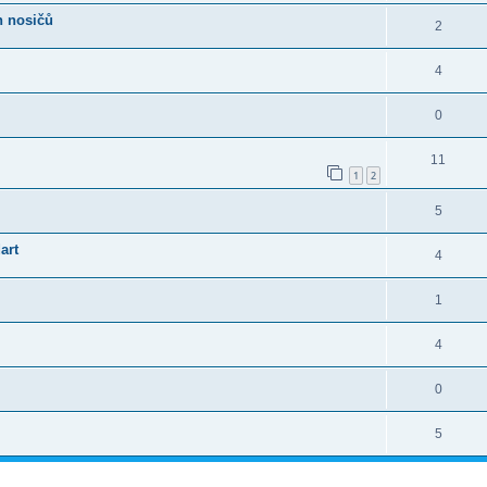
h nosičů
2
4
0
11
1
2
5
art
4
1
4
0
5