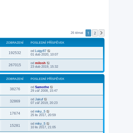
1
2
Další
26 témat
ZOBRAZENÍ
POSLEDNÍ PŘÍSPĚVEK
od
Luigy87
192532
01 dub 2020, 10:07
od
milosh
267015
23 dub 2019, 15:32
ZOBRAZENÍ
POSLEDNÍ PŘÍSPĚVEK
od
Samothe
38276
29 zář 2008, 15:47
od
Jakuf
32869
07 zář 2019, 20:23
od
miky_5
17674
25 lis 2017, 20:59
od
miky_5
15281
10 lis 2017, 21:05