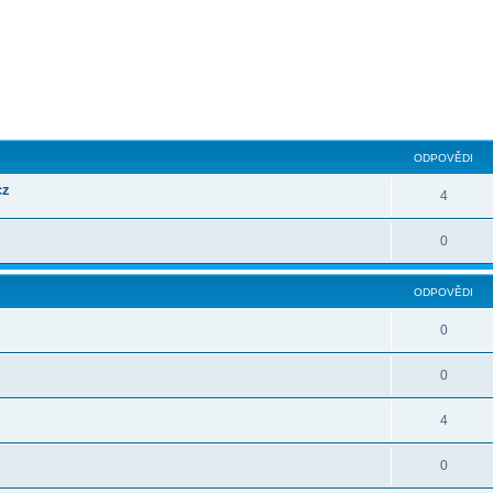
ilé hledání
ODPOVĚDI
cz
4
0
ODPOVĚDI
0
0
4
0