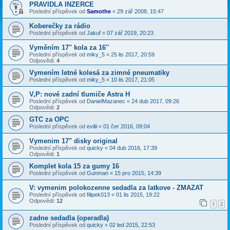
PRAVIDLA INZERCE
Poslední příspěvek od
Samothe
«
29 zář 2008, 15:47
Koberečky za rádio
Poslední příspěvek od
Jakuf
«
07 zář 2019, 20:23
Vyměním 17'' kola za 16''
Poslední příspěvek od
miky_5
«
25 lis 2017, 20:59
Odpovědi:
4
Vymením letné kolesá za zimné pneumatiky
Poslední příspěvek od
miky_5
«
10 lis 2017, 21:05
V,P: nové zadní tlumiče Astra H
Poslední příspěvek od
DanielMazanec
«
24 dub 2017, 09:26
Odpovědi:
2
GTC za OPC
Poslední příspěvek od
evilii
«
01 čer 2016, 09:04
Vymenim 17" disky original
Poslední příspěvek od
quicky
«
04 dub 2016, 17:39
Odpovědi:
1
Komplet kola 15 za gumy 16
Poslední příspěvek od
Gunman
«
15 pro 2015, 14:39
V: vymenim polokozenne sedadla za latkove - ZMAZAT
Poslední příspěvek od
filipek013
«
01 lis 2015, 19:22
Odpovědi:
12
1
2
zadne sedadla (operadla)
Poslední příspěvek od
quicky
«
02 led 2015, 22:53