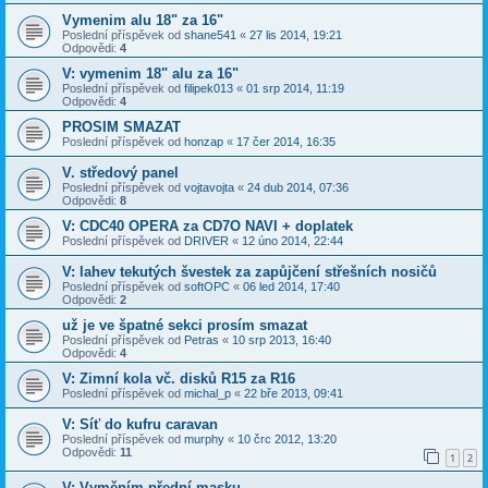
Vymenim alu 18" za 16"
Poslední příspěvek od
shane541
«
27 lis 2014, 19:21
Odpovědi:
4
V: vymenim 18" alu za 16"
Poslední příspěvek od
filipek013
«
01 srp 2014, 11:19
Odpovědi:
4
PROSIM SMAZAT
Poslední příspěvek od
honzap
«
17 čer 2014, 16:35
V. středový panel
Poslední příspěvek od
vojtavojta
«
24 dub 2014, 07:36
Odpovědi:
8
V: CDC40 OPERA za CD7O NAVI + doplatek
Poslední příspěvek od
DRIVER
«
12 úno 2014, 22:44
V: lahev tekutých švestek za zapůjčení střešních nosičů
Poslední příspěvek od
softOPC
«
06 led 2014, 17:40
Odpovědi:
2
už je ve špatné sekci prosím smazat
Poslední příspěvek od
Petras
«
10 srp 2013, 16:40
Odpovědi:
4
V: Zimní kola vč. disků R15 za R16
Poslední příspěvek od
michal_p
«
22 bře 2013, 09:41
V: Síť do kufru caravan
Poslední příspěvek od
murphy
«
10 črc 2012, 13:20
Odpovědi:
11
1
2
V: Vyměním přední masku