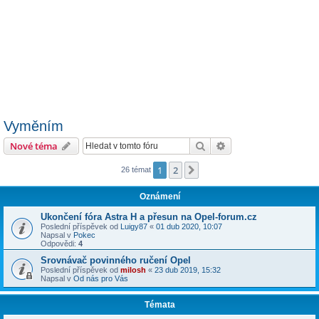
Vyměním
Hledat
Pokročilé hledání
Nové téma
1
2
Další
26 témat
Oznámení
Ukončení fóra Astra H a přesun na Opel-forum.cz
Poslední příspěvek od
Luigy87
«
01 dub 2020, 10:07
Napsal v
Pokec
Odpovědi:
4
Srovnávač povinného ručení Opel
Poslední příspěvek od
milosh
«
23 dub 2019, 15:32
Napsal v
Od nás pro Vás
Témata