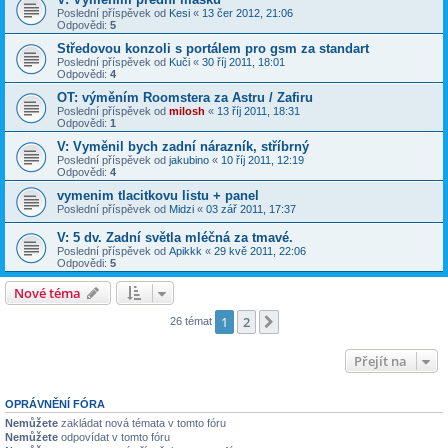
Poslední příspěvek od
Kesi
«
13 čer 2012, 21:06
Odpovědi:
5
Středovou konzoli s portálem pro gsm za standart
Poslední příspěvek od
Kuči
«
30 říj 2011, 18:01
Odpovědi:
4
OT: výměním Roomstera za Astru / Zafiru
Poslední příspěvek od
milosh
«
13 říj 2011, 18:31
Odpovědi:
1
V: Vyměnil bych zadní nárazník, stříbrný
Poslední příspěvek od
jakubino
«
10 říj 2011, 12:19
Odpovědi:
4
vymenim tlacitkovu listu + panel
Poslední příspěvek od
Midzi
«
03 zář 2011, 17:37
V: 5 dv. Zadní světla mléčná za tmavé.
Poslední příspěvek od
Apikkk
«
29 kvě 2011, 22:06
Odpovědi:
5
Nové téma
1
2
Další
26 témat
Přejít na
OPRÁVNĚNÍ FÓRA
Nemůžete
zakládat nová témata v tomto fóru
Nemůžete
odpovídat v tomto fóru