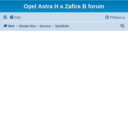
Opel Astra H a Zafira B forum
FAQ
Přihlásit se
H
Web
Obsah fóra
Inzerce
Vyměním
l
e
d
a
t