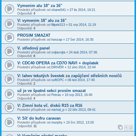
Vymenim alu 18" za 16"
Poslední příspěvek od
shane541
«
27 lis 2014, 19:21
Odpovědi:
4
V: vymenim 18" alu za 16"
Poslední příspěvek od
filipek013
«
01 srp 2014, 11:19
Odpovědi:
4
PROSIM SMAZAT
Poslední příspěvek od
honzap
«
17 čer 2014, 16:35
V. středový panel
Poslední příspěvek od
vojtavojta
«
24 dub 2014, 07:36
Odpovědi:
8
V: CDC40 OPERA za CD7O NAVI + doplatek
Poslední příspěvek od
DRIVER
«
12 úno 2014, 22:44
V: lahev tekutých švestek za zapůjčení střešních nosičů
Poslední příspěvek od
softOPC
«
06 led 2014, 17:40
Odpovědi:
2
už je ve špatné sekci prosím smazat
Poslední příspěvek od
Petras
«
10 srp 2013, 16:40
Odpovědi:
4
V: Zimní kola vč. disků R15 za R16
Poslední příspěvek od
michal_p
«
22 bře 2013, 09:41
V: Síť do kufru caravan
Poslední příspěvek od
murphy
«
10 črc 2012, 13:20
Odpovědi:
11
1
2
V: Vyměním přední masku