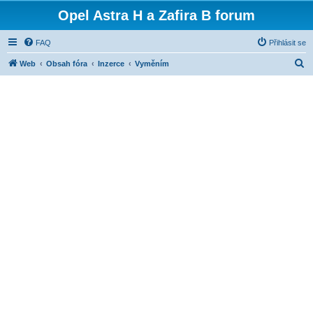
Opel Astra H a Zafira B forum
FAQ
Přihlásit se
H
Web
Obsah fóra
Inzerce
Vyměním
l
e
d
a
t