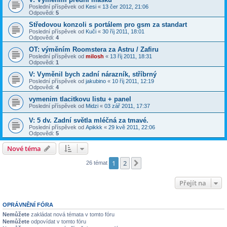
Poslední příspěvek od
Kesi
«
13 čer 2012, 21:06
Odpovědi:
5
Středovou konzoli s portálem pro gsm za standart
Poslední příspěvek od
Kuči
«
30 říj 2011, 18:01
Odpovědi:
4
OT: výměním Roomstera za Astru / Zafiru
Poslední příspěvek od
milosh
«
13 říj 2011, 18:31
Odpovědi:
1
V: Vyměnil bych zadní nárazník, stříbrný
Poslední příspěvek od
jakubino
«
10 říj 2011, 12:19
Odpovědi:
4
vymenim tlacitkovu listu + panel
Poslední příspěvek od
Midzi
«
03 zář 2011, 17:37
V: 5 dv. Zadní světla mléčná za tmavé.
Poslední příspěvek od
Apikkk
«
29 kvě 2011, 22:06
Odpovědi:
5
Nové téma
1
2
Další
26 témat
Přejít na
OPRÁVNĚNÍ FÓRA
Nemůžete
zakládat nová témata v tomto fóru
Nemůžete
odpovídat v tomto fóru