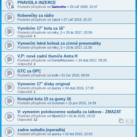
PRAVIDLA INZERCE
Poslední příspěvek od
Samothe
«
29 zář 2008, 15:47
Koberečky za rádio
Poslední příspěvek od
Jakuf
«
07 zář 2019, 20:23
Vyměním 17'' kola za 16''
Poslední příspěvek od
miky_5
«
25 lis 2017, 20:59
Odpovědi:
4
Vymením letné kolesá za zimné pneumatiky
Poslední příspěvek od
miky_5
«
10 lis 2017, 21:05
V,P: nové zadní tlumiče Astra H
Poslední příspěvek od
DanielMazanec
«
24 dub 2017, 09:26
Odpovědi:
2
GTC za OPC
Poslední příspěvek od
evilii
«
01 čer 2016, 09:04
Vymenim 17" disky original
Poslední příspěvek od
quicky
«
04 dub 2016, 17:39
Odpovědi:
1
Komplet kola 15 za gumy 16
Poslední příspěvek od
Gunman
«
15 pro 2015, 14:39
V: vymenim polokozenne sedadla za latkove - ZMAZAT
Poslední příspěvek od
filipek013
«
01 lis 2015, 19:22
Odpovědi:
12
1
2
zadne sedadla (operadla)
Poslední příspěvek od
quicky
«
02 led 2015, 22:53