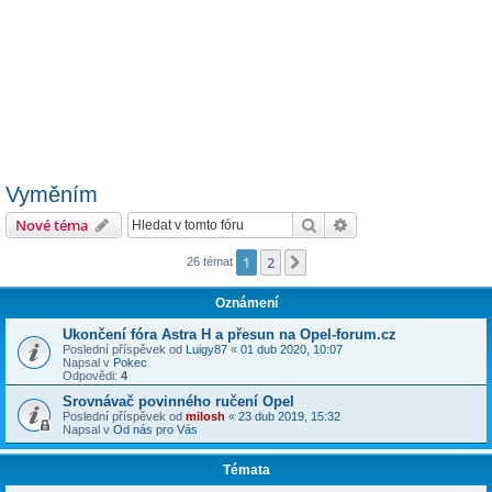
Vyměním
Hledat
Pokročilé hledání
Nové téma
1
2
Další
26 témat
Oznámení
Ukončení fóra Astra H a přesun na Opel-forum.cz
Poslední příspěvek od
Luigy87
«
01 dub 2020, 10:07
Napsal v
Pokec
Odpovědi:
4
Srovnávač povinného ručení Opel
Poslední příspěvek od
milosh
«
23 dub 2019, 15:32
Napsal v
Od nás pro Vás
Témata