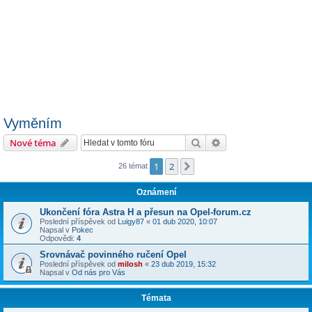
Vyměním
Hledat
Pokročilé hledání
Nové téma
1
2
Další
26 témat
Oznámení
Ukončení fóra Astra H a přesun na Opel-forum.cz
Poslední příspěvek od
Luigy87
«
01 dub 2020, 10:07
Napsal v
Pokec
Odpovědi:
4
Srovnávač povinného ručení Opel
Poslední příspěvek od
milosh
«
23 dub 2019, 15:32
Napsal v
Od nás pro Vás
Témata