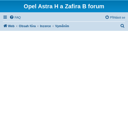
Opel Astra H a Zafira B forum
FAQ
Přihlásit se
H
Web
Obsah fóra
Inzerce
Vyměním
l
e
d
a
t