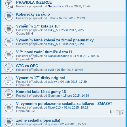
PRAVIDLA INZERCE
Poslední příspěvek od
Samothe
«
29 zář 2008, 15:47
Koberečky za rádio
Poslední příspěvek od
Jakuf
«
07 zář 2019, 20:23
Vyměním 17'' kola za 16''
Poslední příspěvek od
miky_5
«
25 lis 2017, 20:59
Odpovědi:
4
Vymením letné kolesá za zimné pneumatiky
Poslední příspěvek od
miky_5
«
10 lis 2017, 21:05
V,P: nové zadní tlumiče Astra H
Poslední příspěvek od
DanielMazanec
«
24 dub 2017, 09:26
Odpovědi:
2
GTC za OPC
Poslední příspěvek od
evilii
«
01 čer 2016, 09:04
Vymenim 17" disky original
Poslední příspěvek od
quicky
«
04 dub 2016, 17:39
Odpovědi:
1
Komplet kola 15 za gumy 16
Poslední příspěvek od
Gunman
«
15 pro 2015, 14:39
V: vymenim polokozenne sedadla za latkove - ZMAZAT
Poslední příspěvek od
filipek013
«
01 lis 2015, 19:22
Odpovědi:
12
1
2
zadne sedadla (operadla)
Poslední příspěvek od
quicky
«
02 led 2015, 22:53