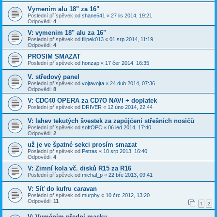
Vymenim alu 18" za 16"
Poslední příspěvek od
shane541
«
27 lis 2014, 19:21
Odpovědi:
4
V: vymenim 18" alu za 16"
Poslední příspěvek od
filipek013
«
01 srp 2014, 11:19
Odpovědi:
4
PROSIM SMAZAT
Poslední příspěvek od
honzap
«
17 čer 2014, 16:35
V. středový panel
Poslední příspěvek od
vojtavojta
«
24 dub 2014, 07:36
Odpovědi:
8
V: CDC40 OPERA za CD7O NAVI + doplatek
Poslední příspěvek od
DRIVER
«
12 úno 2014, 22:44
V: lahev tekutých švestek za zapůjčení střešních nosičů
Poslední příspěvek od
softOPC
«
06 led 2014, 17:40
Odpovědi:
2
už je ve špatné sekci prosím smazat
Poslední příspěvek od
Petras
«
10 srp 2013, 16:40
Odpovědi:
4
V: Zimní kola vč. disků R15 za R16
Poslední příspěvek od
michal_p
«
22 bře 2013, 09:41
V: Síť do kufru caravan
Poslední příspěvek od
murphy
«
10 črc 2012, 13:20
Odpovědi:
11
1
2
V: Vyměním přední masku