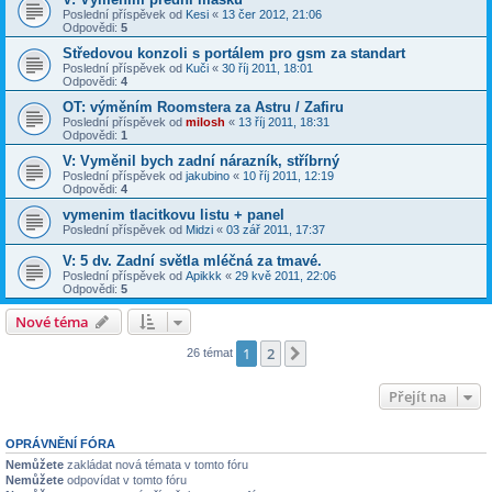
Poslední příspěvek od
Kesi
«
13 čer 2012, 21:06
Odpovědi:
5
Středovou konzoli s portálem pro gsm za standart
Poslední příspěvek od
Kuči
«
30 říj 2011, 18:01
Odpovědi:
4
OT: výměním Roomstera za Astru / Zafiru
Poslední příspěvek od
milosh
«
13 říj 2011, 18:31
Odpovědi:
1
V: Vyměnil bych zadní nárazník, stříbrný
Poslední příspěvek od
jakubino
«
10 říj 2011, 12:19
Odpovědi:
4
vymenim tlacitkovu listu + panel
Poslední příspěvek od
Midzi
«
03 zář 2011, 17:37
V: 5 dv. Zadní světla mléčná za tmavé.
Poslední příspěvek od
Apikkk
«
29 kvě 2011, 22:06
Odpovědi:
5
Nové téma
1
2
Další
26 témat
Přejít na
OPRÁVNĚNÍ FÓRA
Nemůžete
zakládat nová témata v tomto fóru
Nemůžete
odpovídat v tomto fóru