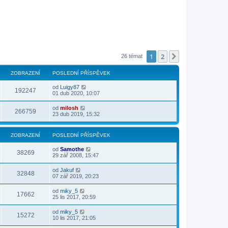
1
2
Další
26 témat
ZOBRAZENÍ
POSLEDNÍ PŘÍSPĚVEK
od
Luigy87
192247
01 dub 2020, 10:07
od
milosh
266759
23 dub 2019, 15:32
ZOBRAZENÍ
POSLEDNÍ PŘÍSPĚVEK
od
Samothe
38269
29 zář 2008, 15:47
od
Jakuf
32848
07 zář 2019, 20:23
od
miky_5
17662
25 lis 2017, 20:59
od
miky_5
15272
10 lis 2017, 21:05