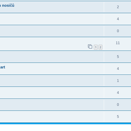
h nosičů
2
4
0
11
1
2
5
art
4
1
4
0
5