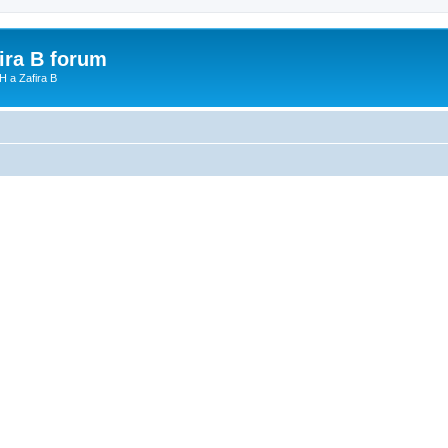
fira B forum
H a Zafira B