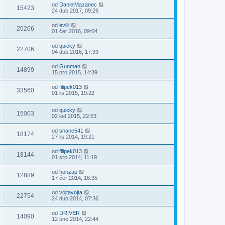
od
DanielMazanec
15423
24 dub 2017, 09:26
od
evilii
20266
01 čer 2016, 09:04
od
quicky
22706
04 dub 2016, 17:39
od
Gunman
14899
15 pro 2015, 14:39
od
filipek013
33560
01 lis 2015, 19:22
od
quicky
15003
02 led 2015, 22:53
od
shane541
18174
27 lis 2014, 19:21
od
filipek013
18144
01 srp 2014, 11:19
od
honzap
12889
17 čer 2014, 16:35
od
vojtavojta
22754
24 dub 2014, 07:36
od
DRIVER
14090
12 úno 2014, 22:44