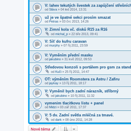
V: lahev tekutých švestek za zapůjčení střešníc
od
Sláva
»
04 led 2014, 13:31
už je ve špatné sekci prosím smazat
od
Petras
»
03 črc 2013, 14:26
V: Zimní kola vč. disků R15 za R16
od
michal_p
»
22 bře 2013, 09:41
V: Síť do kufru caravan
od
murphy
»
07 říj 2011, 23:59
V: Vyměním přední masku
od
jakubino
»
31 kvě 2012, 09:53
Středovou konzoli s portálem pro gsm za stand
od
Kuči
»
25 říj 2011, 14:47
OT: výměním Roomstera za Astru / Zafiru
od
jaykay
»
13 říj 2011, 18:17
V: Vyměnil bych zadní nárazník, stříbrný
od
jakubino
»
10 říj 2011, 11:32
vymenim tlacitkovu listu + panel
od
Midzi
»
03 zář 2011, 17:37
V: 5 dv. Zadní světla mléčná za tmavé.
od
dark
»
08 úno 2011, 14:28
Nové téma