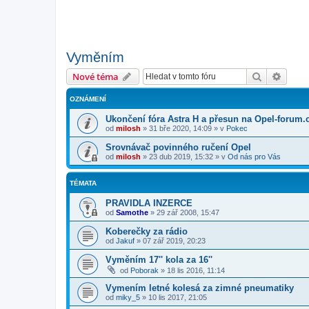
Vyměním
Hledat
Pokroč
Nové téma
OZNÁMENÍ
Ukončení fóra Astra H a přesun na Opel-forum.
od
milosh
»
31 bře 2020, 14:09
» v
Pokec
Srovnávač povinného ručení Opel
od
milosh
»
23 dub 2019, 15:32
» v
Od nás pro Vás
TÉMATA
PRAVIDLA INZERCE
od
Samothe
»
29 zář 2008, 15:47
Koberečky za rádio
od
Jakuf
»
07 zář 2019, 20:23
Vyměním 17'' kola za 16''
od
Poborak
»
18 lis 2016, 11:14
Vymením letné kolesá za zimné pneumatiky
od
miky_5
»
10 lis 2017, 21:05