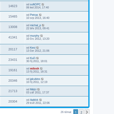
od
softOPC
14623
06 led 2014, 17:40
od
Petras
15465
10 srp 2013, 16:40
od
michal_p
13008
22 bře 2013, 09:41
od
murphy
41341
10 črc 2012, 13:20
od
Kesi
20117
13 čer 2012, 21:06
od
Kuči
23431
30 říj 2011, 18:01
od
milosh
19161
13 říj 2011, 18:31
od
jakubino
20346
10 říj 2011, 12:19
od
Midzi
21713
03 zář 2011, 17:37
od
Apikkk
20304
29 kvě 2011, 22:06
1
2
Další
26 témat