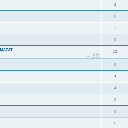
2
0
1
0
 ZMAZAT
12
1
2
0
4
4
0
8
0