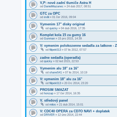
V,P: nové zadní tlumiče Astra H
od
DanielMazanec
»
24 dub 2017, 08:51
GTC za OPC
od
evilii
»
01 čer 2016, 09:04
Vymenim 17" disky original
od
quicky
»
04 dub 2016, 17:35
Komplet kola 15 za gumy 16
od
Gunman
»
15 pro 2015, 14:39
V: vymenim polokozenne sedadla za latkove -
od
filipek013
»
07 lis 2012, 07:57
zadne sedadla (operadla)
od
quicky
»
02 led 2015, 22:53
Vymenim alu 18" za 16"
od
shane541
»
07 lis 2014, 10:19
V: vymenim 18" alu za 16"
od
filipek013
»
20 črc 2014, 23:20
PROSIM SMAZAT
od
honzap
»
17 čer 2014, 16:35
V. středový panel
od
milos
»
21 dub 2014, 15:01
V: CDC40 OPERA za CD7O NAVI + doplatek
od
DRIVER
»
12 úno 2014, 22:44