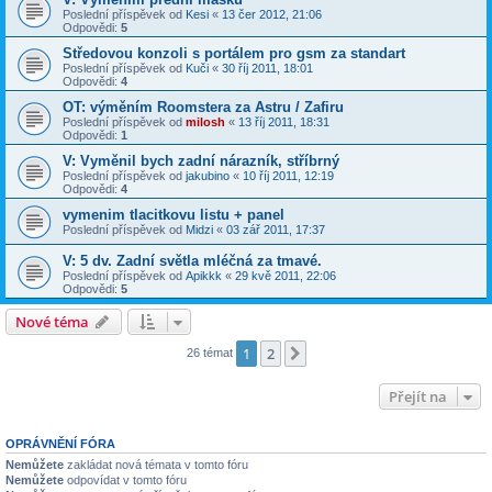
Poslední příspěvek od
Kesi
«
13 čer 2012, 21:06
Odpovědi:
5
Středovou konzoli s portálem pro gsm za standart
Poslední příspěvek od
Kuči
«
30 říj 2011, 18:01
Odpovědi:
4
OT: výměním Roomstera za Astru / Zafiru
Poslední příspěvek od
milosh
«
13 říj 2011, 18:31
Odpovědi:
1
V: Vyměnil bych zadní nárazník, stříbrný
Poslední příspěvek od
jakubino
«
10 říj 2011, 12:19
Odpovědi:
4
vymenim tlacitkovu listu + panel
Poslední příspěvek od
Midzi
«
03 zář 2011, 17:37
V: 5 dv. Zadní světla mléčná za tmavé.
Poslední příspěvek od
Apikkk
«
29 kvě 2011, 22:06
Odpovědi:
5
Nové téma
1
2
Další
26 témat
Přejít na
OPRÁVNĚNÍ FÓRA
Nemůžete
zakládat nová témata v tomto fóru
Nemůžete
odpovídat v tomto fóru