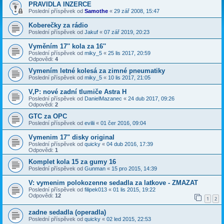
PRAVIDLA INZERCE
Poslední příspěvek od
Samothe
«
29 zář 2008, 15:47
Koberečky za rádio
Poslední příspěvek od
Jakuf
«
07 zář 2019, 20:23
Vyměním 17'' kola za 16''
Poslední příspěvek od
miky_5
«
25 lis 2017, 20:59
Odpovědi:
4
Vymením letné kolesá za zimné pneumatiky
Poslední příspěvek od
miky_5
«
10 lis 2017, 21:05
V,P: nové zadní tlumiče Astra H
Poslední příspěvek od
DanielMazanec
«
24 dub 2017, 09:26
Odpovědi:
2
GTC za OPC
Poslední příspěvek od
evilii
«
01 čer 2016, 09:04
Vymenim 17" disky original
Poslední příspěvek od
quicky
«
04 dub 2016, 17:39
Odpovědi:
1
Komplet kola 15 za gumy 16
Poslední příspěvek od
Gunman
«
15 pro 2015, 14:39
V: vymenim polokozenne sedadla za latkove - ZMAZAT
Poslední příspěvek od
filipek013
«
01 lis 2015, 19:22
Odpovědi:
12
1
2
zadne sedadla (operadla)
Poslední příspěvek od
quicky
«
02 led 2015, 22:53