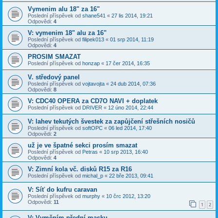
Vymenim alu 18" za 16"
Poslední příspěvek od
shane541
«
27 lis 2014, 19:21
Odpovědi:
4
V: vymenim 18" alu za 16"
Poslední příspěvek od
filipek013
«
01 srp 2014, 11:19
Odpovědi:
4
PROSIM SMAZAT
Poslední příspěvek od
honzap
«
17 čer 2014, 16:35
V. středový panel
Poslední příspěvek od
vojtavojta
«
24 dub 2014, 07:36
Odpovědi:
8
V: CDC40 OPERA za CD7O NAVI + doplatek
Poslední příspěvek od
DRIVER
«
12 úno 2014, 22:44
V: lahev tekutých švestek za zapůjčení střešních nosičů
Poslední příspěvek od
softOPC
«
06 led 2014, 17:40
Odpovědi:
2
už je ve špatné sekci prosím smazat
Poslední příspěvek od
Petras
«
10 srp 2013, 16:40
Odpovědi:
4
V: Zimní kola vč. disků R15 za R16
Poslední příspěvek od
michal_p
«
22 bře 2013, 09:41
V: Síť do kufru caravan
Poslední příspěvek od
murphy
«
10 črc 2012, 13:20
Odpovědi:
11
1
2
V: Vyměním přední masku