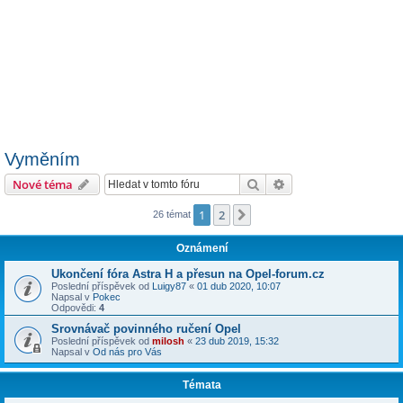
Vyměním
Hledat
Pokročilé hledání
Nové téma
1
2
Další
26 témat
Oznámení
Ukončení fóra Astra H a přesun na Opel-forum.cz
Poslední příspěvek od
Luigy87
«
01 dub 2020, 10:07
Napsal v
Pokec
Odpovědi:
4
Srovnávač povinného ručení Opel
Poslední příspěvek od
milosh
«
23 dub 2019, 15:32
Napsal v
Od nás pro Vás
Témata