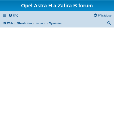
Opel Astra H a Zafira B forum
FAQ
Přihlásit se
H
Web
Obsah fóra
Inzerce
Vyměním
l
e
d
a
t