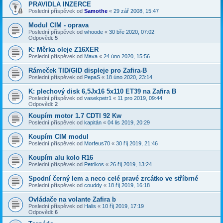
PRAVIDLA INZERCE
Poslední příspěvek od
Samothe
«
29 zář 2008, 15:47
Modul CIM - oprava
Poslední příspěvek od
whoode
«
30 bře 2020, 07:02
Odpovědi:
5
K: Měrka oleje Z16XER
Poslední příspěvek od
Mava
«
24 úno 2020, 15:56
Rámeček TID/GID displeje pro Zafira-B
Poslední příspěvek od
PepaS
«
18 úno 2020, 23:14
K: plechový disk 6,5Jx16 5x110 ET39 na Zafira B
Poslední příspěvek od
vasekpetr1
«
11 pro 2019, 09:44
Odpovědi:
2
Koupím motor 1.7 CDTI 92 Kw
Poslední příspěvek od
kapitán
«
04 lis 2019, 20:29
Koupím CIM modul
Poslední příspěvek od
Morfeus70
«
30 říj 2019, 21:46
Koupím alu kolo R16
Poslední příspěvek od
Petrikos
«
26 říj 2019, 13:24
Spodní černý lem a neco celé pravé zrcátko ve stříbrné
Poslední příspěvek od
couddy
«
18 říj 2019, 16:18
Ovládače na volante Zafira b
Poslední příspěvek od
Halis
«
10 říj 2019, 17:19
Odpovědi:
6