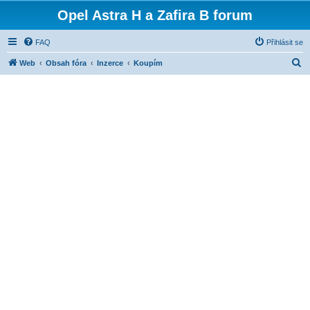
Opel Astra H a Zafira B forum
FAQ
Přihlásit se
H
Web
Obsah fóra
Inzerce
Koupím
l
e
d
a
t