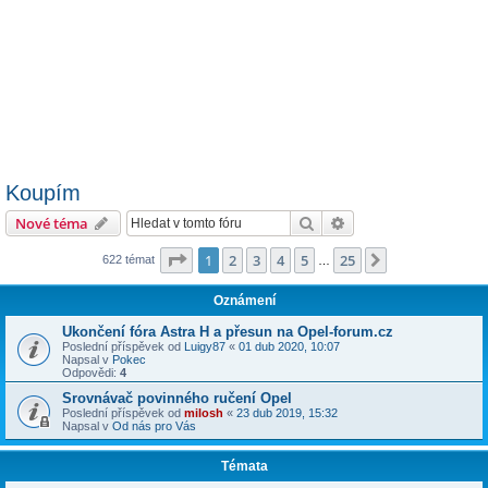
Koupím
Hledat
Pokročilé hledání
Nové téma
Stránka
1
z
25
1
2
3
4
5
25
Další
622 témat
…
Oznámení
Ukončení fóra Astra H a přesun na Opel-forum.cz
Poslední příspěvek od
Luigy87
«
01 dub 2020, 10:07
Napsal v
Pokec
Odpovědi:
4
Srovnávač povinného ručení Opel
Poslední příspěvek od
milosh
«
23 dub 2019, 15:32
Napsal v
Od nás pro Vás
Témata