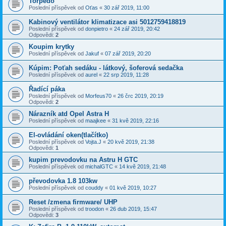
Torpédo
Poslední příspěvek od
Oťas
«
30 zář 2019, 11:00
Kabinový ventilátor klimatizace asi 5012759418819
Poslední příspěvek od
donpietro
«
24 zář 2019, 20:42
Odpovědi:
2
Koupim krytky
Poslední příspěvek od
Jakuf
«
07 zář 2019, 20:20
Kúpim: Poťah sedáku - látkový, šoferová sedačka
Poslední příspěvek od
aurel
«
22 srp 2019, 11:28
Řadící páka
Poslední příspěvek od
Morfeus70
«
26 črc 2019, 20:19
Odpovědi:
2
Nárazník atd Opel Astra H
Poslední příspěvek od
maajkee
«
31 kvě 2019, 22:16
El-ovládání oken(tlačítko)
Poslední příspěvek od
Vojta.J
«
20 kvě 2019, 21:38
Odpovědi:
1
kupim prevodovku na Astru H GTC
Poslední příspěvek od
michalGTC
«
14 kvě 2019, 21:48
převodovka 1.8 103kw
Poslední příspěvek od
couddy
«
01 kvě 2019, 10:27
Reset /zmena firmware/ UHP
Poslední příspěvek od
troodon
«
26 dub 2019, 15:47
Odpovědi:
3