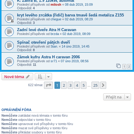
K: Zafira B, 1.9 110kW, automat
Poslední příspěvek od
milosh
«
08 dub 2019, 15:09
Odpovědi:
4
kryt levého zrcátka (řidič) barva tmavě šedá metaliza Z155
Poslední příspěvek od
chegue
«
02 dub 2019, 08:29
Odpovědi:
3
Zadní levé dveře Atra H Caravan
Poslední příspěvek od
brzda
«
02 dub 2019, 08:09
Spínač otevření pátých dveří
Poslední příspěvek od
Stan.
«
14 úno 2019, 14:45
Odpovědi:
8
Zámek kufru Astra H caravan 2006
Poslední příspěvek od
sr71
«
07 úno 2019, 08:56
Odpovědi:
11
1
2
Nové téma
Stránka
1
z
25
1
2
3
4
5
25
Další
622 témat
…
Přejít na
OPRÁVNĚNÍ FÓRA
Nemůžete
zakládat nová témata v tomto fóru
Nemůžete
odpovídat v tomto fóru
Nemůžete
upravovat své příspěvky v tomto fóru
Nemůžete
mazat své příspěvky v tomto fóru
Nemůžete
přikládat soubory v tomto fóru