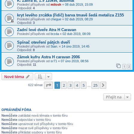
K: Zafira B, 1.9 110kW, automat
Poslední příspěvek od
milosh
«
08 dub 2019, 15:09
Odpovědi:
4
kryt levého zrcátka (řidič) barva tmavě šedá metaliza Z155
Poslední příspěvek od
chegue
«
02 dub 2019, 08:29
Odpovědi:
3
Zadní levé dveře Atra H Caravan
Poslední příspěvek od
brzda
«
02 dub 2019, 08:09
Spínač otevření pátých dveří
Poslední příspěvek od
Stan.
«
14 úno 2019, 14:45
Odpovědi:
8
Zámek kufru Astra H caravan 2006
Poslední příspěvek od
sr71
«
07 úno 2019, 08:56
Odpovědi:
11
1
2
Nové téma
Stránka
1
z
25
1
2
3
4
5
25
Další
622 témat
…
Přejít na
OPRÁVNĚNÍ FÓRA
Nemůžete
zakládat nová témata v tomto fóru
Nemůžete
odpovídat v tomto fóru
Nemůžete
upravovat své příspěvky v tomto fóru
Nemůžete
mazat své příspěvky v tomto fóru
Nemůžete
přikládat soubory v tomto fóru