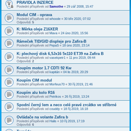
PRAVIDLA INZERCE
Poslední příspěvek od
Samothe
«
29 zář 2008, 15:47
Modul CIM - oprava
Poslední příspěvek od
whoode
«
30 bře 2020, 07:02
Odpovědi:
5
K: Měrka oleje Z16XER
Poslední příspěvek od
Mava
«
24 úno 2020, 15:56
Rámeček TID/GID displeje pro Zafira-B
Poslední příspěvek od
PepaS
«
18 úno 2020, 23:14
K: plechový disk 6,5Jx16 5x110 ET39 na Zafira B
Poslední příspěvek od
vasekpetr1
«
11 pro 2019, 09:44
Odpovědi:
2
Koupím motor 1.7 CDTI 92 Kw
Poslední příspěvek od
kapitán
«
04 lis 2019, 20:29
Koupím CIM modul
Poslední příspěvek od
Morfeus70
«
30 říj 2019, 21:46
Koupím alu kolo R16
Poslední příspěvek od
Petrikos
«
26 říj 2019, 13:24
Spodní černý lem a neco celé pravé zrcátko ve stříbrné
Poslední příspěvek od
couddy
«
18 říj 2019, 16:18
Ovládače na volante Zafira b
Poslední příspěvek od
Halis
«
10 říj 2019, 17:19
Odpovědi:
6