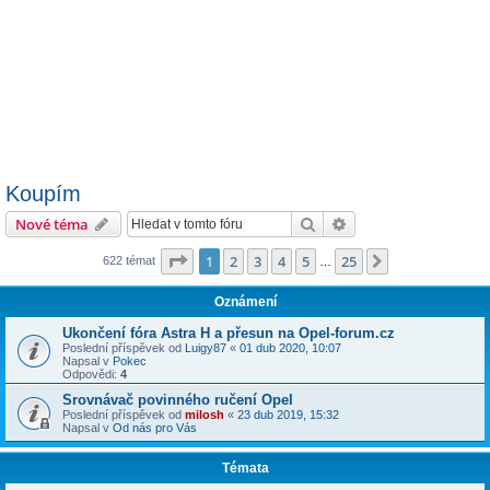
Koupím
Hledat
Pokročilé hledání
Nové téma
Stránka
1
z
25
1
2
3
4
5
25
Další
622 témat
…
Oznámení
Ukončení fóra Astra H a přesun na Opel-forum.cz
Poslední příspěvek od
Luigy87
«
01 dub 2020, 10:07
Napsal v
Pokec
Odpovědi:
4
Srovnávač povinného ručení Opel
Poslední příspěvek od
milosh
«
23 dub 2019, 15:32
Napsal v
Od nás pro Vás
Témata