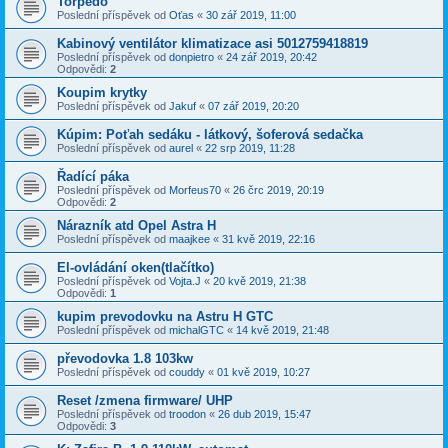
Torpédo
Poslední příspěvek od
Oťas
«
30 zář 2019, 11:00
Kabinový ventilátor klimatizace asi 5012759418819
Poslední příspěvek od
donpietro
«
24 zář 2019, 20:42
Odpovědi:
2
Koupim krytky
Poslední příspěvek od
Jakuf
«
07 zář 2019, 20:20
Kúpim: Poťah sedáku - látkový, šoferová sedačka
Poslední příspěvek od
aurel
«
22 srp 2019, 11:28
Řadící páka
Poslední příspěvek od
Morfeus70
«
26 črc 2019, 20:19
Odpovědi:
2
Nárazník atd Opel Astra H
Poslední příspěvek od
maajkee
«
31 kvě 2019, 22:16
El-ovládání oken(tlačítko)
Poslední příspěvek od
Vojta.J
«
20 kvě 2019, 21:38
Odpovědi:
1
kupim prevodovku na Astru H GTC
Poslední příspěvek od
michalGTC
«
14 kvě 2019, 21:48
převodovka 1.8 103kw
Poslední příspěvek od
couddy
«
01 kvě 2019, 10:27
Reset /zmena firmware/ UHP
Poslední příspěvek od
troodon
«
26 dub 2019, 15:47
Odpovědi:
3