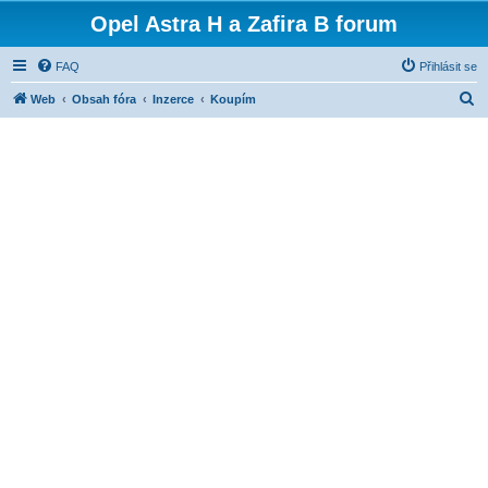
Opel Astra H a Zafira B forum
FAQ
Přihlásit se
H
Web
Obsah fóra
Inzerce
Koupím
l
e
d
a
t