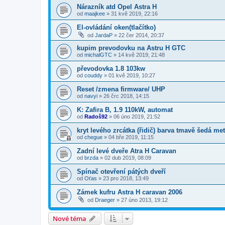
Nárazník atd Opel Astra H
od
maajkee
»
31 kvě 2019, 22:16
El-ovládání oken(tlačítko)
od
JardaP
»
22 čer 2014, 20:37
kupim prevodovku na Astru H GTC
od
michalGTC
»
14 kvě 2019, 21:48
převodovka 1.8 103kw
od
couddy
»
01 kvě 2019, 10:27
Reset /zmena firmware/ UHP
od
navyi
»
26 črc 2018, 14:15
K: Zafira B, 1.9 110kW, automat
od
Radoš92
»
06 úno 2019, 21:52
kryt levého zrcátka (řidič) barva tmavě šedá me
od
chegue
»
04 bře 2019, 11:15
Zadní levé dveře Atra H Caravan
od
brzda
»
02 dub 2019, 08:09
Spínač otevření pátých dveří
od
Oťas
»
23 pro 2018, 13:49
Zámek kufru Astra H caravan 2006
od
Draeger
»
27 úno 2013, 19:12
Nové téma