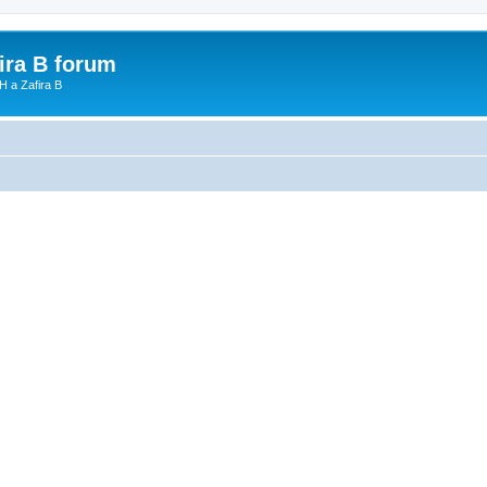
fira B forum
H a Zafira B