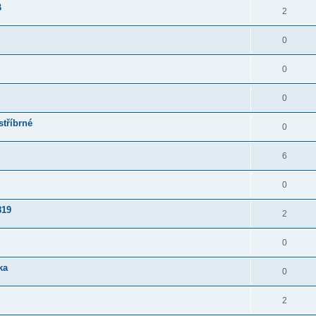
B
2
0
0
0
stříbrné
0
6
0
819
2
0
ka
0
2