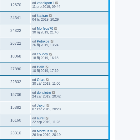
od
vasekpetr1
12670
11 pro 2019, 09:44
od
kapitán
24341
04 lis 2019, 20:29
od
Morfeus70
24322
30 říj 2019, 21:46
od
Petrikos
26722
26 říj 2019, 13:24
od
couddy
18068
18 říj 2019, 16:18
od
Halis
27890
10 říj 2019, 17:19
od
Oťas
22832
30 zář 2019, 11:00
od
donpietro
15736
24 zář 2019, 20:42
od
Jakuf
15382
07 zář 2019, 20:20
od
aurel
16160
22 srp 2019, 11:28
od
Morfeus70
23310
26 črc 2019, 20:19