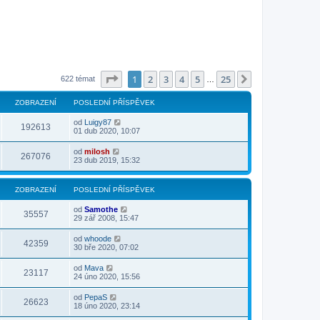
Stránka
1
z
25
1
2
3
4
5
25
Další
622 témat
…
ZOBRAZENÍ
POSLEDNÍ PŘÍSPĚVEK
od
Luigy87
192613
01 dub 2020, 10:07
od
milosh
267076
23 dub 2019, 15:32
ZOBRAZENÍ
POSLEDNÍ PŘÍSPĚVEK
od
Samothe
35557
29 zář 2008, 15:47
od
whoode
42359
30 bře 2020, 07:02
od
Mava
23117
24 úno 2020, 15:56
od
PepaS
26623
18 úno 2020, 23:14