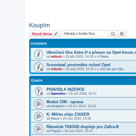
Koupím
Hledat
Pokroč
Nové téma
OZNÁMENÍ
Ukončení fóra Astra H a přesun na Opel-forum.
od
milosh
»
31 bře 2020, 14:09
» v
Pokec
Srovnávač povinného ručení Opel
od
milosh
»
23 dub 2019, 15:32
» v
Od nás pro Vás
TÉMATA
PRAVIDLA INZERCE
od
Samothe
»
29 zář 2008, 15:47
Modul CIM - oprava
od
donpietro
»
19 črc 2014, 16:02
K: Měrka oleje Z16XER
od
Mava
»
24 úno 2020, 15:56
Rámeček TID/GID displeje pro Zafira-B
od
PepaS
»
18 úno 2020, 23:14