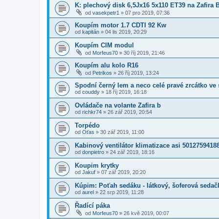
K: plechový disk 6,5Jx16 5x110 ET39 na Zafira 
od
vasekpetr1
»
07 pro 2019, 07:36
Koupím motor 1.7 CDTI 92 Kw
od
kapitán
»
04 lis 2019, 20:29
Koupím CIM modul
od
Morfeus70
»
30 říj 2019, 21:46
Koupím alu kolo R16
od
Petrikos
»
26 říj 2019, 13:24
Spodní černý lem a neco celé pravé zrcátko ve 
od
couddy
»
18 říj 2019, 16:18
Ovládače na volante Zafira b
od
richkr74
»
26 zář 2019, 20:54
Torpédo
od
Oťas
»
30 zář 2019, 11:00
Kabinový ventilátor klimatizace asi 5012759418
od
donpietro
»
24 zář 2019, 18:16
Koupim krytky
od
Jakuf
»
07 zář 2019, 20:20
Kúpim: Poťah sedáku - látkový, šoferová sedač
od
aurel
»
22 srp 2019, 11:28
Řadící páka
od
Morfeus70
»
26 kvě 2019, 00:07