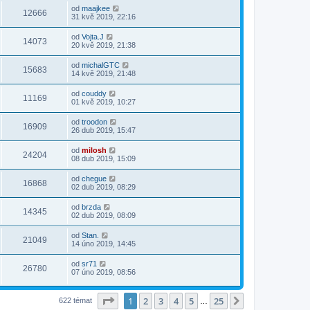
od
maajkee
12666
31 kvě 2019, 22:16
od
Vojta.J
14073
20 kvě 2019, 21:38
od
michalGTC
15683
14 kvě 2019, 21:48
od
couddy
11169
01 kvě 2019, 10:27
od
troodon
16909
26 dub 2019, 15:47
od
milosh
24204
08 dub 2019, 15:09
od
chegue
16868
02 dub 2019, 08:29
od
brzda
14345
02 dub 2019, 08:09
od
Stan.
21049
14 úno 2019, 14:45
od
sr71
26780
07 úno 2019, 08:56
Stránka
1
z
25
1
2
3
4
5
25
Další
622 témat
…