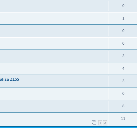
0
1
0
0
3
4
taliza Z155
3
0
8
11
1
2