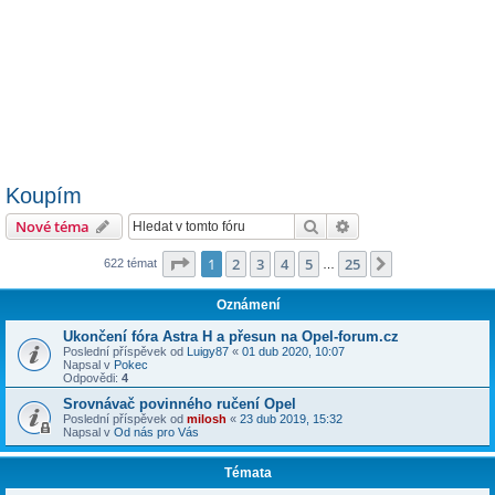
Koupím
Hledat
Pokročilé hledání
Nové téma
Stránka
1
z
25
1
2
3
4
5
25
Další
622 témat
…
Oznámení
Ukončení fóra Astra H a přesun na Opel-forum.cz
Poslední příspěvek od
Luigy87
«
01 dub 2020, 10:07
Napsal v
Pokec
Odpovědi:
4
Srovnávač povinného ručení Opel
Poslední příspěvek od
milosh
«
23 dub 2019, 15:32
Napsal v
Od nás pro Vás
Témata