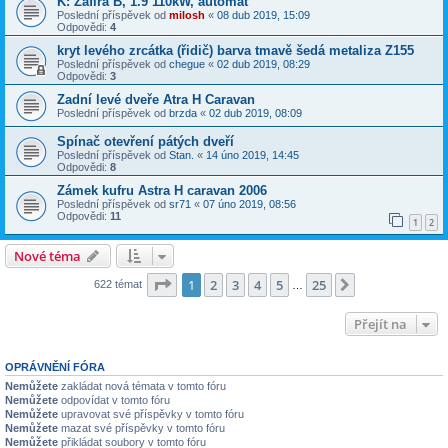
K: Zafira B, 1.9 110kW, automat
Poslední příspěvek od
milosh
«
08 dub 2019, 15:09
Odpovědi:
4
kryt levého zrcátka (řidič) barva tmavě šedá metaliza Z155
Poslední příspěvek od
chegue
«
02 dub 2019, 08:29
Odpovědi:
3
Zadní levé dveře Atra H Caravan
Poslední příspěvek od
brzda
«
02 dub 2019, 08:09
Spínač otevření pátých dveří
Poslední příspěvek od
Stan.
«
14 úno 2019, 14:45
Odpovědi:
8
Zámek kufru Astra H caravan 2006
Poslední příspěvek od
sr71
«
07 úno 2019, 08:56
Odpovědi:
11
1
2
Nové téma
Stránka
1
z
25
1
2
3
4
5
25
Další
622 témat
…
Přejít na
OPRÁVNĚNÍ FÓRA
Nemůžete
zakládat nová témata v tomto fóru
Nemůžete
odpovídat v tomto fóru
Nemůžete
upravovat své příspěvky v tomto fóru
Nemůžete
mazat své příspěvky v tomto fóru
Nemůžete
přikládat soubory v tomto fóru