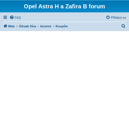
Opel Astra H a Zafira B forum
FAQ
Přihlásit se
H
Web
Obsah fóra
Inzerce
Koupím
l
e
d
a
t