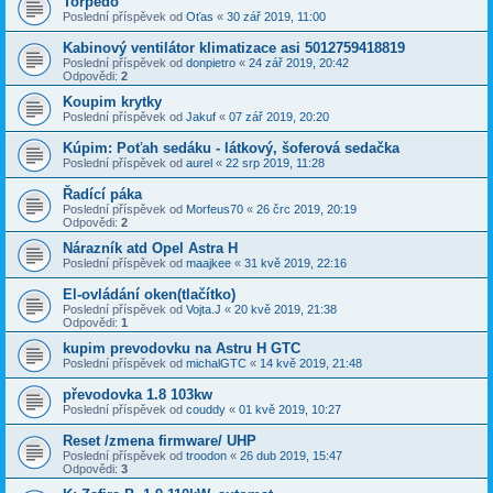
Torpédo
Poslední příspěvek od
Oťas
«
30 zář 2019, 11:00
Kabinový ventilátor klimatizace asi 5012759418819
Poslední příspěvek od
donpietro
«
24 zář 2019, 20:42
Odpovědi:
2
Koupim krytky
Poslední příspěvek od
Jakuf
«
07 zář 2019, 20:20
Kúpim: Poťah sedáku - látkový, šoferová sedačka
Poslední příspěvek od
aurel
«
22 srp 2019, 11:28
Řadící páka
Poslední příspěvek od
Morfeus70
«
26 črc 2019, 20:19
Odpovědi:
2
Nárazník atd Opel Astra H
Poslední příspěvek od
maajkee
«
31 kvě 2019, 22:16
El-ovládání oken(tlačítko)
Poslední příspěvek od
Vojta.J
«
20 kvě 2019, 21:38
Odpovědi:
1
kupim prevodovku na Astru H GTC
Poslední příspěvek od
michalGTC
«
14 kvě 2019, 21:48
převodovka 1.8 103kw
Poslední příspěvek od
couddy
«
01 kvě 2019, 10:27
Reset /zmena firmware/ UHP
Poslední příspěvek od
troodon
«
26 dub 2019, 15:47
Odpovědi:
3