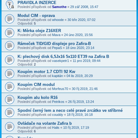
PRAVIDLA INZERCE
Poslední příspěvek od
Samothe
«
29 zář 2008, 15:47
Modul CIM - oprava
Poslední příspěvek od
whoode
«
30 bře 2020, 07:02
Odpovědi:
5
K: Měrka oleje Z16XER
Poslední příspěvek od
Mava
«
24 úno 2020, 15:56
Rámeček TID/GID displeje pro Zafira-B
Poslední příspěvek od
PepaS
«
18 úno 2020, 23:14
K: plechový disk 6,5Jx16 5x110 ET39 na Zafira B
Poslední příspěvek od
vasekpetr1
«
11 pro 2019, 09:44
Odpovědi:
2
Koupím motor 1.7 CDTI 92 Kw
Poslední příspěvek od
kapitán
«
04 lis 2019, 20:29
Koupím CIM modul
Poslední příspěvek od
Morfeus70
«
30 říj 2019, 21:46
Koupím alu kolo R16
Poslední příspěvek od
Petrikos
«
26 říj 2019, 13:24
Spodní černý lem a neco celé pravé zrcátko ve stříbrné
Poslední příspěvek od
couddy
«
18 říj 2019, 16:18
Ovládače na volante Zafira b
Poslední příspěvek od
Halis
«
10 říj 2019, 17:19
Odpovědi:
6