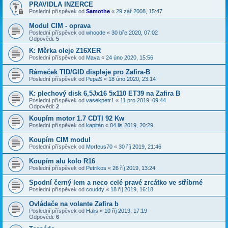
PRAVIDLA INZERCE
Poslední příspěvek od
Samothe
«
29 zář 2008, 15:47
Modul CIM - oprava
Poslední příspěvek od
whoode
«
30 bře 2020, 07:02
Odpovědi:
5
K: Měrka oleje Z16XER
Poslední příspěvek od
Mava
«
24 úno 2020, 15:56
Rámeček TID/GID displeje pro Zafira-B
Poslední příspěvek od
PepaS
«
18 úno 2020, 23:14
K: plechový disk 6,5Jx16 5x110 ET39 na Zafira B
Poslední příspěvek od
vasekpetr1
«
11 pro 2019, 09:44
Odpovědi:
2
Koupím motor 1.7 CDTI 92 Kw
Poslední příspěvek od
kapitán
«
04 lis 2019, 20:29
Koupím CIM modul
Poslední příspěvek od
Morfeus70
«
30 říj 2019, 21:46
Koupím alu kolo R16
Poslední příspěvek od
Petrikos
«
26 říj 2019, 13:24
Spodní černý lem a neco celé pravé zrcátko ve stříbrné
Poslední příspěvek od
couddy
«
18 říj 2019, 16:18
Ovládače na volante Zafira b
Poslední příspěvek od
Halis
«
10 říj 2019, 17:19
Odpovědi:
6