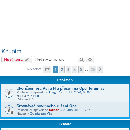
Koupím
Hledat
Pokročilé hledání
Nové téma
Stránka
1
z
25
1
2
3
4
5
25
Další
622 témat
…
Oznámení
Ukončení fóra Astra H a přesun na Opel-forum.cz
Poslední příspěvek od
Luigy87
«
01 dub 2020, 10:07
Napsal v
Pokec
Odpovědi:
4
Srovnávač povinného ručení Opel
Poslední příspěvek od
milosh
«
23 dub 2019, 15:32
Napsal v
Od nás pro Vás
Témata