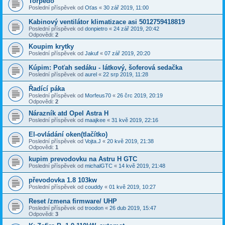
Torpédo
Poslední příspěvek od
Oťas
«
30 zář 2019, 11:00
Kabinový ventilátor klimatizace asi 5012759418819
Poslední příspěvek od
donpietro
«
24 zář 2019, 20:42
Odpovědi:
2
Koupim krytky
Poslední příspěvek od
Jakuf
«
07 zář 2019, 20:20
Kúpim: Poťah sedáku - látkový, šoferová sedačka
Poslední příspěvek od
aurel
«
22 srp 2019, 11:28
Řadící páka
Poslední příspěvek od
Morfeus70
«
26 črc 2019, 20:19
Odpovědi:
2
Nárazník atd Opel Astra H
Poslední příspěvek od
maajkee
«
31 kvě 2019, 22:16
El-ovládání oken(tlačítko)
Poslední příspěvek od
Vojta.J
«
20 kvě 2019, 21:38
Odpovědi:
1
kupim prevodovku na Astru H GTC
Poslední příspěvek od
michalGTC
«
14 kvě 2019, 21:48
převodovka 1.8 103kw
Poslední příspěvek od
couddy
«
01 kvě 2019, 10:27
Reset /zmena firmware/ UHP
Poslední příspěvek od
troodon
«
26 dub 2019, 15:47
Odpovědi:
3