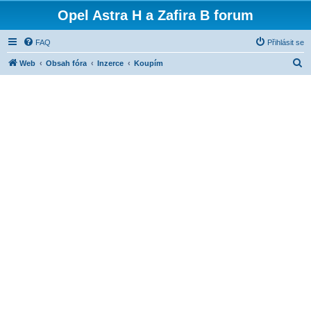
Opel Astra H a Zafira B forum
FAQ
Přihlásit se
H
Web
Obsah fóra
Inzerce
Koupím
l
e
d
a
t