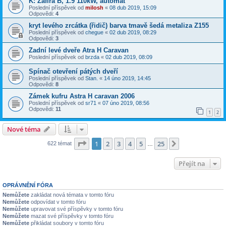
K: Zafira B, 1.9 110kW, automat
Poslední příspěvek od
milosh
«
08 dub 2019, 15:09
Odpovědi:
4
kryt levého zrcátka (řidič) barva tmavě šedá metaliza Z155
Poslední příspěvek od
chegue
«
02 dub 2019, 08:29
Odpovědi:
3
Zadní levé dveře Atra H Caravan
Poslední příspěvek od
brzda
«
02 dub 2019, 08:09
Spínač otevření pátých dveří
Poslední příspěvek od
Stan.
«
14 úno 2019, 14:45
Odpovědi:
8
Zámek kufru Astra H caravan 2006
Poslední příspěvek od
sr71
«
07 úno 2019, 08:56
Odpovědi:
11
1
2
Nové téma
Stránka
1
z
25
1
2
3
4
5
25
Další
622 témat
…
Přejít na
OPRÁVNĚNÍ FÓRA
Nemůžete
zakládat nová témata v tomto fóru
Nemůžete
odpovídat v tomto fóru
Nemůžete
upravovat své příspěvky v tomto fóru
Nemůžete
mazat své příspěvky v tomto fóru
Nemůžete
přikládat soubory v tomto fóru