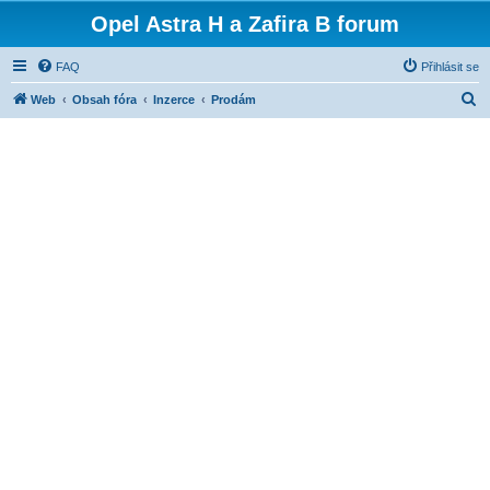
Opel Astra H a Zafira B forum
FAQ
Přihlásit se
H
Web
Obsah fóra
Inzerce
Prodám
l
e
d
a
t