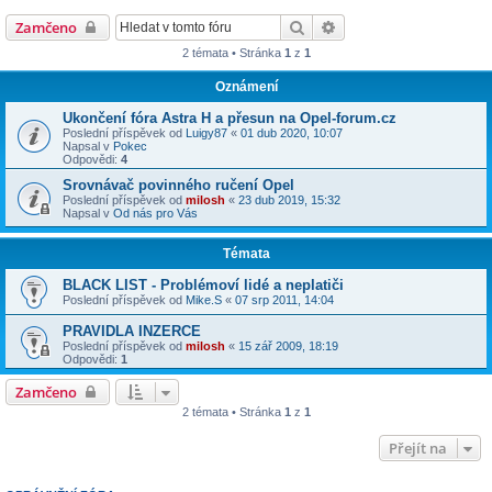
Hledat
Pokročilé hledání
Zamčeno
2 témata • Stránka
1
z
1
Oznámení
Ukončení fóra Astra H a přesun na Opel-forum.cz
Poslední příspěvek od
Luigy87
«
01 dub 2020, 10:07
Napsal v
Pokec
Odpovědi:
4
Srovnávač povinného ručení Opel
Poslední příspěvek od
milosh
«
23 dub 2019, 15:32
Napsal v
Od nás pro Vás
Témata
BLACK LIST - Problémoví lidé a neplatiči
Poslední příspěvek od
Mike.S
«
07 srp 2011, 14:04
PRAVIDLA INZERCE
Poslední příspěvek od
milosh
«
15 zář 2009, 18:19
Odpovědi:
1
Zamčeno
2 témata • Stránka
1
z
1
Přejít na