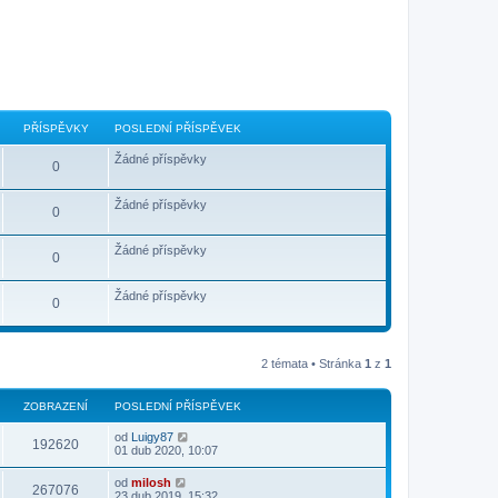
PŘÍSPĚVKY
POSLEDNÍ PŘÍSPĚVEK
Žádné příspěvky
0
Žádné příspěvky
0
Žádné příspěvky
0
Žádné příspěvky
0
2 témata • Stránka
1
z
1
ZOBRAZENÍ
POSLEDNÍ PŘÍSPĚVEK
od
Luigy87
192620
01 dub 2020, 10:07
od
milosh
267076
23 dub 2019, 15:32