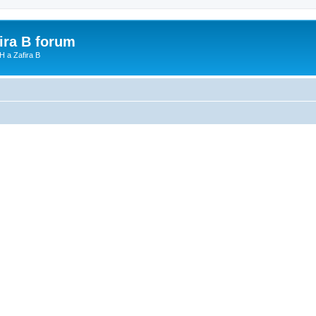
fira B forum
H a Zafira B