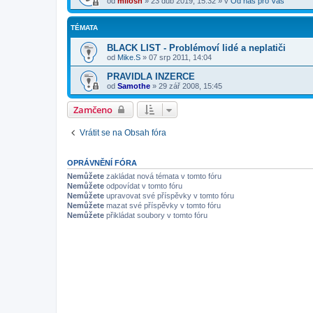
od
milosh
»
23 dub 2019, 15:32
» v
Od nás pro Vás
TÉMATA
BLACK LIST - Problémoví lidé a neplatiči
od
Mike.S
»
07 srp 2011, 14:04
PRAVIDLA INZERCE
od
Samothe
»
29 zář 2008, 15:45
Zamčeno
Vrátit se na Obsah fóra
OPRÁVNĚNÍ FÓRA
Nemůžete
zakládat nová témata v tomto fóru
Nemůžete
odpovídat v tomto fóru
Nemůžete
upravovat své příspěvky v tomto fóru
Nemůžete
mazat své příspěvky v tomto fóru
Nemůžete
přikládat soubory v tomto fóru