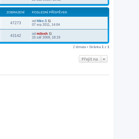
ZOBRAZENÍ
POSLEDNÍ PŘÍSPĚVEK
od
Mike.S
47273
07 srp 2011, 14:04
od
milosh
43142
15 zář 2009, 18:19
2 témata • Stránka
1
z
1
Přejít na