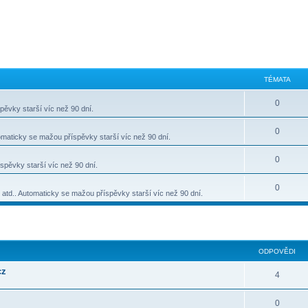
TÉMATA
0
ěvky starší víc než 90 dní.
0
omaticky se mažou příspěvky starší víc než 90 dní.
0
spěvky starší víc než 90 dní.
0
e atd.. Automaticky se mažou příspěvky starší víc než 90 dní.
lé hledání
ODPOVĚDI
cz
4
0