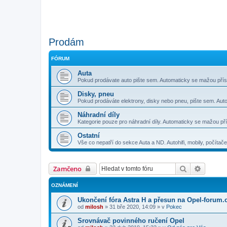
Prodám
FÓRUM
Auta
Pokud prodávate auto pište sem. Automaticky se mažou přísp
Disky, pneu
Pokud prodáváte elektrony, disky nebo pneu, pište sem. Aut
Náhradní díly
Kategorie pouze pro náhradní díly. Automaticky se mažou pří
Ostatní
Vše co nepatří do sekce Auta a ND. Autohifi, mobily, počítač
Hledat
Pokroči
Zamčeno
OZNÁMENÍ
Ukončení fóra Astra H a přesun na Opel-forum.
od
milosh
»
31 bře 2020, 14:09
» v
Pokec
Srovnávač povinného ručení Opel