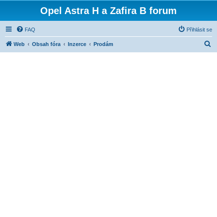
Opel Astra H a Zafira B forum
FAQ
Přihlásit se
H
Web
Obsah fóra
Inzerce
Prodám
l
e
d
a
t