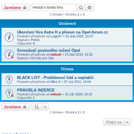
Hledat
Pokročilé hledání
Zamčeno
2 témata • Stránka
1
z
1
Oznámení
Ukončení fóra Astra H a přesun na Opel-forum.cz
Poslední příspěvek od
Luigy87
«
01 dub 2020, 10:07
Napsal v
Pokec
Odpovědi:
4
Srovnávač povinného ručení Opel
Poslední příspěvek od
milosh
«
23 dub 2019, 15:32
Napsal v
Od nás pro Vás
Témata
BLACK LIST - Problémoví lidé a neplatiči
Poslední příspěvek od
Mike.S
«
07 srp 2011, 14:04
PRAVIDLA INZERCE
Poslední příspěvek od
milosh
«
15 zář 2009, 18:19
Odpovědi:
1
Zamčeno
2 témata • Stránka
1
z
1
Přejít na