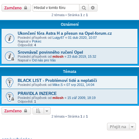
Hledat
Pokročilé hledání
Zamčeno
2 témata • Stránka
1
z
1
Oznámení
Ukončení fóra Astra H a přesun na Opel-forum.cz
Poslední příspěvek od
Luigy87
«
01 dub 2020, 10:07
Napsal v
Pokec
Odpovědi:
4
Srovnávač povinného ručení Opel
Poslední příspěvek od
milosh
«
23 dub 2019, 15:32
Napsal v
Od nás pro Vás
Témata
BLACK LIST - Problémoví lidé a neplatiči
Poslední příspěvek od
Mike.S
«
07 srp 2011, 14:04
PRAVIDLA INZERCE
Poslední příspěvek od
milosh
«
15 zář 2009, 18:19
Odpovědi:
1
Zamčeno
2 témata • Stránka
1
z
1
Přejít na