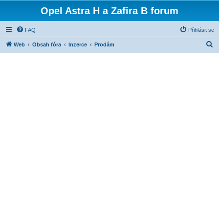
Opel Astra H a Zafira B forum
FAQ
Přihlásit se
H
Web
Obsah fóra
Inzerce
Prodám
l
e
d
a
t