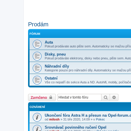
Prodám
FÓRUM
Auta
Pokud prodávate auto pište sem. Automaticky se mažou přísp
Disky, pneu
Pokud prodáváte elektrony, disky nebo pneu, pište sem. Aut
Náhradní díly
Kategorie pouze pro náhradní díly. Automaticky se mažou pří
Ostatní
Vše co nepatří do sekce Auta a ND. Autohifi, mobily, počítač
Hledat
Pokroči
Zamčeno
OZNÁMENÍ
Ukončení fóra Astra H a přesun na Opel-forum.
od
milosh
»
31 bře 2020, 14:09
» v
Pokec
Srovnávač povinného ručení Opel