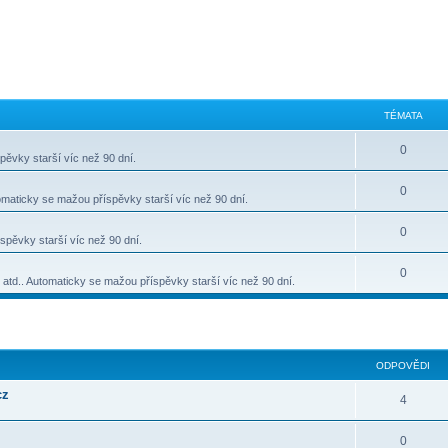
TÉMATA
0
ěvky starší víc než 90 dní.
0
omaticky se mažou příspěvky starší víc než 90 dní.
0
spěvky starší víc než 90 dní.
0
e atd.. Automaticky se mažou příspěvky starší víc než 90 dní.
lé hledání
ODPOVĚDI
cz
4
0