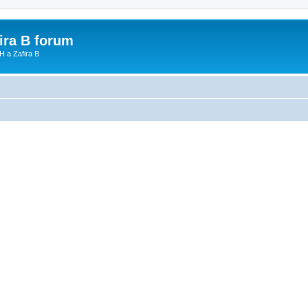
fira B forum
H a Zafira B