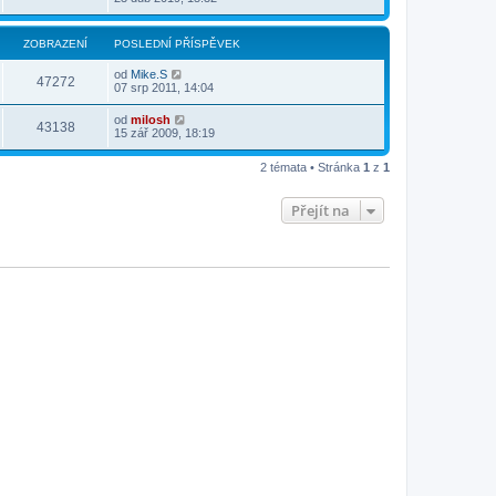
ZOBRAZENÍ
POSLEDNÍ PŘÍSPĚVEK
od
Mike.S
47272
07 srp 2011, 14:04
od
milosh
43138
15 zář 2009, 18:19
2 témata • Stránka
1
z
1
Přejít na