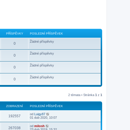
PŘÍSPĚVKY
POSLEDNÍ PŘÍSPĚVEK
Žádné příspěvky
0
Žádné příspěvky
0
Žádné příspěvky
0
Žádné příspěvky
0
2 témata • Stránka
1
z
1
ZOBRAZENÍ
POSLEDNÍ PŘÍSPĚVEK
od
Luigy87
192557
01 dub 2020, 10:07
od
milosh
267038
23 dub 2019, 15:32