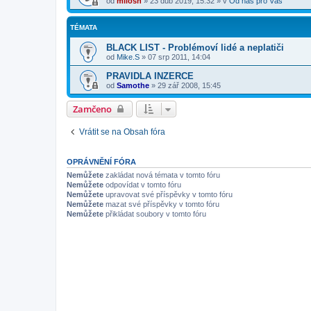
od
milosh
»
23 dub 2019, 15:32
» v
Od nás pro Vás
TÉMATA
BLACK LIST - Problémoví lidé a neplatiči
od
Mike.S
»
07 srp 2011, 14:04
PRAVIDLA INZERCE
od
Samothe
»
29 zář 2008, 15:45
Zamčeno
Vrátit se na Obsah fóra
OPRÁVNĚNÍ FÓRA
Nemůžete
zakládat nová témata v tomto fóru
Nemůžete
odpovídat v tomto fóru
Nemůžete
upravovat své příspěvky v tomto fóru
Nemůžete
mazat své příspěvky v tomto fóru
Nemůžete
přikládat soubory v tomto fóru