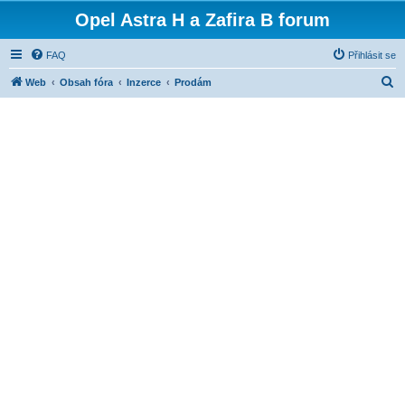
Opel Astra H a Zafira B forum
FAQ
Přihlásit se
H
Web
Obsah fóra
Inzerce
Prodám
l
e
d
a
t