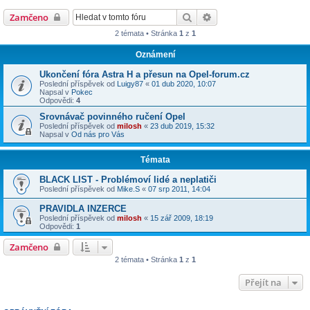
Hledat
Pokročilé hledání
Zamčeno
2 témata • Stránka
1
z
1
Oznámení
Ukončení fóra Astra H a přesun na Opel-forum.cz
Poslední příspěvek od
Luigy87
«
01 dub 2020, 10:07
Napsal v
Pokec
Odpovědi:
4
Srovnávač povinného ručení Opel
Poslední příspěvek od
milosh
«
23 dub 2019, 15:32
Napsal v
Od nás pro Vás
Témata
BLACK LIST - Problémoví lidé a neplatiči
Poslední příspěvek od
Mike.S
«
07 srp 2011, 14:04
PRAVIDLA INZERCE
Poslední příspěvek od
milosh
«
15 zář 2009, 18:19
Odpovědi:
1
Zamčeno
2 témata • Stránka
1
z
1
Přejít na