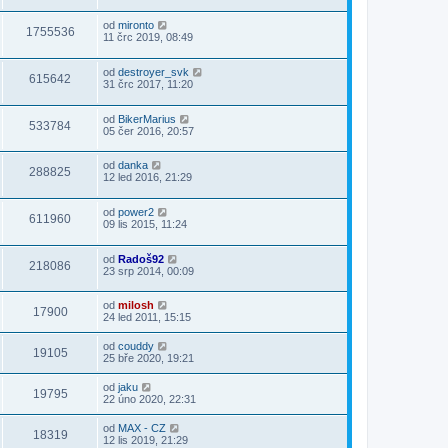
od
mironto
1755536
11 črc 2019, 08:49
od
destroyer_svk
615642
31 črc 2017, 11:20
od
BikerMarius
533784
05 čer 2016, 20:57
od
danka
288825
12 led 2016, 21:29
od
power2
611960
09 lis 2015, 11:24
od
Radoš92
218086
23 srp 2014, 00:09
od
milosh
17900
24 led 2011, 15:15
od
couddy
19105
25 bře 2020, 19:21
od
jaku
19795
22 úno 2020, 22:31
od
MAX - CZ
18319
12 lis 2019, 21:29