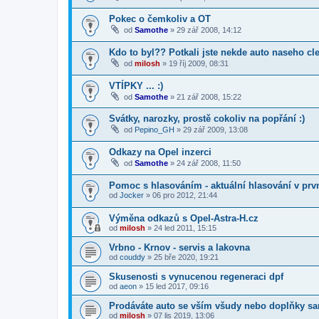
Pokec o čemkoliv a OT
od
Samothe
»
29 zář 2008, 14:12
Kdo to byl?? Potkali jste nekde auto naseho cl
od
milosh
»
19 říj 2009, 08:31
VTÍPKY ... :)
od
Samothe
»
21 zář 2008, 15:22
Svátky, narozky, prostě cokoliv na popřání :)
od
Pepino_GH
»
29 zář 2009, 13:08
Odkazy na Opel inzerci
od
Samothe
»
24 zář 2008, 11:50
Pomoc s hlasováním - aktuální hlasování v prv
od
Jocker
»
06 pro 2012, 21:44
Výměna odkazů s Opel-Astra-H.cz
od
milosh
»
24 led 2011, 15:15
Vrbno - Krnov - servis a lakovna
od
couddy
»
25 bře 2020, 19:21
Skusenosti s vynucenou regeneraci dpf
od
aeon
»
15 led 2017, 09:16
Prodáváte auto se vším všudy nebo doplňky s
od
milosh
»
07 lis 2019, 13:06