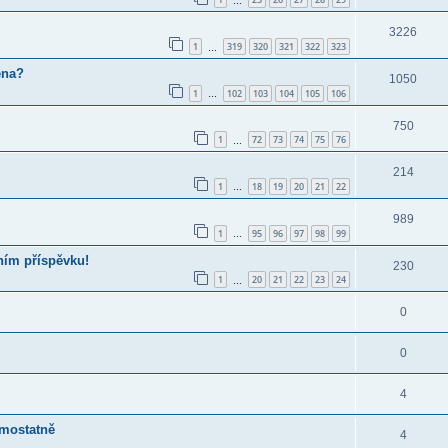
…
3226
1
319
320
321
322
323
…
ena?
1050
1
102
103
104
105
106
…
750
1
72
73
74
75
76
…
214
1
18
19
20
21
22
…
989
1
95
96
97
98
99
…
ním příspěvku!
230
1
20
21
22
23
24
…
0
0
4
amostatně
4