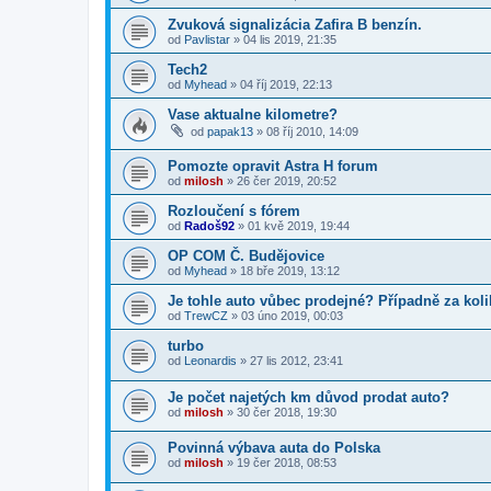
Zvuková signalizácia Zafira B benzín.
od
Pavlistar
»
04 lis 2019, 21:35
Tech2
od
Myhead
»
04 říj 2019, 22:13
Vase aktualne kilometre?
od
papak13
»
08 říj 2010, 14:09
Pomozte opravit Astra H forum
od
milosh
»
26 čer 2019, 20:52
Rozloučení s fórem
od
Radoš92
»
01 kvě 2019, 19:44
OP COM Č. Budějovice
od
Myhead
»
18 bře 2019, 13:12
Je tohle auto vůbec prodejné? Případně za kol
od
TrewCZ
»
03 úno 2019, 00:03
turbo
od
Leonardis
»
27 lis 2012, 23:41
Je počet najetých km důvod prodat auto?
od
milosh
»
30 čer 2018, 19:30
Povinná výbava auta do Polska
od
milosh
»
19 čer 2018, 08:53