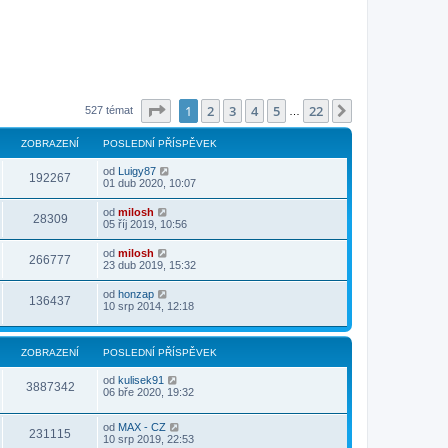
Stránka
1
z
22
1
2
3
4
5
22
Další
527 témat
…
ZOBRAZENÍ
POSLEDNÍ PŘÍSPĚVEK
od
Luigy87
192267
01 dub 2020, 10:07
od
milosh
28309
05 říj 2019, 10:56
od
milosh
266777
23 dub 2019, 15:32
od
honzap
136437
10 srp 2014, 12:18
ZOBRAZENÍ
POSLEDNÍ PŘÍSPĚVEK
od
kulisek91
3887342
06 bře 2020, 19:32
od
MAX - CZ
231115
10 srp 2019, 22:53