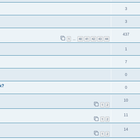
3
3
437
1
40
41
42
43
44
…
1
7
0
ik?
0
10
1
2
11
1
2
14
1
2