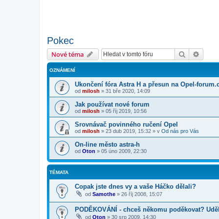
Pokec
Hledat
Pokroč
Nové téma
OZNÁMENÍ
Ukončení fóra Astra H a přesun na Opel-forum.
od
milosh
»
31 bře 2020, 14:09
Jak používat nové forum
od
milosh
»
05 říj 2019, 10:56
Srovnávač povinného ručení Opel
od
milosh
»
23 dub 2019, 15:32
» v
Od nás pro Vás
On-line město astra-h
od
Oton
»
05 úno 2009, 22:30
TÉMATA
Copak jste dnes vy a vaše Háčko dělali?
od
Samothe
»
26 říj 2008, 15:07
PODĚKOVÁNÍ - chceš někomu poděkovat? Uděle
od
Oton
»
30 srp 2009, 14:30