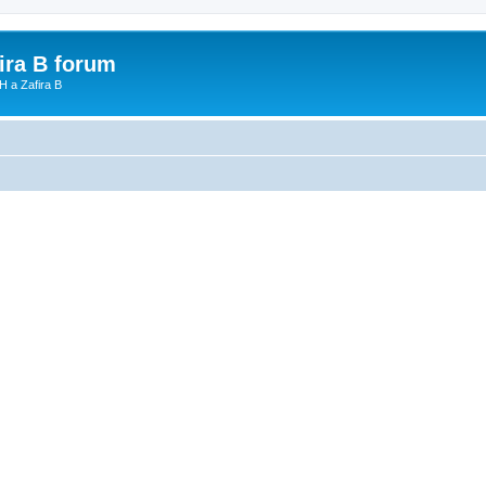
fira B forum
H a Zafira B