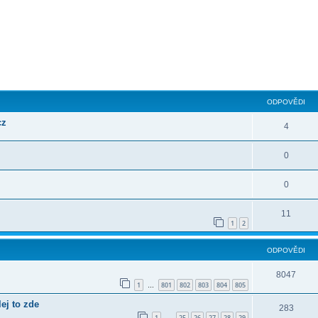
ilé hledání
ODPOVĚDI
cz
4
0
0
11
1
2
ODPOVĚDI
8047
1
801
802
803
804
805
…
j to zde
283
1
25
26
27
28
29