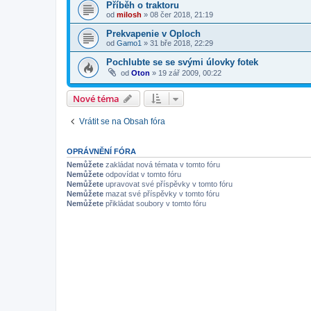
Příběh o traktoru
od
milosh
»
08 čer 2018, 21:19
Prekvapenie v Oploch
od
Gamo1
»
31 bře 2018, 22:29
Pochlubte se se svými úlovky fotek
od
Oton
»
19 zář 2009, 00:22
Nové téma
Vrátit se na Obsah fóra
OPRÁVNĚNÍ FÓRA
Nemůžete
zakládat nová témata v tomto fóru
Nemůžete
odpovídat v tomto fóru
Nemůžete
upravovat své příspěvky v tomto fóru
Nemůžete
mazat své příspěvky v tomto fóru
Nemůžete
přikládat soubory v tomto fóru