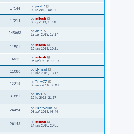
od
pajak7
17544
05 lis 2019, 00:04
od
milosh
17214
05 říj 2019, 19:36
od
Jirk4
345063
19 zář 2019, 17:17
od
milosh
11501
26 srp 2019, 20:21
od
milosh
16925
03 kvě 2019, 22:10
od
Myhead
11086
18 bře 2019, 13:12
od
TrewCZ
12219
03 úno 2019, 00:03
od
Jirk4
31881
10 lis 2018, 21:37
od
BikerMarius
26454
03 zář 2018, 08:46
od
milosh
28143
14 srp 2018, 20:51