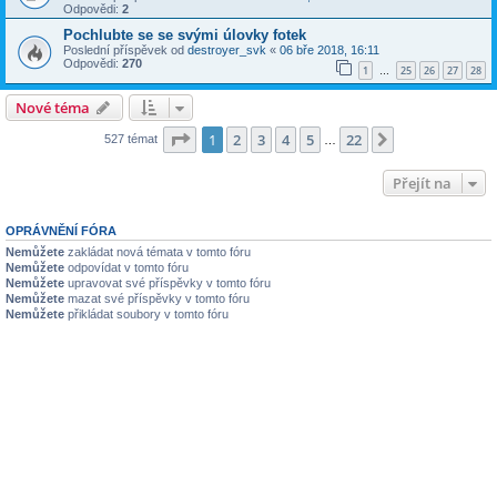
Odpovědi:
2
Pochlubte se se svými úlovky fotek
Poslední příspěvek od
destroyer_svk
«
06 bře 2018, 16:11
Odpovědi:
270
1
25
26
27
28
…
Nové téma
Stránka
1
z
22
1
2
3
4
5
22
Další
527 témat
…
Přejít na
OPRÁVNĚNÍ FÓRA
Nemůžete
zakládat nová témata v tomto fóru
Nemůžete
odpovídat v tomto fóru
Nemůžete
upravovat své příspěvky v tomto fóru
Nemůžete
mazat své příspěvky v tomto fóru
Nemůžete
přikládat soubory v tomto fóru