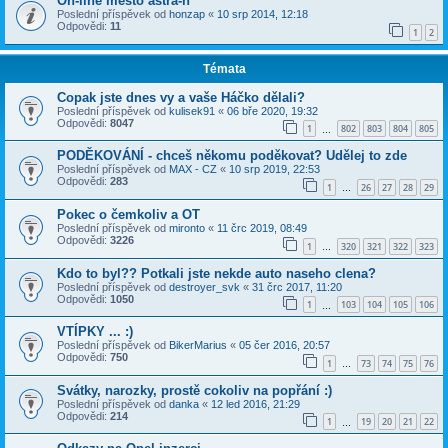
On-line město astra-h
Poslední příspěvek od
honzap
«
10 srp 2014, 12:18
Odpovědi:
11
1
2
Témata
Copak jste dnes vy a vaše Háčko dělali?
Poslední příspěvek od
kulisek91
«
06 bře 2020, 19:32
Odpovědi:
8047
1
802
803
804
805
…
PODĚKOVÁNÍ - chceš někomu poděkovat? Udělej to zde
Poslední příspěvek od
MAX - CZ
«
10 srp 2019, 22:53
Odpovědi:
283
1
26
27
28
29
…
Pokec o čemkoliv a OT
Poslední příspěvek od
mironto
«
11 črc 2019, 08:49
Odpovědi:
3226
1
320
321
322
323
…
Kdo to byl?? Potkali jste nekde auto naseho clena?
Poslední příspěvek od
destroyer_svk
«
31 črc 2017, 11:20
Odpovědi:
1050
1
103
104
105
106
…
VTÍPKY ... :)
Poslední příspěvek od
BikerMarius
«
05 čer 2016, 20:57
Odpovědi:
750
1
73
74
75
76
…
Svátky, narozky, prostě cokoliv na popřání :)
Poslední příspěvek od
danka
«
12 led 2016, 21:29
Odpovědi:
214
1
19
20
21
22
…