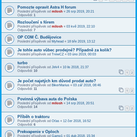
Pomozte opravit Astra H forum
Poslední příspěvek od
milosh
«
26 srp 2019, 20:21
Odpovědi:
1
Rozloučení s fórem
Poslední příspěvek od
milosh
«
03 kvě 2019, 22:10
Odpovědi:
7
OP COM Č. Budějovice
Poslední příspěvek od
Myhead
«
18 bře 2019, 13:12
Je tohle auto vůbec prodejné? Případně za kolik?
Poslední příspěvek od
TrewCZ
«
03 úno 2019, 00:03
turbo
Poslední příspěvek od
Jirk4
«
10 lis 2018, 21:37
Odpovědi:
10
1
2
Je počet najetých km důvod prodat auto?
Poslední příspěvek od
BikerMarius
«
03 zář 2018, 08:46
Odpovědi:
11
1
2
Povinná výbava auta do Polska
Poslední příspěvek od
milosh
«
14 srp 2018, 20:51
Odpovědi:
14
1
2
Příběh o traktoru
Poslední příspěvek od
Oťas
«
12 čer 2018, 16:52
Odpovědi:
6
Prekvapenie v Oploch
Poslední příspěvek od
Gamo1
«
01 dub 2018, 15:34