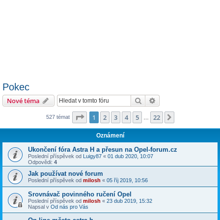
Pokec
Hledat
Pokročilé hledání
Nové téma
Stránka
1
z
22
1
2
3
4
5
22
Další
527 témat
…
Oznámení
Ukončení fóra Astra H a přesun na Opel-forum.cz
Poslední příspěvek od
Luigy87
«
01 dub 2020, 10:07
Odpovědi:
4
Jak používat nové forum
Poslední příspěvek od
milosh
«
05 říj 2019, 10:56
Srovnávač povinného ručení Opel
Poslední příspěvek od
milosh
«
23 dub 2019, 15:32
Napsal v
Od nás pro Vás