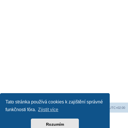
Tato stránka používá cookies k zajištění správné
Web
Obsah fóra
Všechny časy jsou v
UTC+02:00
funkčnosti fóra.
Zjistit více
Založeno na
phpBB
® Forum Software © phpBB Limited
Český překlad –
phpBB.cz
Rozumím