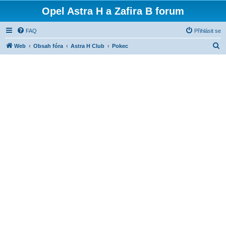
Opel Astra H a Zafira B forum
FAQ
Přihlásit se
H
Web
Obsah fóra
Astra H Club
Pokec
l
e
d
a
t