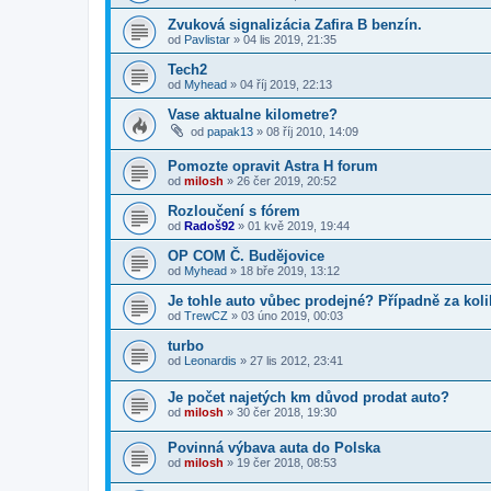
Zvuková signalizácia Zafira B benzín.
od
Pavlistar
»
04 lis 2019, 21:35
Tech2
od
Myhead
»
04 říj 2019, 22:13
Vase aktualne kilometre?
od
papak13
»
08 říj 2010, 14:09
Pomozte opravit Astra H forum
od
milosh
»
26 čer 2019, 20:52
Rozloučení s fórem
od
Radoš92
»
01 kvě 2019, 19:44
OP COM Č. Budějovice
od
Myhead
»
18 bře 2019, 13:12
Je tohle auto vůbec prodejné? Případně za kol
od
TrewCZ
»
03 úno 2019, 00:03
turbo
od
Leonardis
»
27 lis 2012, 23:41
Je počet najetých km důvod prodat auto?
od
milosh
»
30 čer 2018, 19:30
Povinná výbava auta do Polska
od
milosh
»
19 čer 2018, 08:53