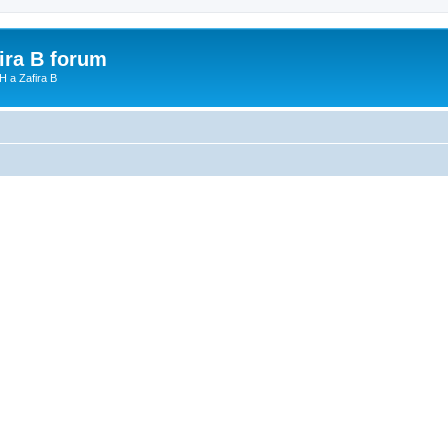
fira B forum
H a Zafira B