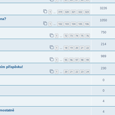
…
3226
1
319
320
321
322
323
…
ena?
1050
1
102
103
104
105
106
…
750
1
72
73
74
75
76
…
214
1
18
19
20
21
22
…
989
1
95
96
97
98
99
…
ním příspěvku!
230
1
20
21
22
23
24
…
0
0
4
amostatně
4