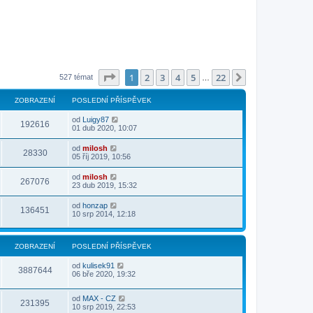
Stránka
1
z
22
1
2
3
4
5
22
Další
527 témat
…
ZOBRAZENÍ
POSLEDNÍ PŘÍSPĚVEK
od
Luigy87
192616
01 dub 2020, 10:07
od
milosh
28330
05 říj 2019, 10:56
od
milosh
267076
23 dub 2019, 15:32
od
honzap
136451
10 srp 2014, 12:18
ZOBRAZENÍ
POSLEDNÍ PŘÍSPĚVEK
od
kulisek91
3887644
06 bře 2020, 19:32
od
MAX - CZ
231395
10 srp 2019, 22:53