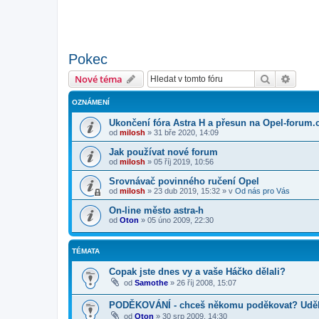
Pokec
Hledat
Pokroč
Nové téma
OZNÁMENÍ
Ukončení fóra Astra H a přesun na Opel-forum.
od
milosh
»
31 bře 2020, 14:09
Jak používat nové forum
od
milosh
»
05 říj 2019, 10:56
Srovnávač povinného ručení Opel
od
milosh
»
23 dub 2019, 15:32
» v
Od nás pro Vás
On-line město astra-h
od
Oton
»
05 úno 2009, 22:30
TÉMATA
Copak jste dnes vy a vaše Háčko dělali?
od
Samothe
»
26 říj 2008, 15:07
PODĚKOVÁNÍ - chceš někomu poděkovat? Uděle
od
Oton
»
30 srp 2009, 14:30