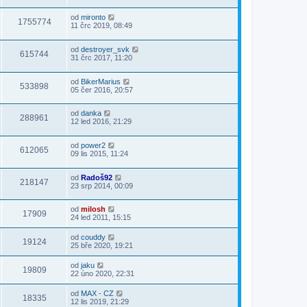
od
mironto
1755774
11 črc 2019, 08:49
od
destroyer_svk
615744
31 črc 2017, 11:20
od
BikerMarius
533898
05 čer 2016, 20:57
od
danka
288961
12 led 2016, 21:29
od
power2
612065
09 lis 2015, 11:24
od
Radoš92
218147
23 srp 2014, 00:09
od
milosh
17909
24 led 2011, 15:15
od
couddy
19124
25 bře 2020, 19:21
od
jaku
19809
22 úno 2020, 22:31
od
MAX - CZ
18335
12 lis 2019, 21:29