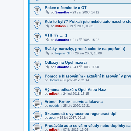
Pokec o čemkoliv a OT
od
Samothe
»
29 zář 2008, 14:12
Kdo to byl?? Potkali jste nekde auto naseho cl
od
milosh
»
19 říj 2009, 08:31
VTÍPKY ... :)
od
Samothe
»
21 zář 2008, 15:22
Svátky, narozky, prostě cokoliv na popřání :)
od
Pepino_GH
»
29 zář 2009, 13:08
Odkazy na Opel inzerci
od
Samothe
»
24 zář 2008, 11:50
Pomoc s hlasováním - aktuální hlasování v prv
od
Jocker
»
06 pro 2012, 21:44
Výměna odkazů s Opel-Astra-H.cz
od
milosh
»
24 led 2011, 15:15
Vrbno - Krnov - servis a lakovna
od
couddy
»
25 bře 2020, 19:21
Skusenosti s vynucenou regeneraci dpf
od
aeon
»
15 led 2017, 09:16
Prodáváte auto se vším všudy nebo doplňky s
od
milosh
»
07 lis 2019, 13:06