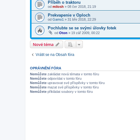
Příběh o traktoru
od
milosh
»
08 čer 2018, 21:19
Prekvapenie v Oploch
od
Gamo1
»
31 bře 2018, 22:29
Pochlubte se se svými úlovky fotek
od
Oton
»
19 zář 2009, 00:22
Nové téma
Vrátit se na Obsah fóra
OPRÁVNĚNÍ FÓRA
Nemůžete
zakládat nová témata v tomto fóru
Nemůžete
odpovídat v tomto fóru
Nemůžete
upravovat své příspěvky v tomto fóru
Nemůžete
mazat své příspěvky v tomto fóru
Nemůžete
přikládat soubory v tomto fóru