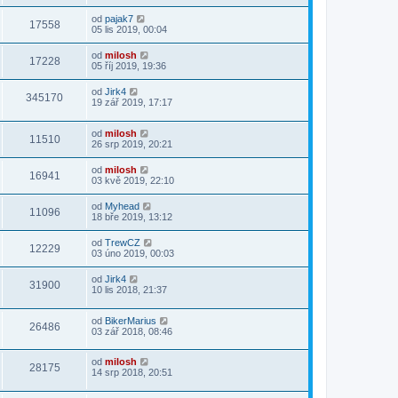
od
pajak7
17558
05 lis 2019, 00:04
od
milosh
17228
05 říj 2019, 19:36
od
Jirk4
345170
19 zář 2019, 17:17
od
milosh
11510
26 srp 2019, 20:21
od
milosh
16941
03 kvě 2019, 22:10
od
Myhead
11096
18 bře 2019, 13:12
od
TrewCZ
12229
03 úno 2019, 00:03
od
Jirk4
31900
10 lis 2018, 21:37
od
BikerMarius
26486
03 zář 2018, 08:46
od
milosh
28175
14 srp 2018, 20:51