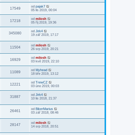
od
pajak7
17549
05 lis 2019, 00:04
od
milosh
17218
05 říj 2019, 19:36
od
Jirk4
345080
19 zář 2019, 17:17
od
milosh
11504
26 srp 2019, 20:21
od
milosh
16929
03 kvě 2019, 22:10
od
Myhead
11089
18 bře 2019, 13:12
od
TrewCZ
12221
03 úno 2019, 00:03
od
Jirk4
31887
10 lis 2018, 21:37
od
BikerMarius
26461
03 zář 2018, 08:46
od
milosh
28147
14 srp 2018, 20:51