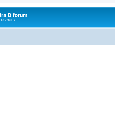
fira B forum
H a Zafira B