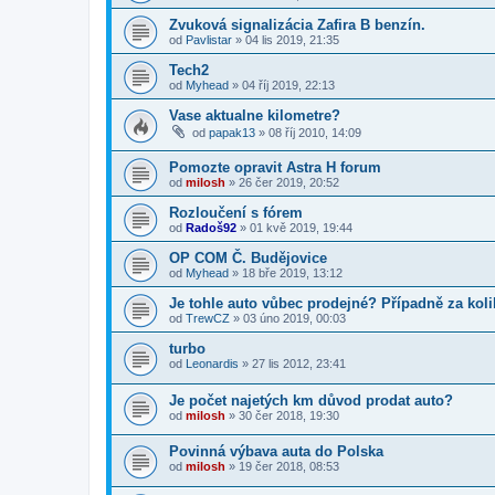
Zvuková signalizácia Zafira B benzín.
od
Pavlistar
»
04 lis 2019, 21:35
Tech2
od
Myhead
»
04 říj 2019, 22:13
Vase aktualne kilometre?
od
papak13
»
08 říj 2010, 14:09
Pomozte opravit Astra H forum
od
milosh
»
26 čer 2019, 20:52
Rozloučení s fórem
od
Radoš92
»
01 kvě 2019, 19:44
OP COM Č. Budějovice
od
Myhead
»
18 bře 2019, 13:12
Je tohle auto vůbec prodejné? Případně za kol
od
TrewCZ
»
03 úno 2019, 00:03
turbo
od
Leonardis
»
27 lis 2012, 23:41
Je počet najetých km důvod prodat auto?
od
milosh
»
30 čer 2018, 19:30
Povinná výbava auta do Polska
od
milosh
»
19 čer 2018, 08:53