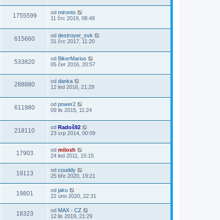
od
mironto
1755599
11 črc 2019, 08:49
od
destroyer_svk
615660
31 črc 2017, 11:20
od
BikerMarius
533820
05 čer 2016, 20:57
od
danka
288880
12 led 2016, 21:29
od
power2
611980
09 lis 2015, 11:24
od
Radoš92
218110
23 srp 2014, 00:09
od
milosh
17903
24 led 2011, 15:15
od
couddy
19113
25 bře 2020, 19:21
od
jaku
19801
22 úno 2020, 22:31
od
MAX - CZ
18323
12 lis 2019, 21:29