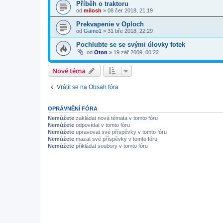
Příběh o traktoru
od
milosh
»
08 čer 2018, 21:19
Prekvapenie v Oploch
od
Gamo1
»
31 bře 2018, 22:29
Pochlubte se se svými úlovky fotek
od
Oton
»
19 zář 2009, 00:22
Nové téma
Vrátit se na Obsah fóra
OPRÁVNĚNÍ FÓRA
Nemůžete
zakládat nová témata v tomto fóru
Nemůžete
odpovídat v tomto fóru
Nemůžete
upravovat své příspěvky v tomto fóru
Nemůžete
mazat své příspěvky v tomto fóru
Nemůžete
přikládat soubory v tomto fóru