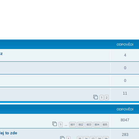
ilé hledání
ODPOVĚDI
cz
4
0
0
11
1
2
ODPOVĚDI
8047
1
801
802
803
804
805
…
j to zde
283
1
25
26
27
28
29