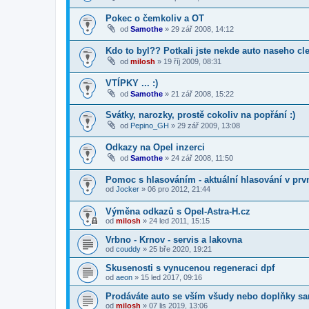
Pokec o čemkoliv a OT
od
Samothe
»
29 zář 2008, 14:12
Kdo to byl?? Potkali jste nekde auto naseho cl
od
milosh
»
19 říj 2009, 08:31
VTÍPKY ... :)
od
Samothe
»
21 zář 2008, 15:22
Svátky, narozky, prostě cokoliv na popřání :)
od
Pepino_GH
»
29 zář 2009, 13:08
Odkazy na Opel inzerci
od
Samothe
»
24 zář 2008, 11:50
Pomoc s hlasováním - aktuální hlasování v prv
od
Jocker
»
06 pro 2012, 21:44
Výměna odkazů s Opel-Astra-H.cz
od
milosh
»
24 led 2011, 15:15
Vrbno - Krnov - servis a lakovna
od
couddy
»
25 bře 2020, 19:21
Skusenosti s vynucenou regeneraci dpf
od
aeon
»
15 led 2017, 09:16
Prodáváte auto se vším všudy nebo doplňky s
od
milosh
»
07 lis 2019, 13:06