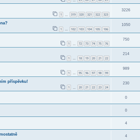
…
3226
1
319
320
321
322
323
…
ena?
1050
1
102
103
104
105
106
…
750
1
72
73
74
75
76
…
214
1
18
19
20
21
22
…
989
1
95
96
97
98
99
…
ním příspěvku!
230
1
20
21
22
23
24
…
0
0
4
amostatně
4