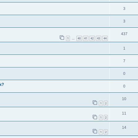
3
3
437
1
40
41
42
43
44
…
1
7
0
ik?
0
10
1
2
11
1
2
14
1
2