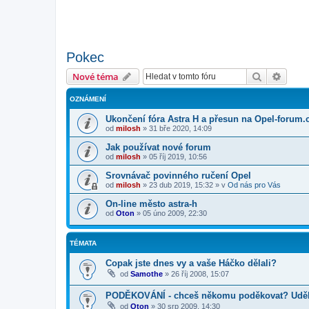
Pokec
Hledat
Pokroč
Nové téma
OZNÁMENÍ
Ukončení fóra Astra H a přesun na Opel-forum.
od
milosh
»
31 bře 2020, 14:09
Jak používat nové forum
od
milosh
»
05 říj 2019, 10:56
Srovnávač povinného ručení Opel
od
milosh
»
23 dub 2019, 15:32
» v
Od nás pro Vás
On-line město astra-h
od
Oton
»
05 úno 2009, 22:30
TÉMATA
Copak jste dnes vy a vaše Háčko dělali?
od
Samothe
»
26 říj 2008, 15:07
PODĚKOVÁNÍ - chceš někomu poděkovat? Uděle
od
Oton
»
30 srp 2009, 14:30