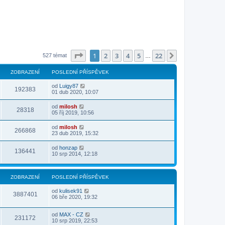
Stránka
1
z
22
1
2
3
4
5
22
Další
527 témat
…
ZOBRAZENÍ
POSLEDNÍ PŘÍSPĚVEK
od
Luigy87
192383
01 dub 2020, 10:07
od
milosh
28318
05 říj 2019, 10:56
od
milosh
266868
23 dub 2019, 15:32
od
honzap
136441
10 srp 2014, 12:18
ZOBRAZENÍ
POSLEDNÍ PŘÍSPĚVEK
od
kulisek91
3887401
06 bře 2020, 19:32
od
MAX - CZ
231172
10 srp 2019, 22:53