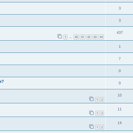
3
3
437
1
40
41
42
43
44
…
1
7
0
ik?
0
10
1
2
11
1
2
14
1
2