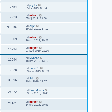
od
pajak7
17554
05 lis 2019, 00:04
od
milosh
17223
05 říj 2019, 19:36
od
Jirk4
345107
19 zář 2019, 17:17
od
milosh
11509
26 srp 2019, 20:21
od
milosh
16934
03 kvě 2019, 22:10
od
Myhead
11094
18 bře 2019, 13:12
od
TrewCZ
12228
03 úno 2019, 00:03
od
Jirk4
31896
10 lis 2018, 21:37
od
BikerMarius
26472
03 zář 2018, 08:46
od
milosh
28161
14 srp 2018, 20:51