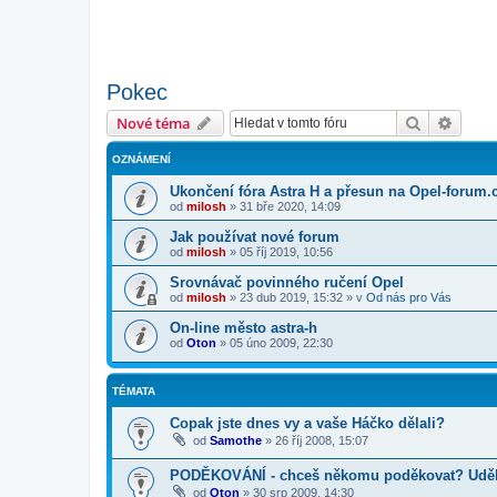
Pokec
Hledat
Pokroč
Nové téma
OZNÁMENÍ
Ukončení fóra Astra H a přesun na Opel-forum.
od
milosh
»
31 bře 2020, 14:09
Jak používat nové forum
od
milosh
»
05 říj 2019, 10:56
Srovnávač povinného ručení Opel
od
milosh
»
23 dub 2019, 15:32
» v
Od nás pro Vás
On-line město astra-h
od
Oton
»
05 úno 2009, 22:30
TÉMATA
Copak jste dnes vy a vaše Háčko dělali?
od
Samothe
»
26 říj 2008, 15:07
PODĚKOVÁNÍ - chceš někomu poděkovat? Uděle
od
Oton
»
30 srp 2009, 14:30