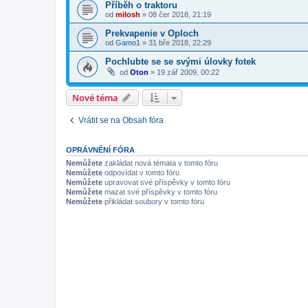
Příběh o traktoru
od
milosh
»
08 čer 2018, 21:19
Prekvapenie v Oploch
od
Gamo1
»
31 bře 2018, 22:29
Pochlubte se se svými úlovky fotek
od
Oton
»
19 zář 2009, 00:22
Nové téma
Vrátit se na Obsah fóra
OPRÁVNĚNÍ FÓRA
Nemůžete
zakládat nová témata v tomto fóru
Nemůžete
odpovídat v tomto fóru
Nemůžete
upravovat své příspěvky v tomto fóru
Nemůžete
mazat své příspěvky v tomto fóru
Nemůžete
přikládat soubory v tomto fóru