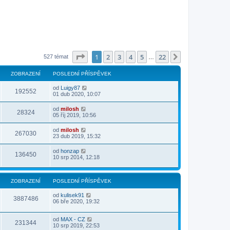
Stránka
1
z
22
1
2
3
4
5
22
Další
527 témat
…
ZOBRAZENÍ
POSLEDNÍ PŘÍSPĚVEK
od
Luigy87
192552
01 dub 2020, 10:07
od
milosh
28324
05 říj 2019, 10:56
od
milosh
267030
23 dub 2019, 15:32
od
honzap
136450
10 srp 2014, 12:18
ZOBRAZENÍ
POSLEDNÍ PŘÍSPĚVEK
od
kulisek91
3887486
06 bře 2020, 19:32
od
MAX - CZ
231344
10 srp 2019, 22:53