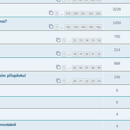
…
3226
1
319
320
321
322
323
…
ena?
1050
1
102
103
104
105
106
…
750
1
72
73
74
75
76
…
214
1
18
19
20
21
22
…
989
1
95
96
97
98
99
…
ním příspěvku!
230
1
20
21
22
23
24
…
0
0
4
amostatně
4