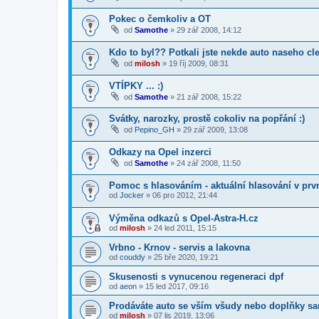
Pokec o čemkoliv a OT
od
Samothe
»
29 zář 2008, 14:12
Kdo to byl?? Potkali jste nekde auto naseho cl
od
milosh
»
19 říj 2009, 08:31
VTÍPKY ... :)
od
Samothe
»
21 zář 2008, 15:22
Svátky, narozky, prostě cokoliv na popřání :)
od
Pepino_GH
»
29 zář 2009, 13:08
Odkazy na Opel inzerci
od
Samothe
»
24 zář 2008, 11:50
Pomoc s hlasováním - aktuální hlasování v prv
od
Jocker
»
06 pro 2012, 21:44
Výměna odkazů s Opel-Astra-H.cz
od
milosh
»
24 led 2011, 15:15
Vrbno - Krnov - servis a lakovna
od
couddy
»
25 bře 2020, 19:21
Skusenosti s vynucenou regeneraci dpf
od
aeon
»
15 led 2017, 09:16
Prodáváte auto se vším všudy nebo doplňky s
od
milosh
»
07 lis 2019, 13:06