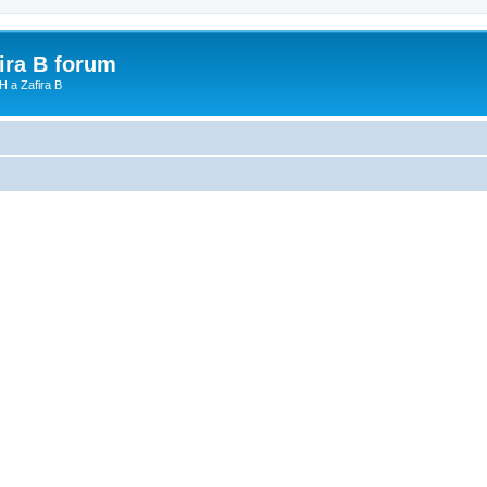
fira B forum
H a Zafira B