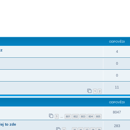
ilé hledání
ODPOVĚDI
cz
4
0
0
11
1
2
ODPOVĚDI
8047
1
801
802
803
804
805
…
j to zde
283
1
25
26
27
28
29