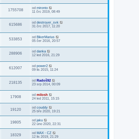
od
mironto
1755708
11 črc 2019, 08:49
od
destroyer_svk
615686
31 črc 2017, 11:20
od
BikerMarius
533853
05 čer 2016, 20:57
od
danka
288906
12 led 2016, 21:29
od
power2
612007
09 lis 2015, 11:24
od
Radoš92
218135
23 srp 2014, 00:09
od
milosh
17908
24 led 2011, 15:15
od
couddy
19120
25 bře 2020, 19:21
od
jaku
19805
22 úno 2020, 22:31
od
MAX - CZ
18329
12 lis 2019, 21:29