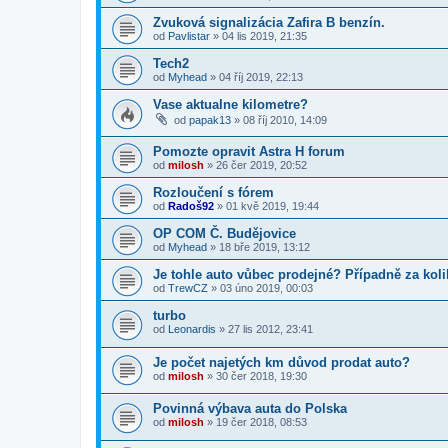
Zvuková signalizácia Zafira B benzín.
od
Pavlistar
»
04 lis 2019, 21:35
Tech2
od
Myhead
»
04 říj 2019, 22:13
Vase aktualne kilometre?
od
papak13
»
08 říj 2010, 14:09
Pomozte opravit Astra H forum
od
milosh
»
26 čer 2019, 20:52
Rozloučení s fórem
od
Radoš92
»
01 kvě 2019, 19:44
OP COM Č. Budějovice
od
Myhead
»
18 bře 2019, 13:12
Je tohle auto vůbec prodejné? Případně za kol
od
TrewCZ
»
03 úno 2019, 00:03
turbo
od
Leonardis
»
27 lis 2012, 23:41
Je počet najetých km důvod prodat auto?
od
milosh
»
30 čer 2018, 19:30
Povinná výbava auta do Polska
od
milosh
»
19 čer 2018, 08:53