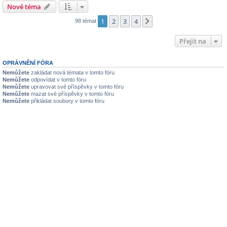
Nové téma
1
2
3
4
Další
98 témat
Přejít na
OPRÁVNĚNÍ FÓRA
Nemůžete
zakládat nová témata v tomto fóru
Nemůžete
odpovídat v tomto fóru
Nemůžete
upravovat své příspěvky v tomto fóru
Nemůžete
mazat své příspěvky v tomto fóru
Nemůžete
přikládat soubory v tomto fóru