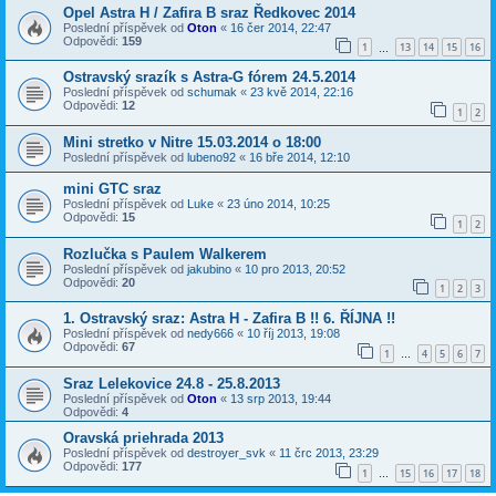
Opel Astra H / Zafira B sraz Ředkovec 2014
Poslední příspěvek od
Oton
«
16 čer 2014, 22:47
Odpovědi:
159
1
13
14
15
16
…
Ostravský srazík s Astra-G fórem 24.5.2014
Poslední příspěvek od
schumak
«
23 kvě 2014, 22:16
Odpovědi:
12
1
2
Mini stretko v Nitre 15.03.2014 o 18:00
Poslední příspěvek od
lubeno92
«
16 bře 2014, 12:10
mini GTC sraz
Poslední příspěvek od
Luke
«
23 úno 2014, 10:25
Odpovědi:
15
1
2
Rozlučka s Paulem Walkerem
Poslední příspěvek od
jakubino
«
10 pro 2013, 20:52
Odpovědi:
20
1
2
3
1. Ostravský sraz: Astra H - Zafira B !! 6. ŘÍJNA !!
Poslední příspěvek od
nedy666
«
10 říj 2013, 19:08
Odpovědi:
67
1
4
5
6
7
…
Sraz Lelekovice 24.8 - 25.8.2013
Poslední příspěvek od
Oton
«
13 srp 2013, 19:44
Odpovědi:
4
Oravská priehrada 2013
Poslední příspěvek od
destroyer_svk
«
11 črc 2013, 23:29
Odpovědi:
177
1
15
16
17
18
…