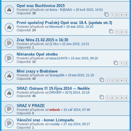
Opel sraz Buchlovice 2015
Poslední příspěvek od
Astra - R@SAG
«
20 kvě 2015, 14:51
Odpovědi:
38
1
2
3
4
První společný Pražský Opel sraz 18.4. (update str.3)
Poslední příspěvek od
Werewolf
«
18 dub 2015, 10:20
Odpovědi:
24
1
2
3
Zraz Nitra 21.02.2015 o 16:30
Poslední příspěvek od
Q-čko
«
22 úno 2015, 13:21
Odpovědi:
1
Nitrianske Opel stretko
Poslední příspěvek od
lukas114478
«
19 úno 2015, 09:20
Odpovědi:
10
1
2
Mini zrazy v Bratislave
Poslední příspěvek od
SnoopyBA
«
19 led 2015, 21:19
Odpovědi:
40
1
2
3
4
5
SRAZ: Ostrava !!! 19.října 2014 --- Neděle
Poslední příspěvek od
DRIVER
«
20 říj 2014, 10:18
Odpovědi:
45
1
2
3
4
5
SRAZ V PRAZE
Poslední příspěvek od
milosh
«
15 zář 2014, 07:46
Odpovědi:
5
Vánoční sraz - konec Listopadu
Poslední příspěvek od
couddy
«
27 srp 2014, 09:27
Odpovědi:
1