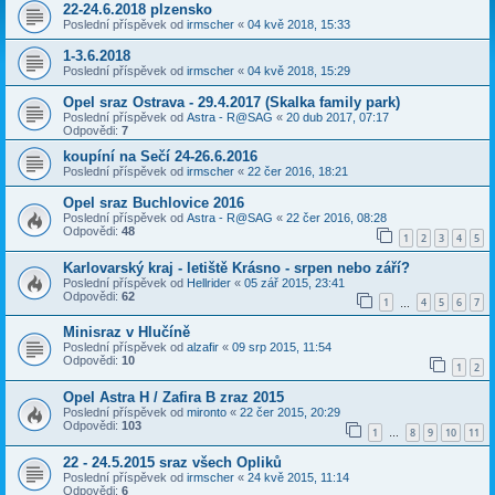
22-24.6.2018 plzensko
Poslední příspěvek od
irmscher
«
04 kvě 2018, 15:33
1-3.6.2018
Poslední příspěvek od
irmscher
«
04 kvě 2018, 15:29
Opel sraz Ostrava - 29.4.2017 (Skalka family park)
Poslední příspěvek od
Astra - R@SAG
«
20 dub 2017, 07:17
Odpovědi:
7
koupíní na Sečí 24-26.6.2016
Poslední příspěvek od
irmscher
«
22 čer 2016, 18:21
Opel sraz Buchlovice 2016
Poslední příspěvek od
Astra - R@SAG
«
22 čer 2016, 08:28
Odpovědi:
48
1
2
3
4
5
Karlovarský kraj - letiště Krásno - srpen nebo září?
Poslední příspěvek od
Hellrider
«
05 zář 2015, 23:41
Odpovědi:
62
1
4
5
6
7
…
Minisraz v Hlučíně
Poslední příspěvek od
alzafir
«
09 srp 2015, 11:54
Odpovědi:
10
1
2
Opel Astra H / Zafira B zraz 2015
Poslední příspěvek od
mironto
«
22 čer 2015, 20:29
Odpovědi:
103
1
8
9
10
11
…
22 - 24.5.2015 sraz všech Opliků
Poslední příspěvek od
irmscher
«
24 kvě 2015, 11:14
Odpovědi:
6