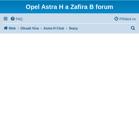
Opel Astra H a Zafira B forum
FAQ
Přihlásit se
H
Web
Obsah fóra
Astra H Club
Srazy
l
e
d
a
t