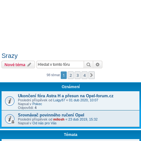
Srazy
Hledat
Pokročilé hledání
Nové téma
1
2
3
4
Další
98 témat
Oznámení
Ukončení fóra Astra H a přesun na Opel-forum.cz
Poslední příspěvek od
Luigy87
«
01 dub 2020, 10:07
Napsal v
Pokec
Odpovědi:
4
Srovnávač povinného ručení Opel
Poslední příspěvek od
milosh
«
23 dub 2019, 15:32
Napsal v
Od nás pro Vás
Témata