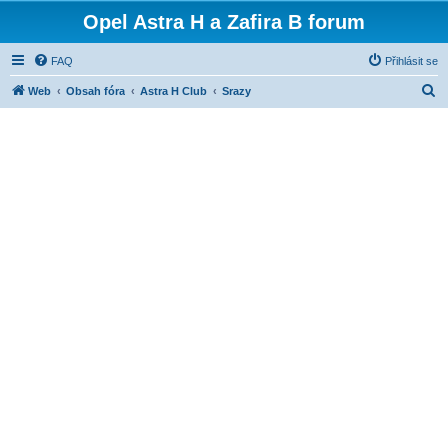
Opel Astra H a Zafira B forum
FAQ
Přihlásit se
H
Web
Obsah fóra
Astra H Club
Srazy
l
e
d
a
t