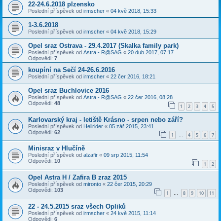
22-24.6.2018 plzensko
Poslední příspěvek od
irmscher
«
04 kvě 2018, 15:33
1-3.6.2018
Poslední příspěvek od
irmscher
«
04 kvě 2018, 15:29
Opel sraz Ostrava - 29.4.2017 (Skalka family park)
Poslední příspěvek od
Astra - R@SAG
«
20 dub 2017, 07:17
Odpovědi:
7
koupíní na Sečí 24-26.6.2016
Poslední příspěvek od
irmscher
«
22 čer 2016, 18:21
Opel sraz Buchlovice 2016
Poslední příspěvek od
Astra - R@SAG
«
22 čer 2016, 08:28
Odpovědi:
48
1
2
3
4
5
Karlovarský kraj - letiště Krásno - srpen nebo září?
Poslední příspěvek od
Hellrider
«
05 zář 2015, 23:41
Odpovědi:
62
1
4
5
6
7
…
Minisraz v Hlučíně
Poslední příspěvek od
alzafir
«
09 srp 2015, 11:54
Odpovědi:
10
1
2
Opel Astra H / Zafira B zraz 2015
Poslední příspěvek od
mironto
«
22 čer 2015, 20:29
Odpovědi:
103
1
8
9
10
11
…
22 - 24.5.2015 sraz všech Opliků
Poslední příspěvek od
irmscher
«
24 kvě 2015, 11:14
Odpovědi:
6