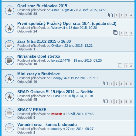
Opel sraz Buchlovice 2015
Poslední příspěvek od
Astra - R@SAG
«
20 kvě 2015, 14:51
Odpovědi:
38
1
2
3
4
První společný Pražský Opel sraz 18.4. (update str.3)
Poslední příspěvek od
Werewolf
«
18 dub 2015, 10:20
Odpovědi:
24
1
2
3
Zraz Nitra 21.02.2015 o 16:30
Poslední příspěvek od
Q-čko
«
22 úno 2015, 13:21
Odpovědi:
1
Nitrianske Opel stretko
Poslední příspěvek od
lukas114478
«
19 úno 2015, 09:20
Odpovědi:
10
1
2
Mini zrazy v Bratislave
Poslední příspěvek od
SnoopyBA
«
19 led 2015, 21:19
Odpovědi:
40
1
2
3
4
5
SRAZ: Ostrava !!! 19.října 2014 --- Neděle
Poslední příspěvek od
DRIVER
«
20 říj 2014, 10:18
Odpovědi:
45
1
2
3
4
5
SRAZ V PRAZE
Poslední příspěvek od
milosh
«
15 zář 2014, 07:46
Odpovědi:
5
Vánoční sraz - konec Listopadu
Poslední příspěvek od
couddy
«
27 srp 2014, 09:27
Odpovědi:
1