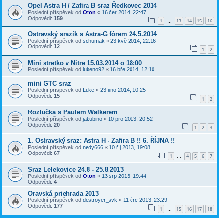
Opel Astra H / Zafira B sraz Ředkovec 2014
Poslední příspěvek od
Oton
«
16 čer 2014, 22:47
Odpovědi:
159
1
13
14
15
16
…
Ostravský srazík s Astra-G fórem 24.5.2014
Poslední příspěvek od
schumak
«
23 kvě 2014, 22:16
Odpovědi:
12
1
2
Mini stretko v Nitre 15.03.2014 o 18:00
Poslední příspěvek od
lubeno92
«
16 bře 2014, 12:10
mini GTC sraz
Poslední příspěvek od
Luke
«
23 úno 2014, 10:25
Odpovědi:
15
1
2
Rozlučka s Paulem Walkerem
Poslední příspěvek od
jakubino
«
10 pro 2013, 20:52
Odpovědi:
20
1
2
3
1. Ostravský sraz: Astra H - Zafira B !! 6. ŘÍJNA !!
Poslední příspěvek od
nedy666
«
10 říj 2013, 19:08
Odpovědi:
67
1
4
5
6
7
…
Sraz Lelekovice 24.8 - 25.8.2013
Poslední příspěvek od
Oton
«
13 srp 2013, 19:44
Odpovědi:
4
Oravská priehrada 2013
Poslední příspěvek od
destroyer_svk
«
11 črc 2013, 23:29
Odpovědi:
177
1
15
16
17
18
…