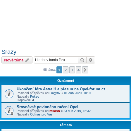
Srazy
Hledat
Pokročilé hledání
Nové téma
1
2
3
4
Další
98 témat
Oznámení
Ukončení fóra Astra H a přesun na Opel-forum.cz
Poslední příspěvek od
Luigy87
«
01 dub 2020, 10:07
Napsal v
Pokec
Odpovědi:
4
Srovnávač povinného ručení Opel
Poslední příspěvek od
milosh
«
23 dub 2019, 15:32
Napsal v
Od nás pro Vás
Témata