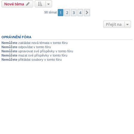
Nové téma
1
2
3
4
Další
98 témat
Přejít na
OPRÁVNĚNÍ FÓRA
Nemůžete
zakládat nová témata v tomto fóru
Nemůžete
odpovídat v tomto fóru
Nemůžete
upravovat své příspěvky v tomto fóru
Nemůžete
mazat své příspěvky v tomto fóru
Nemůžete
přikládat soubory v tomto fóru