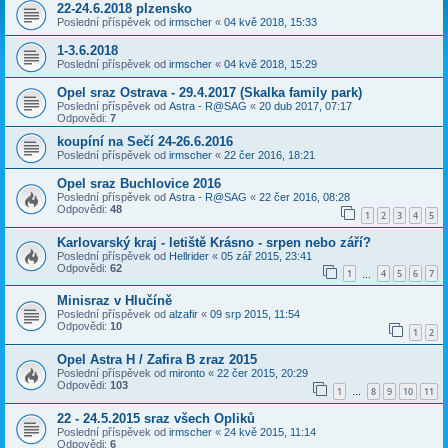
22-24.6.2018 plzensko
Poslední příspěvek od
irmscher
«
04 kvě 2018, 15:33
1-3.6.2018
Poslední příspěvek od
irmscher
«
04 kvě 2018, 15:29
Opel sraz Ostrava - 29.4.2017 (Skalka family park)
Poslední příspěvek od
Astra - R@SAG
«
20 dub 2017, 07:17
Odpovědi:
7
koupíní na Sečí 24-26.6.2016
Poslední příspěvek od
irmscher
«
22 čer 2016, 18:21
Opel sraz Buchlovice 2016
Poslední příspěvek od
Astra - R@SAG
«
22 čer 2016, 08:28
Odpovědi:
48
1
2
3
4
5
Karlovarský kraj - letiště Krásno - srpen nebo září?
Poslední příspěvek od
Hellrider
«
05 zář 2015, 23:41
Odpovědi:
62
1
4
5
6
7
…
Minisraz v Hlučíně
Poslední příspěvek od
alzafir
«
09 srp 2015, 11:54
Odpovědi:
10
1
2
Opel Astra H / Zafira B zraz 2015
Poslední příspěvek od
mironto
«
22 čer 2015, 20:29
Odpovědi:
103
1
8
9
10
11
…
22 - 24.5.2015 sraz všech Opliků
Poslední příspěvek od
irmscher
«
24 kvě 2015, 11:14
Odpovědi:
6