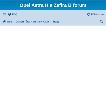
Opel Astra H a Zafira B forum
FAQ
Přihlásit se
H
Web
Obsah fóra
Astra H Club
Srazy
l
e
d
a
t