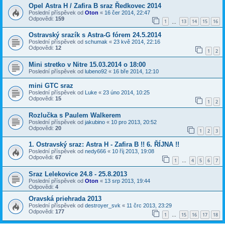
Opel Astra H / Zafira B sraz Ředkovec 2014
Poslední příspěvek od
Oton
«
16 čer 2014, 22:47
Odpovědi:
159
1
13
14
15
16
…
Ostravský srazík s Astra-G fórem 24.5.2014
Poslední příspěvek od
schumak
«
23 kvě 2014, 22:16
Odpovědi:
12
1
2
Mini stretko v Nitre 15.03.2014 o 18:00
Poslední příspěvek od
lubeno92
«
16 bře 2014, 12:10
mini GTC sraz
Poslední příspěvek od
Luke
«
23 úno 2014, 10:25
Odpovědi:
15
1
2
Rozlučka s Paulem Walkerem
Poslední příspěvek od
jakubino
«
10 pro 2013, 20:52
Odpovědi:
20
1
2
3
1. Ostravský sraz: Astra H - Zafira B !! 6. ŘÍJNA !!
Poslední příspěvek od
nedy666
«
10 říj 2013, 19:08
Odpovědi:
67
1
4
5
6
7
…
Sraz Lelekovice 24.8 - 25.8.2013
Poslední příspěvek od
Oton
«
13 srp 2013, 19:44
Odpovědi:
4
Oravská priehrada 2013
Poslední příspěvek od
destroyer_svk
«
11 črc 2013, 23:29
Odpovědi:
177
1
15
16
17
18
…