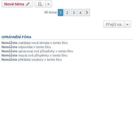
Nové téma
1
2
3
4
Další
98 témat
Přejít na
OPRÁVNĚNÍ FÓRA
Nemůžete
zakládat nová témata v tomto fóru
Nemůžete
odpovídat v tomto fóru
Nemůžete
upravovat své příspěvky v tomto fóru
Nemůžete
mazat své příspěvky v tomto fóru
Nemůžete
přikládat soubory v tomto fóru