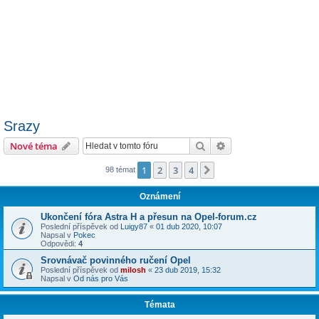
Srazy
Hledat
Pokročilé hledání
Nové téma
1
2
3
4
Další
98 témat
Oznámení
Ukončení fóra Astra H a přesun na Opel-forum.cz
Poslední příspěvek od
Luigy87
«
01 dub 2020, 10:07
Napsal v
Pokec
Odpovědi:
4
Srovnávač povinného ručení Opel
Poslední příspěvek od
milosh
«
23 dub 2019, 15:32
Napsal v
Od nás pro Vás
Témata