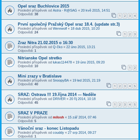
Opel sraz Buchlovice 2015
Poslední příspěvek od
Astra - R@SAG
«
20 kvě 2015, 14:51
Odpovědi:
38
1
2
3
4
První společný Pražský Opel sraz 18.4. (update str.3)
Poslední příspěvek od
Werewolf
«
18 dub 2015, 10:20
Odpovědi:
24
1
2
3
Zraz Nitra 21.02.2015 o 16:30
Poslední příspěvek od
Q-čko
«
22 úno 2015, 13:21
Odpovědi:
1
Nitrianske Opel stretko
Poslední příspěvek od
lukas114478
«
19 úno 2015, 09:20
Odpovědi:
10
1
2
Mini zrazy v Bratislave
Poslední příspěvek od
SnoopyBA
«
19 led 2015, 21:19
Odpovědi:
40
1
2
3
4
5
SRAZ: Ostrava !!! 19.října 2014 --- Neděle
Poslední příspěvek od
DRIVER
«
20 říj 2014, 10:18
Odpovědi:
45
1
2
3
4
5
SRAZ V PRAZE
Poslední příspěvek od
milosh
«
15 zář 2014, 07:46
Odpovědi:
5
Vánoční sraz - konec Listopadu
Poslední příspěvek od
couddy
«
27 srp 2014, 09:27
Odpovědi:
1