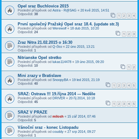
Opel sraz Buchlovice 2015
Poslední příspěvek od
Astra - R@SAG
«
20 kvě 2015, 14:51
Odpovědi:
38
1
2
3
4
První společný Pražský Opel sraz 18.4. (update str.3)
Poslední příspěvek od
Werewolf
«
18 dub 2015, 10:20
Odpovědi:
24
1
2
3
Zraz Nitra 21.02.2015 o 16:30
Poslední příspěvek od
Q-čko
«
22 úno 2015, 13:21
Odpovědi:
1
Nitrianske Opel stretko
Poslední příspěvek od
lukas114478
«
19 úno 2015, 09:20
Odpovědi:
10
1
2
Mini zrazy v Bratislave
Poslední příspěvek od
SnoopyBA
«
19 led 2015, 21:19
Odpovědi:
40
1
2
3
4
5
SRAZ: Ostrava !!! 19.října 2014 --- Neděle
Poslední příspěvek od
DRIVER
«
20 říj 2014, 10:18
Odpovědi:
45
1
2
3
4
5
SRAZ V PRAZE
Poslední příspěvek od
milosh
«
15 zář 2014, 07:46
Odpovědi:
5
Vánoční sraz - konec Listopadu
Poslední příspěvek od
couddy
«
27 srp 2014, 09:27
Odpovědi:
1