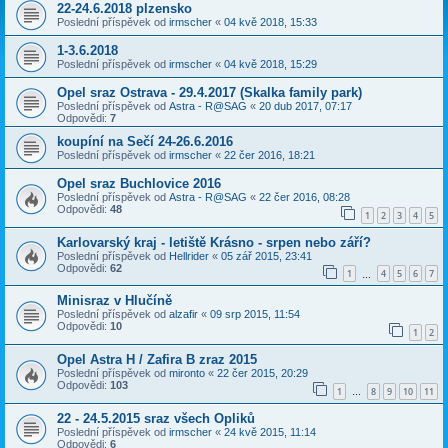
22-24.6.2018 plzensko
Poslední příspěvek od
irmscher
«
04 kvě 2018, 15:33
1-3.6.2018
Poslední příspěvek od
irmscher
«
04 kvě 2018, 15:29
Opel sraz Ostrava - 29.4.2017 (Skalka family park)
Poslední příspěvek od
Astra - R@SAG
«
20 dub 2017, 07:17
Odpovědi:
7
koupíní na Sečí 24-26.6.2016
Poslední příspěvek od
irmscher
«
22 čer 2016, 18:21
Opel sraz Buchlovice 2016
Poslední příspěvek od
Astra - R@SAG
«
22 čer 2016, 08:28
Odpovědi:
48
1
2
3
4
5
Karlovarský kraj - letiště Krásno - srpen nebo září?
Poslední příspěvek od
Hellrider
«
05 zář 2015, 23:41
Odpovědi:
62
1
4
5
6
7
…
Minisraz v Hlučíně
Poslední příspěvek od
alzafir
«
09 srp 2015, 11:54
Odpovědi:
10
1
2
Opel Astra H / Zafira B zraz 2015
Poslední příspěvek od
mironto
«
22 čer 2015, 20:29
Odpovědi:
103
1
8
9
10
11
…
22 - 24.5.2015 sraz všech Opliků
Poslední příspěvek od
irmscher
«
24 kvě 2015, 11:14
Odpovědi:
6