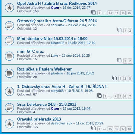
Opel Astra H / Zafira B sraz Ředkovec 2014
Poslední příspěvek od
Oton
«
16 čer 2014, 22:47
Odpovědi:
159
1
13
14
15
16
…
Ostravský srazík s Astra-G fórem 24.5.2014
Poslední příspěvek od
schumak
«
23 kvě 2014, 22:16
Odpovědi:
12
1
2
Mini stretko v Nitre 15.03.2014 o 18:00
Poslední příspěvek od
lubeno92
«
16 bře 2014, 12:10
mini GTC sraz
Poslední příspěvek od
Luke
«
23 úno 2014, 10:25
Odpovědi:
15
1
2
Rozlučka s Paulem Walkerem
Poslední příspěvek od
jakubino
«
10 pro 2013, 20:52
Odpovědi:
20
1
2
3
1. Ostravský sraz: Astra H - Zafira B !! 6. ŘÍJNA !!
Poslední příspěvek od
nedy666
«
10 říj 2013, 19:08
Odpovědi:
67
1
4
5
6
7
…
Sraz Lelekovice 24.8 - 25.8.2013
Poslední příspěvek od
Oton
«
13 srp 2013, 19:44
Odpovědi:
4
Oravská priehrada 2013
Poslední příspěvek od
destroyer_svk
«
11 črc 2013, 23:29
Odpovědi:
177
1
15
16
17
18
…