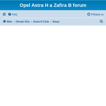
Opel Astra H a Zafira B forum
FAQ
Přihlásit se
H
Web
Obsah fóra
Astra H Club
Srazy
l
e
d
a
t