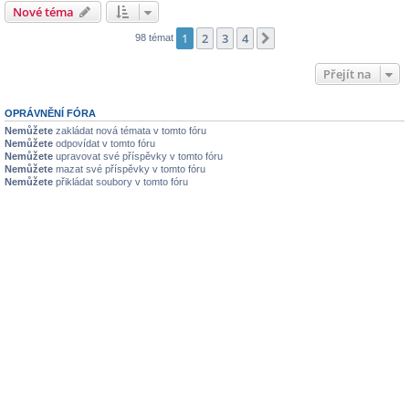
Nové téma
1
2
3
4
Další
98 témat
Přejít na
OPRÁVNĚNÍ FÓRA
Nemůžete
zakládat nová témata v tomto fóru
Nemůžete
odpovídat v tomto fóru
Nemůžete
upravovat své příspěvky v tomto fóru
Nemůžete
mazat své příspěvky v tomto fóru
Nemůžete
přikládat soubory v tomto fóru