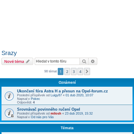
Srazy
Hledat
Pokročilé hledání
Nové téma
1
2
3
4
Další
98 témat
Oznámení
Ukončení fóra Astra H a přesun na Opel-forum.cz
Poslední příspěvek od
Luigy87
«
01 dub 2020, 10:07
Napsal v
Pokec
Odpovědi:
4
Srovnávač povinného ručení Opel
Poslední příspěvek od
milosh
«
23 dub 2019, 15:32
Napsal v
Od nás pro Vás
Témata