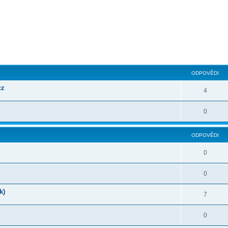
ilé hledání
ODPOVĚDI
cz
4
0
ODPOVĚDI
0
0
k)
7
0