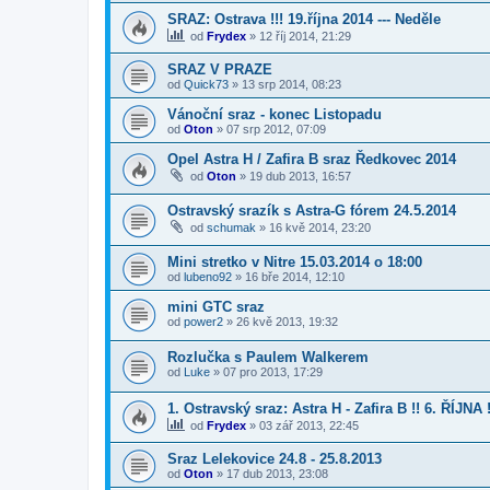
SRAZ: Ostrava !!! 19.října 2014 --- Neděle
od
Frydex
»
12 říj 2014, 21:29
SRAZ V PRAZE
od
Quick73
»
13 srp 2014, 08:23
Vánoční sraz - konec Listopadu
od
Oton
»
07 srp 2012, 07:09
Opel Astra H / Zafira B sraz Ředkovec 2014
od
Oton
»
19 dub 2013, 16:57
Ostravský srazík s Astra-G fórem 24.5.2014
od
schumak
»
16 kvě 2014, 23:20
Mini stretko v Nitre 15.03.2014 o 18:00
od
lubeno92
»
16 bře 2014, 12:10
mini GTC sraz
od
power2
»
26 kvě 2013, 19:32
Rozlučka s Paulem Walkerem
od
Luke
»
07 pro 2013, 17:29
1. Ostravský sraz: Astra H - Zafira B !! 6. ŘÍJNA !
od
Frydex
»
03 zář 2013, 22:45
Sraz Lelekovice 24.8 - 25.8.2013
od
Oton
»
17 dub 2013, 23:08