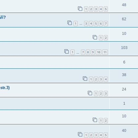
48
1
2
3
4
5
áří?
62
1
3
4
5
6
7
…
10
1
2
103
1
7
8
9
10
11
…
6
38
1
2
3
4
str.3)
24
1
2
3
1
10
1
2
40
1
2
3
4
5