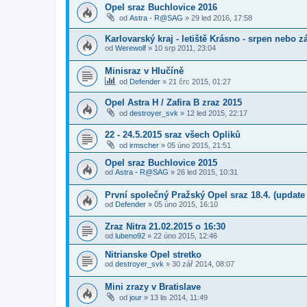
Opel sraz Buchlovice 2016
od
Astra - R@SAG
»
29 led 2016, 17:58
Karlovarský kraj - letiště Krásno - srpen nebo z
od
Werewolf
»
10 srp 2011, 23:04
Minisraz v Hlučíně
od
Defender
»
21 črc 2015, 01:27
Opel Astra H / Zafira B zraz 2015
od
destroyer_svk
»
12 led 2015, 22:17
22 - 24.5.2015 sraz všech Opliků
od
irmscher
»
05 úno 2015, 21:51
Opel sraz Buchlovice 2015
od
Astra - R@SAG
»
26 led 2015, 10:31
První společný Pražský Opel sraz 18.4. (update 
od
Defender
»
05 úno 2015, 16:10
Zraz Nitra 21.02.2015 o 16:30
od
lubeno92
»
22 úno 2015, 12:46
Nitrianske Opel stretko
od
destroyer_svk
»
30 zář 2014, 08:07
Mini zrazy v Bratislave
od
jour
»
13 lis 2014, 11:49