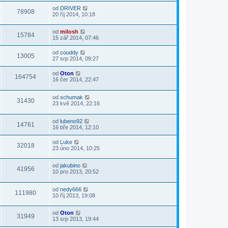
od
DRIVER
78908
20 říj 2014, 10:18
od
milosh
15784
15 zář 2014, 07:46
od
couddy
13005
27 srp 2014, 09:27
od
Oton
164754
16 čer 2014, 22:47
od
schumak
31430
23 kvě 2014, 22:16
od
lubeno92
14761
16 bře 2014, 12:10
od
Luke
32018
23 úno 2014, 10:25
od
jakubino
41956
10 pro 2013, 20:52
od
nedy666
111980
10 říj 2013, 19:08
od
Oton
31949
13 srp 2013, 19:44