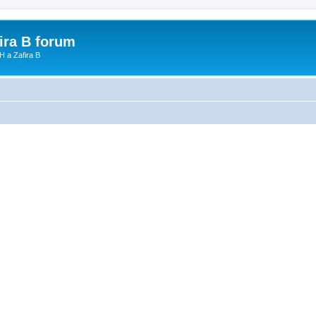
fira B forum
H a Zafira B