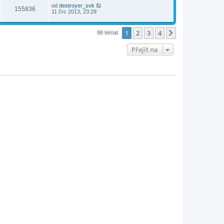
od
destroyer_svk
155836
11 črc 2013, 23:29
1
2
3
4
Další
98 témat
Přejít na