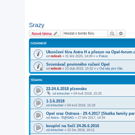
Srazy
Hledat
Pokroč
Nové téma
OZNÁMENÍ
Ukončení fóra Astra H a přesun na Opel-forum.
od
milosh
»
31 bře 2020, 14:09
» v
Pokec
Srovnávač povinného ručení Opel
od
milosh
»
23 dub 2019, 15:32
» v
Od nás pro Vás
TÉMATA
22-24.6.2018 plzensko
od
irmscher
»
04 kvě 2018, 15:33
1-3.6.2018
od
irmscher
»
04 kvě 2018, 15:29
Opel sraz Ostrava - 29.4.2017 (Skalka family par
od
Astra - R@SAG
»
27 bře 2017, 14:34
koupíní na Sečí 24-26.6.2016
od
irmscher
»
22 čer 2016, 18:21