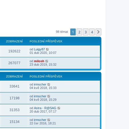
1
2
3
4
Další
98 témat
ZOBRAZENÍ
POSLEDNÍ PŘÍSPĚVEK
od
Luigy87
192622
01 dub 2020, 10:07
od
milosh
267077
23 dub 2019, 15:32
ZOBRAZENÍ
POSLEDNÍ PŘÍSPĚVEK
od
irmscher
33641
04 kvě 2018, 15:33
od
irmscher
17198
04 kvě 2018, 15:29
od
Astra - R@SAG
31353
20 dub 2017, 07:17
od
irmscher
15134
22 čer 2016, 18:21