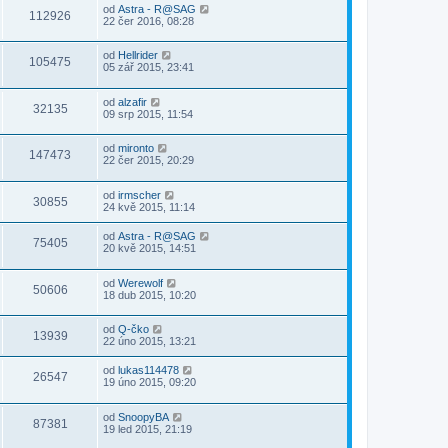
od
Astra - R@SAG
112926
22 čer 2016, 08:28
od
Hellrider
105475
05 zář 2015, 23:41
od
alzafir
32135
09 srp 2015, 11:54
od
mironto
147473
22 čer 2015, 20:29
od
irmscher
30855
24 kvě 2015, 11:14
od
Astra - R@SAG
75405
20 kvě 2015, 14:51
od
Werewolf
50606
18 dub 2015, 10:20
od
Q-čko
13939
22 úno 2015, 13:21
od
lukas114478
26547
19 úno 2015, 09:20
od
SnoopyBA
87381
19 led 2015, 21:19