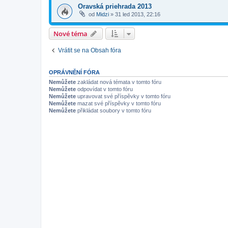
Oravská priehrada 2013
od
Midzi
»
31 led 2013, 22:16
Nové téma
Vrátit se na Obsah fóra
OPRÁVNĚNÍ FÓRA
Nemůžete
zakládat nová témata v tomto fóru
Nemůžete
odpovídat v tomto fóru
Nemůžete
upravovat své příspěvky v tomto fóru
Nemůžete
mazat své příspěvky v tomto fóru
Nemůžete
přikládat soubory v tomto fóru