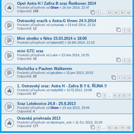
Opel Astra H / Zafira B sraz Ředkovec 2014
Poslední příspěvek od
Oton
«
16 čer 2014, 22:47
Odpovědi:
159
1
13
14
15
16
…
Ostravský srazík s Astra-G fórem 24.5.2014
Poslední příspěvek od
schumak
«
23 kvě 2014, 22:16
Odpovědi:
12
1
2
Mini stretko v Nitre 15.03.2014 o 18:00
Poslední příspěvek od
lubeno92
«
16 bře 2014, 12:10
mini GTC sraz
Poslední příspěvek od
Luke
«
23 úno 2014, 10:25
Odpovědi:
15
1
2
Rozlučka s Paulem Walkerem
Poslední příspěvek od
jakubino
«
10 pro 2013, 20:52
Odpovědi:
20
1
2
3
1. Ostravský sraz: Astra H - Zafira B !! 6. ŘÍJNA !!
Poslední příspěvek od
nedy666
«
10 říj 2013, 19:08
Odpovědi:
67
1
4
5
6
7
…
Sraz Lelekovice 24.8 - 25.8.2013
Poslední příspěvek od
Oton
«
13 srp 2013, 19:44
Odpovědi:
4
Oravská priehrada 2013
Poslední příspěvek od
destroyer_svk
«
11 črc 2013, 23:29
Odpovědi:
177
1
15
16
17
18
…