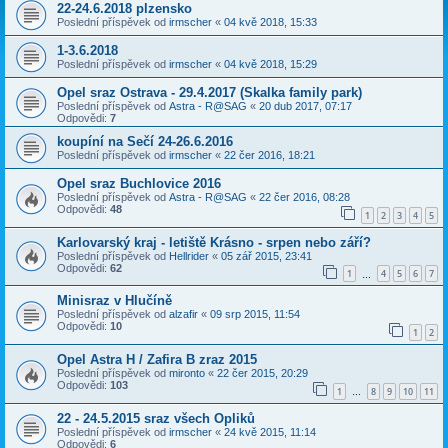
22-24.6.2018 plzensko
Poslední příspěvek od
irmscher
«
04 kvě 2018, 15:33
1-3.6.2018
Poslední příspěvek od
irmscher
«
04 kvě 2018, 15:29
Opel sraz Ostrava - 29.4.2017 (Skalka family park)
Poslední příspěvek od
Astra - R@SAG
«
20 dub 2017, 07:17
Odpovědi:
7
koupíní na Sečí 24-26.6.2016
Poslední příspěvek od
irmscher
«
22 čer 2016, 18:21
Opel sraz Buchlovice 2016
Poslední příspěvek od
Astra - R@SAG
«
22 čer 2016, 08:28
Odpovědi:
48
1
2
3
4
5
Karlovarský kraj - letiště Krásno - srpen nebo září?
Poslední příspěvek od
Hellrider
«
05 zář 2015, 23:41
Odpovědi:
62
1
4
5
6
7
…
Minisraz v Hlučíně
Poslední příspěvek od
alzafir
«
09 srp 2015, 11:54
Odpovědi:
10
1
2
Opel Astra H / Zafira B zraz 2015
Poslední příspěvek od
mironto
«
22 čer 2015, 20:29
Odpovědi:
103
1
8
9
10
11
…
22 - 24.5.2015 sraz všech Opliků
Poslední příspěvek od
irmscher
«
24 kvě 2015, 11:14
Odpovědi:
6