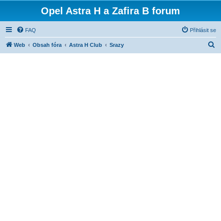
Opel Astra H a Zafira B forum
FAQ
Přihlásit se
H
Web
Obsah fóra
Astra H Club
Srazy
l
e
d
a
t