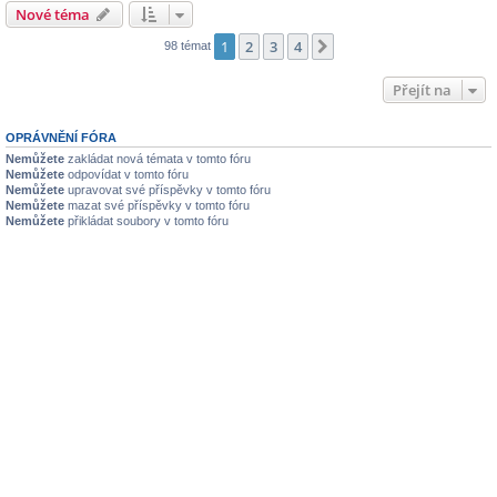
Nové téma
1
2
3
4
Další
98 témat
Přejít na
OPRÁVNĚNÍ FÓRA
Nemůžete
zakládat nová témata v tomto fóru
Nemůžete
odpovídat v tomto fóru
Nemůžete
upravovat své příspěvky v tomto fóru
Nemůžete
mazat své příspěvky v tomto fóru
Nemůžete
přikládat soubory v tomto fóru