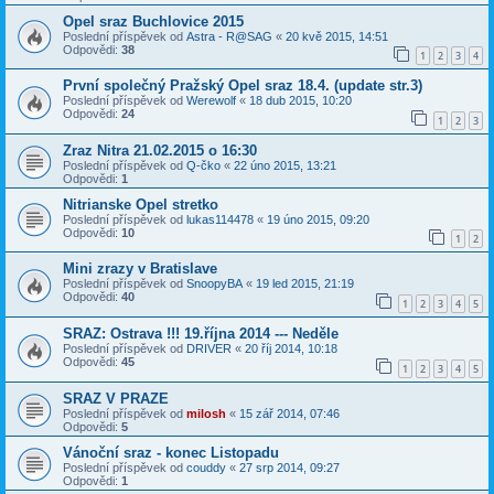
Opel sraz Buchlovice 2015
Poslední příspěvek od
Astra - R@SAG
«
20 kvě 2015, 14:51
Odpovědi:
38
1
2
3
4
První společný Pražský Opel sraz 18.4. (update str.3)
Poslední příspěvek od
Werewolf
«
18 dub 2015, 10:20
Odpovědi:
24
1
2
3
Zraz Nitra 21.02.2015 o 16:30
Poslední příspěvek od
Q-čko
«
22 úno 2015, 13:21
Odpovědi:
1
Nitrianske Opel stretko
Poslední příspěvek od
lukas114478
«
19 úno 2015, 09:20
Odpovědi:
10
1
2
Mini zrazy v Bratislave
Poslední příspěvek od
SnoopyBA
«
19 led 2015, 21:19
Odpovědi:
40
1
2
3
4
5
SRAZ: Ostrava !!! 19.října 2014 --- Neděle
Poslední příspěvek od
DRIVER
«
20 říj 2014, 10:18
Odpovědi:
45
1
2
3
4
5
SRAZ V PRAZE
Poslední příspěvek od
milosh
«
15 zář 2014, 07:46
Odpovědi:
5
Vánoční sraz - konec Listopadu
Poslední příspěvek od
couddy
«
27 srp 2014, 09:27
Odpovědi:
1