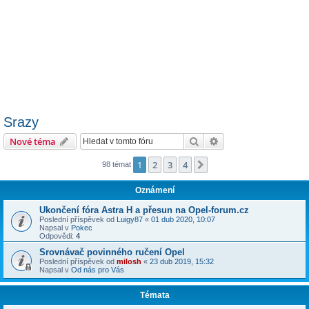
Srazy
Hledat
Pokročilé hledání
Nové téma
1
2
3
4
Další
98 témat
Oznámení
Ukončení fóra Astra H a přesun na Opel-forum.cz
Poslední příspěvek od
Luigy87
«
01 dub 2020, 10:07
Napsal v
Pokec
Odpovědi:
4
Srovnávač povinného ručení Opel
Poslední příspěvek od
milosh
«
23 dub 2019, 15:32
Napsal v
Od nás pro Vás
Témata