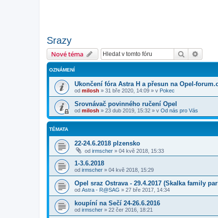
Srazy
Hledat
Pokroč
Nové téma
OZNÁMENÍ
Ukončení fóra Astra H a přesun na Opel-forum.
od
milosh
»
31 bře 2020, 14:09
» v
Pokec
Srovnávač povinného ručení Opel
od
milosh
»
23 dub 2019, 15:32
» v
Od nás pro Vás
TÉMATA
22-24.6.2018 plzensko
od
irmscher
»
04 kvě 2018, 15:33
1-3.6.2018
od
irmscher
»
04 kvě 2018, 15:29
Opel sraz Ostrava - 29.4.2017 (Skalka family par
od
Astra - R@SAG
»
27 bře 2017, 14:34
koupíní na Sečí 24-26.6.2016
od
irmscher
»
22 čer 2016, 18:21