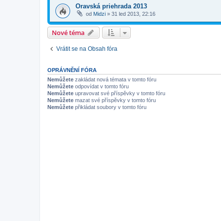
Oravská priehrada 2013
od
Midzi
»
31 led 2013, 22:16
Nové téma
Vrátit se na Obsah fóra
OPRÁVNĚNÍ FÓRA
Nemůžete
zakládat nová témata v tomto fóru
Nemůžete
odpovídat v tomto fóru
Nemůžete
upravovat své příspěvky v tomto fóru
Nemůžete
mazat své příspěvky v tomto fóru
Nemůžete
přikládat soubory v tomto fóru