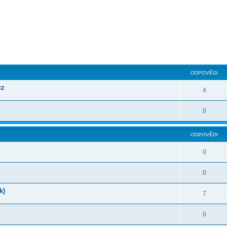
ilé hledání
ODPOVĚDI
cz
4
0
ODPOVĚDI
0
0
k)
7
0