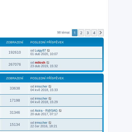
1
2
3
4
Další
98 témat
ZOBRAZENÍ
POSLEDNÍ PŘÍSPĚVEK
od
Luigy87
192610
01 dub 2020, 10:07
od
milosh
267076
23 dub 2019, 15:32
ZOBRAZENÍ
POSLEDNÍ PŘÍSPĚVEK
od
irmscher
33638
04 kvě 2018, 15:33
od
irmscher
17198
04 kvě 2018, 15:29
od
Astra - R@SAG
31346
20 dub 2017, 07:17
od
irmscher
15134
22 čer 2016, 18:21