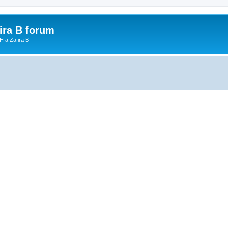
fira B forum
H a Zafira B