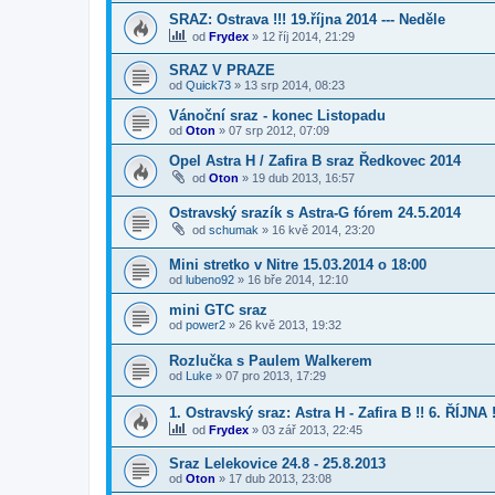
SRAZ: Ostrava !!! 19.října 2014 --- Neděle
od
Frydex
»
12 říj 2014, 21:29
SRAZ V PRAZE
od
Quick73
»
13 srp 2014, 08:23
Vánoční sraz - konec Listopadu
od
Oton
»
07 srp 2012, 07:09
Opel Astra H / Zafira B sraz Ředkovec 2014
od
Oton
»
19 dub 2013, 16:57
Ostravský srazík s Astra-G fórem 24.5.2014
od
schumak
»
16 kvě 2014, 23:20
Mini stretko v Nitre 15.03.2014 o 18:00
od
lubeno92
»
16 bře 2014, 12:10
mini GTC sraz
od
power2
»
26 kvě 2013, 19:32
Rozlučka s Paulem Walkerem
od
Luke
»
07 pro 2013, 17:29
1. Ostravský sraz: Astra H - Zafira B !! 6. ŘÍJNA !
od
Frydex
»
03 zář 2013, 22:45
Sraz Lelekovice 24.8 - 25.8.2013
od
Oton
»
17 dub 2013, 23:08