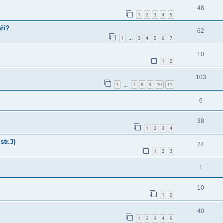
48
1
2
3
4
5
áří?
62
1
3
4
5
6
7
…
10
1
2
103
1
7
8
9
10
11
…
6
38
1
2
3
4
str.3)
24
1
2
3
1
10
1
2
40
1
2
3
4
5