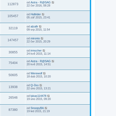
od
Astra - R@SAG
112873
22 čer 2016, 08:28
od
Hellrider
105457
05 zář 2015, 23:41
od
alzafir
32119
09 srp 2015, 11:54
od
mironto
147457
22 čer 2015, 20:29
od
irmscher
30855
24 kvě 2015, 11:14
od
Astra - R@SAG
75404
20 kvě 2015, 14:51
od
Werewolf
50605
18 dub 2015, 10:20
od
Q-čko
13938
22 úno 2015, 13:21
od
lukas114478
26546
19 úno 2015, 09:20
od
SnoopyBA
87380
19 led 2015, 21:19