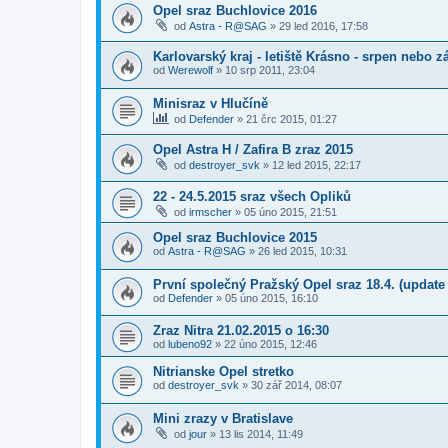
Opel sraz Buchlovice 2016
od
Astra - R@SAG
»
29 led 2016, 17:58
Karlovarský kraj - letiště Krásno - srpen nebo z
od
Werewolf
»
10 srp 2011, 23:04
Minisraz v Hlučíně
od
Defender
»
21 črc 2015, 01:27
Opel Astra H / Zafira B zraz 2015
od
destroyer_svk
»
12 led 2015, 22:17
22 - 24.5.2015 sraz všech Opliků
od
irmscher
»
05 úno 2015, 21:51
Opel sraz Buchlovice 2015
od
Astra - R@SAG
»
26 led 2015, 10:31
První společný Pražský Opel sraz 18.4. (update 
od
Defender
»
05 úno 2015, 16:10
Zraz Nitra 21.02.2015 o 16:30
od
lubeno92
»
22 úno 2015, 12:46
Nitrianske Opel stretko
od
destroyer_svk
»
30 zář 2014, 08:07
Mini zrazy v Bratislave
od
jour
»
13 lis 2014, 11:49