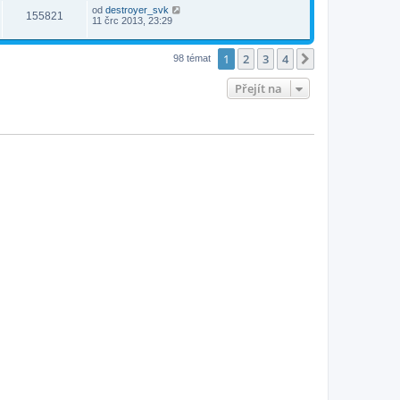
od
destroyer_svk
155821
11 črc 2013, 23:29
1
2
3
4
Další
98 témat
Přejít na