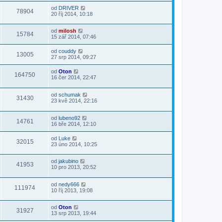
od
DRIVER
78904
20 říj 2014, 10:18
od
milosh
15784
15 zář 2014, 07:46
od
couddy
13005
27 srp 2014, 09:27
od
Oton
164750
16 čer 2014, 22:47
od
schumak
31430
23 kvě 2014, 22:16
od
lubeno92
14761
16 bře 2014, 12:10
od
Luke
32015
23 úno 2014, 10:25
od
jakubino
41953
10 pro 2013, 20:52
od
nedy666
111974
10 říj 2013, 19:08
od
Oton
31927
13 srp 2013, 19:44