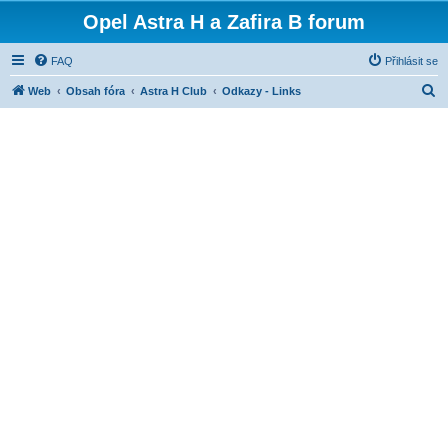
Opel Astra H a Zafira B forum
FAQ
Přihlásit se
H
Web
Obsah fóra
Astra H Club
Odkazy - Links
l
e
d
a
t