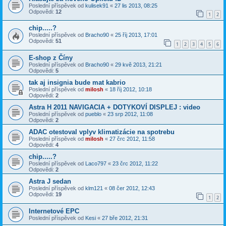
Poslední příspěvek od
kulisek91
«
27 lis 2013, 08:25
Odpovědi:
12
1
2
chip.....?
Poslední příspěvek od
Bracho90
«
25 říj 2013, 17:01
Odpovědi:
51
1
2
3
4
5
6
E-shop z Číny
Poslední příspěvek od
Bracho90
«
29 kvě 2013, 21:21
Odpovědi:
5
tak aj insignia bude mat kabrio
Poslední příspěvek od
milosh
«
18 říj 2012, 10:18
Odpovědi:
2
Astra H 2011 NAVIGACIA + DOTYKOVÍ DISPLEJ : video
Poslední příspěvek od
pueblo
«
23 srp 2012, 11:08
Odpovědi:
2
ADAC otestoval vplyv klimatizácie na spotrebu
Poslední příspěvek od
milosh
«
27 črc 2012, 11:58
Odpovědi:
4
chip.....?
Poslední příspěvek od
Laco797
«
23 črc 2012, 11:22
Odpovědi:
2
Astra J sedan
Poslední příspěvek od
klm121
«
08 čer 2012, 12:43
Odpovědi:
19
1
2
Internetové EPC
Poslední příspěvek od
Kesi
«
27 bře 2012, 21:31