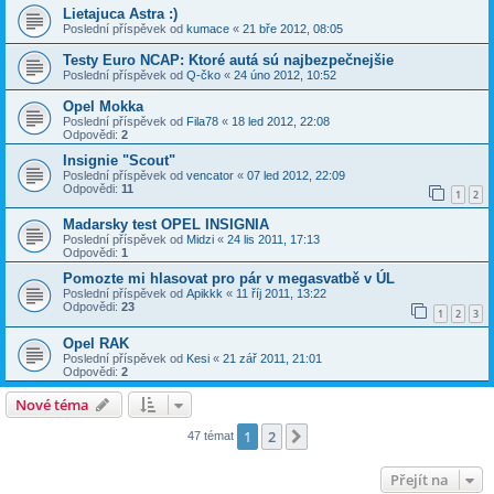
Lietajuca Astra :)
Poslední příspěvek od
kumace
«
21 bře 2012, 08:05
Testy Euro NCAP: Ktoré autá sú najbezpečnejšie
Poslední příspěvek od
Q-čko
«
24 úno 2012, 10:52
Opel Mokka
Poslední příspěvek od
Fila78
«
18 led 2012, 22:08
Odpovědi:
2
Insignie "Scout"
Poslední příspěvek od
vencator
«
07 led 2012, 22:09
Odpovědi:
11
1
2
Madarsky test OPEL INSIGNIA
Poslední příspěvek od
Midzi
«
24 lis 2011, 17:13
Odpovědi:
1
Pomozte mi hlasovat pro pár v megasvatbě v ÚL
Poslední příspěvek od
Apikkk
«
11 říj 2011, 13:22
Odpovědi:
23
1
2
3
Opel RAK
Poslední příspěvek od
Kesi
«
21 zář 2011, 21:01
Odpovědi:
2
Nové téma
1
2
Další
47 témat
Přejít na