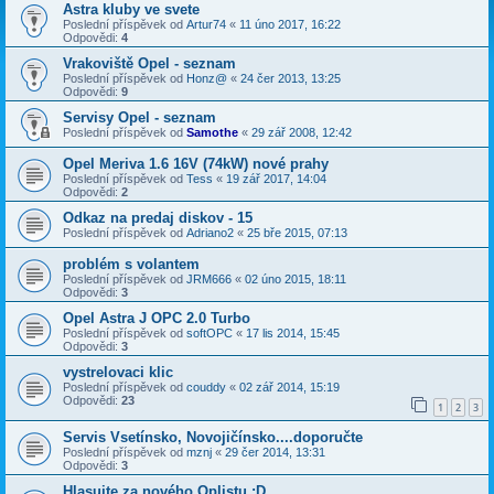
Astra kluby ve svete
Poslední příspěvek od
Artur74
«
11 úno 2017, 16:22
Odpovědi:
4
Vrakoviště Opel - seznam
Poslední příspěvek od
Honz@
«
24 čer 2013, 13:25
Odpovědi:
9
Servisy Opel - seznam
Poslední příspěvek od
Samothe
«
29 zář 2008, 12:42
Opel Meriva 1.6 16V (74kW) nové prahy
Poslední příspěvek od
Tess
«
19 zář 2017, 14:04
Odpovědi:
2
Odkaz na predaj diskov - 15
Poslední příspěvek od
Adriano2
«
25 bře 2015, 07:13
problém s volantem
Poslední příspěvek od
JRM666
«
02 úno 2015, 18:11
Odpovědi:
3
Opel Astra J OPC 2.0 Turbo
Poslední příspěvek od
softOPC
«
17 lis 2014, 15:45
Odpovědi:
3
vystrelovaci klic
Poslední příspěvek od
couddy
«
02 zář 2014, 15:19
Odpovědi:
23
1
2
3
Servis Vsetínsko, Novojičínsko....doporučte
Poslední příspěvek od
mznj
«
29 čer 2014, 13:31
Odpovědi:
3
Hlasujte za nového Oplistu :D