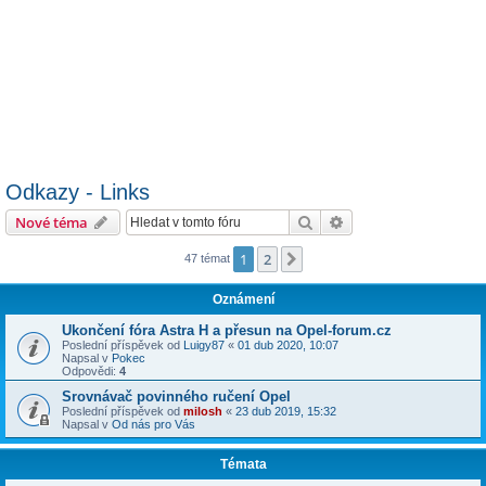
Odkazy - Links
Hledat
Pokročilé hledání
Nové téma
1
2
Další
47 témat
Oznámení
Ukončení fóra Astra H a přesun na Opel-forum.cz
Poslední příspěvek od
Luigy87
«
01 dub 2020, 10:07
Napsal v
Pokec
Odpovědi:
4
Srovnávač povinného ručení Opel
Poslední příspěvek od
milosh
«
23 dub 2019, 15:32
Napsal v
Od nás pro Vás
Témata