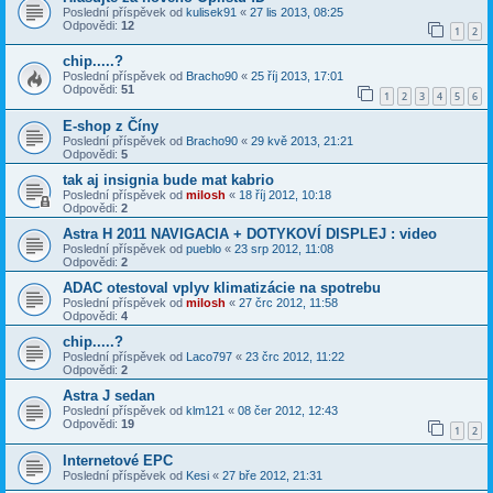
Poslední příspěvek od
kulisek91
«
27 lis 2013, 08:25
Odpovědi:
12
1
2
chip.....?
Poslední příspěvek od
Bracho90
«
25 říj 2013, 17:01
Odpovědi:
51
1
2
3
4
5
6
E-shop z Číny
Poslední příspěvek od
Bracho90
«
29 kvě 2013, 21:21
Odpovědi:
5
tak aj insignia bude mat kabrio
Poslední příspěvek od
milosh
«
18 říj 2012, 10:18
Odpovědi:
2
Astra H 2011 NAVIGACIA + DOTYKOVÍ DISPLEJ : video
Poslední příspěvek od
pueblo
«
23 srp 2012, 11:08
Odpovědi:
2
ADAC otestoval vplyv klimatizácie na spotrebu
Poslední příspěvek od
milosh
«
27 črc 2012, 11:58
Odpovědi:
4
chip.....?
Poslední příspěvek od
Laco797
«
23 črc 2012, 11:22
Odpovědi:
2
Astra J sedan
Poslední příspěvek od
klm121
«
08 čer 2012, 12:43
Odpovědi:
19
1
2
Internetové EPC
Poslední příspěvek od
Kesi
«
27 bře 2012, 21:31