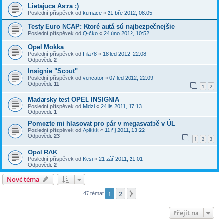
Lietajuca Astra :)
Poslední příspěvek od
kumace
«
21 bře 2012, 08:05
Testy Euro NCAP: Ktoré autá sú najbezpečnejšie
Poslední příspěvek od
Q-čko
«
24 úno 2012, 10:52
Opel Mokka
Poslední příspěvek od
Fila78
«
18 led 2012, 22:08
Odpovědi:
2
Insignie "Scout"
Poslední příspěvek od
vencator
«
07 led 2012, 22:09
Odpovědi:
11
1
2
Madarsky test OPEL INSIGNIA
Poslední příspěvek od
Midzi
«
24 lis 2011, 17:13
Odpovědi:
1
Pomozte mi hlasovat pro pár v megasvatbě v ÚL
Poslední příspěvek od
Apikkk
«
11 říj 2011, 13:22
Odpovědi:
23
1
2
3
Opel RAK
Poslední příspěvek od
Kesi
«
21 zář 2011, 21:01
Odpovědi:
2
Nové téma
1
2
Další
47 témat
Přejít na