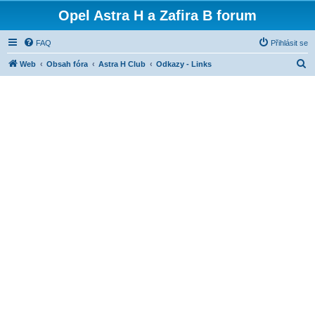
Opel Astra H a Zafira B forum
FAQ
Přihlásit se
H
Web
Obsah fóra
Astra H Club
Odkazy - Links
l
e
d
a
t