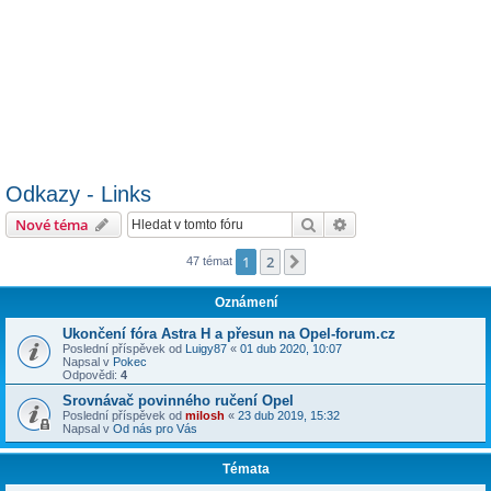
Odkazy - Links
Hledat
Pokročilé hledání
Nové téma
1
2
Další
47 témat
Oznámení
Ukončení fóra Astra H a přesun na Opel-forum.cz
Poslední příspěvek od
Luigy87
«
01 dub 2020, 10:07
Napsal v
Pokec
Odpovědi:
4
Srovnávač povinného ručení Opel
Poslední příspěvek od
milosh
«
23 dub 2019, 15:32
Napsal v
Od nás pro Vás
Témata