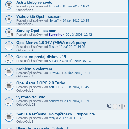
Astra kluby ve svete
Poslední příspěvek od
Artur74
«
11 úno 2017, 16:22
Odpovědi:
4
Vrakoviště Opel - seznam
Poslední příspěvek od
Honz@
«
24 čer 2013, 13:25
Odpovědi:
9
Servisy Opel - seznam
Poslední příspěvek od
Samothe
«
29 zář 2008, 12:42
Opel Meriva 1.6 16V (74kW) nové prahy
Poslední příspěvek od
Tess
«
19 zář 2017, 14:04
Odpovědi:
2
Odkaz na predaj diskov - 15
Poslední příspěvek od
Adriano2
«
25 bře 2015, 07:13
problém s volantem
Poslední příspěvek od
JRM666
«
02 úno 2015, 18:11
Odpovědi:
3
Opel Astra J OPC 2.0 Turbo
Poslední příspěvek od
softOPC
«
17 lis 2014, 15:45
Odpovědi:
3
vystrelovaci klic
Poslední příspěvek od
couddy
«
02 zář 2014, 15:19
Odpovědi:
23
1
2
3
Servis Vsetínsko, Novojičínsko....doporučte
Poslední příspěvek od
mznj
«
29 čer 2014, 13:31
Odpovědi:
3
Hlasujte za nového Oplistu :D