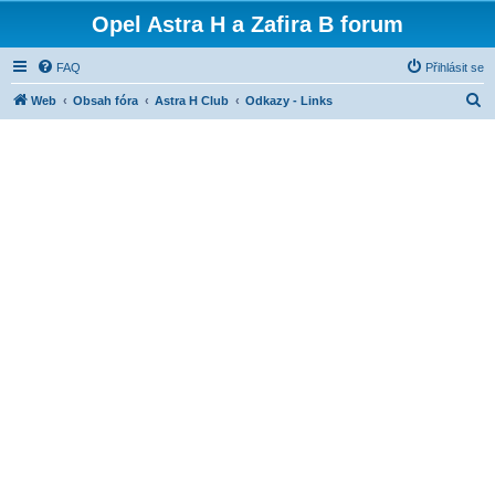
Opel Astra H a Zafira B forum
FAQ
Přihlásit se
H
Web
Obsah fóra
Astra H Club
Odkazy - Links
l
e
d
a
t