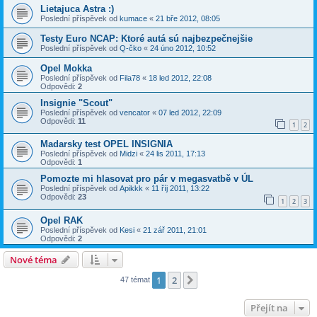
Lietajuca Astra :)
Poslední příspěvek od
kumace
«
21 bře 2012, 08:05
Testy Euro NCAP: Ktoré autá sú najbezpečnejšie
Poslední příspěvek od
Q-čko
«
24 úno 2012, 10:52
Opel Mokka
Poslední příspěvek od
Fila78
«
18 led 2012, 22:08
Odpovědi:
2
Insignie "Scout"
Poslední příspěvek od
vencator
«
07 led 2012, 22:09
Odpovědi:
11
1
2
Madarsky test OPEL INSIGNIA
Poslední příspěvek od
Midzi
«
24 lis 2011, 17:13
Odpovědi:
1
Pomozte mi hlasovat pro pár v megasvatbě v ÚL
Poslední příspěvek od
Apikkk
«
11 říj 2011, 13:22
Odpovědi:
23
1
2
3
Opel RAK
Poslední příspěvek od
Kesi
«
21 zář 2011, 21:01
Odpovědi:
2
Nové téma
1
2
Další
47 témat
Přejít na