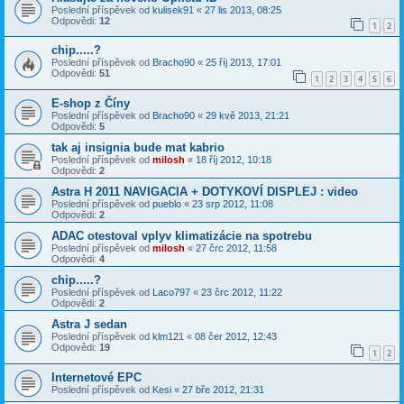
Poslední příspěvek od
kulisek91
«
27 lis 2013, 08:25
Odpovědi:
12
1
2
chip.....?
Poslední příspěvek od
Bracho90
«
25 říj 2013, 17:01
Odpovědi:
51
1
2
3
4
5
6
E-shop z Číny
Poslední příspěvek od
Bracho90
«
29 kvě 2013, 21:21
Odpovědi:
5
tak aj insignia bude mat kabrio
Poslední příspěvek od
milosh
«
18 říj 2012, 10:18
Odpovědi:
2
Astra H 2011 NAVIGACIA + DOTYKOVÍ DISPLEJ : video
Poslední příspěvek od
pueblo
«
23 srp 2012, 11:08
Odpovědi:
2
ADAC otestoval vplyv klimatizácie na spotrebu
Poslední příspěvek od
milosh
«
27 črc 2012, 11:58
Odpovědi:
4
chip.....?
Poslední příspěvek od
Laco797
«
23 črc 2012, 11:22
Odpovědi:
2
Astra J sedan
Poslední příspěvek od
klm121
«
08 čer 2012, 12:43
Odpovědi:
19
1
2
Internetové EPC
Poslední příspěvek od
Kesi
«
27 bře 2012, 21:31