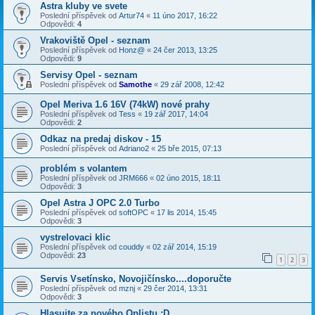
Astra kluby ve svete
Poslední příspěvek od
Artur74
«
11 úno 2017, 16:22
Odpovědi:
4
Vrakoviště Opel - seznam
Poslední příspěvek od
Honz@
«
24 čer 2013, 13:25
Odpovědi:
9
Servisy Opel - seznam
Poslední příspěvek od
Samothe
«
29 zář 2008, 12:42
Opel Meriva 1.6 16V (74kW) nové prahy
Poslední příspěvek od
Tess
«
19 zář 2017, 14:04
Odpovědi:
2
Odkaz na predaj diskov - 15
Poslední příspěvek od
Adriano2
«
25 bře 2015, 07:13
problém s volantem
Poslední příspěvek od
JRM666
«
02 úno 2015, 18:11
Odpovědi:
3
Opel Astra J OPC 2.0 Turbo
Poslední příspěvek od
softOPC
«
17 lis 2014, 15:45
Odpovědi:
3
vystrelovaci klic
Poslední příspěvek od
couddy
«
02 zář 2014, 15:19
Odpovědi:
23
1
2
3
Servis Vsetínsko, Novojičínsko....doporučte
Poslední příspěvek od
mznj
«
29 čer 2014, 13:31
Odpovědi:
3
Hlasujte za nového Oplistu :D