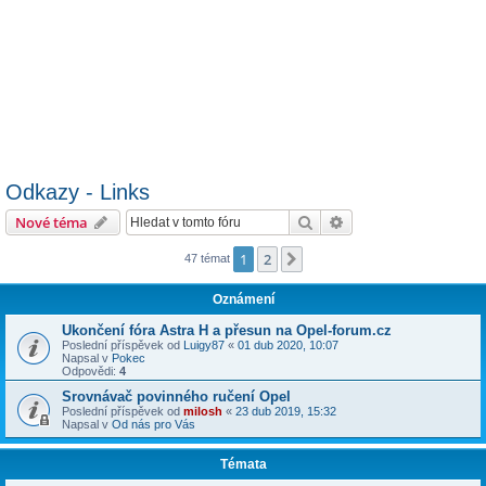
Odkazy - Links
Hledat
Pokročilé hledání
Nové téma
1
2
Další
47 témat
Oznámení
Ukončení fóra Astra H a přesun na Opel-forum.cz
Poslední příspěvek od
Luigy87
«
01 dub 2020, 10:07
Napsal v
Pokec
Odpovědi:
4
Srovnávač povinného ručení Opel
Poslední příspěvek od
milosh
«
23 dub 2019, 15:32
Napsal v
Od nás pro Vás
Témata