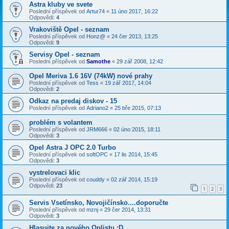
Astra kluby ve svete
Poslední příspěvek od
Artur74
«
11 úno 2017, 16:22
Odpovědi:
4
Vrakoviště Opel - seznam
Poslední příspěvek od
Honz@
«
24 čer 2013, 13:25
Odpovědi:
9
Servisy Opel - seznam
Poslední příspěvek od
Samothe
«
29 zář 2008, 12:42
Opel Meriva 1.6 16V (74kW) nové prahy
Poslední příspěvek od
Tess
«
19 zář 2017, 14:04
Odpovědi:
2
Odkaz na predaj diskov - 15
Poslední příspěvek od
Adriano2
«
25 bře 2015, 07:13
problém s volantem
Poslední příspěvek od
JRM666
«
02 úno 2015, 18:11
Odpovědi:
3
Opel Astra J OPC 2.0 Turbo
Poslední příspěvek od
softOPC
«
17 lis 2014, 15:45
Odpovědi:
3
vystrelovaci klic
Poslední příspěvek od
couddy
«
02 zář 2014, 15:19
Odpovědi:
23
1
2
3
Servis Vsetínsko, Novojičínsko....doporučte
Poslední příspěvek od
mznj
«
29 čer 2014, 13:31
Odpovědi:
3
Hlasujte za nového Oplistu :D