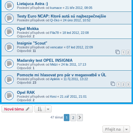
Lietajuca Astra :)
Poslední příspěvek od
kumace
«
21 bře 2012, 08:05
Testy Euro NCAP: Ktoré autá sú najbezpečnejšie
Poslední příspěvek od
Q-čko
«
24 úno 2012, 10:52
Opel Mokka
Poslední příspěvek od
Fila78
«
18 led 2012, 22:08
Odpovědi:
2
Insignie "Scout"
Poslední příspěvek od
vencator
«
07 led 2012, 22:09
Odpovědi:
11
1
2
Madarsky test OPEL INSIGNIA
Poslední příspěvek od
Midzi
«
24 lis 2011, 17:13
Odpovědi:
1
Pomozte mi hlasovat pro pár v megasvatbě v ÚL
Poslední příspěvek od
Apikkk
«
11 říj 2011, 13:22
Odpovědi:
23
1
2
3
Opel RAK
Poslední příspěvek od
Kesi
«
21 zář 2011, 21:01
Odpovědi:
2
Nové téma
1
2
Další
47 témat
Přejít na