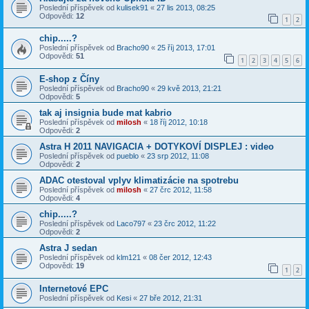
Poslední příspěvek od
kulisek91
«
27 lis 2013, 08:25
Odpovědi:
12
1
2
chip.....?
Poslední příspěvek od
Bracho90
«
25 říj 2013, 17:01
Odpovědi:
51
1
2
3
4
5
6
E-shop z Číny
Poslední příspěvek od
Bracho90
«
29 kvě 2013, 21:21
Odpovědi:
5
tak aj insignia bude mat kabrio
Poslední příspěvek od
milosh
«
18 říj 2012, 10:18
Odpovědi:
2
Astra H 2011 NAVIGACIA + DOTYKOVÍ DISPLEJ : video
Poslední příspěvek od
pueblo
«
23 srp 2012, 11:08
Odpovědi:
2
ADAC otestoval vplyv klimatizácie na spotrebu
Poslední příspěvek od
milosh
«
27 črc 2012, 11:58
Odpovědi:
4
chip.....?
Poslední příspěvek od
Laco797
«
23 črc 2012, 11:22
Odpovědi:
2
Astra J sedan
Poslední příspěvek od
klm121
«
08 čer 2012, 12:43
Odpovědi:
19
1
2
Internetové EPC
Poslední příspěvek od
Kesi
«
27 bře 2012, 21:31