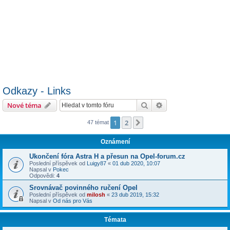
Odkazy - Links
Hledat
Pokročilé hledání
Nové téma
1
2
Další
47 témat
Oznámení
Ukončení fóra Astra H a přesun na Opel-forum.cz
Poslední příspěvek od
Luigy87
«
01 dub 2020, 10:07
Napsal v
Pokec
Odpovědi:
4
Srovnávač povinného ručení Opel
Poslední příspěvek od
milosh
«
23 dub 2019, 15:32
Napsal v
Od nás pro Vás
Témata