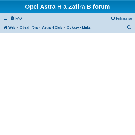
Opel Astra H a Zafira B forum
FAQ
Přihlásit se
H
Web
Obsah fóra
Astra H Club
Odkazy - Links
l
e
d
a
t