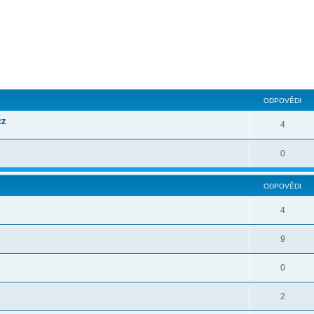
ilé hledání
ODPOVĚDI
cz
4
0
ODPOVĚDI
4
9
0
2