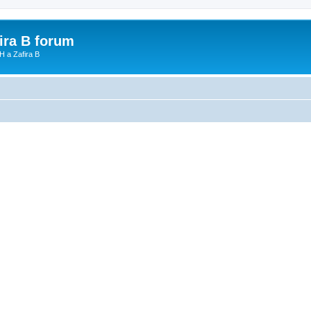
fira B forum
H a Zafira B