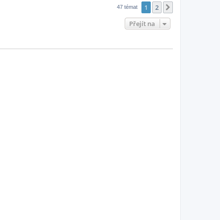
1
2
Další
47 témat
Přejít na