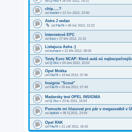
od
Q-čko
»
26 črc 2012, 19:21
chip.....?
od
martini
»
21 črc 2012, 23:00
Astra J sedan
od
Fila78
»
06 čer 2012, 12:22
Internetové EPC
od
Kesi
»
27 bře 2012, 21:31
Lietajuca Astra :)
od
kumace
»
21 bře 2012, 08:05
Testy Euro NCAP: Ktoré autá sú najbezpečnejši
od
Q-čko
»
24 úno 2012, 10:52
Opel Mokka
od
Fila78
»
18 led 2012, 07:46
Insignie "Scout"
od
Fila78
»
05 led 2012, 07:49
Madarsky test OPEL INSIGNIA
od
Q-čko
»
23 lis 2011, 16:04
Pomozte mi hlasovat pro pár v megasvatbě v Ú
od
Apikkk
»
06 říj 2011, 23:04
Opel RAK
od
Fila78
»
21 zář 2011, 16:42