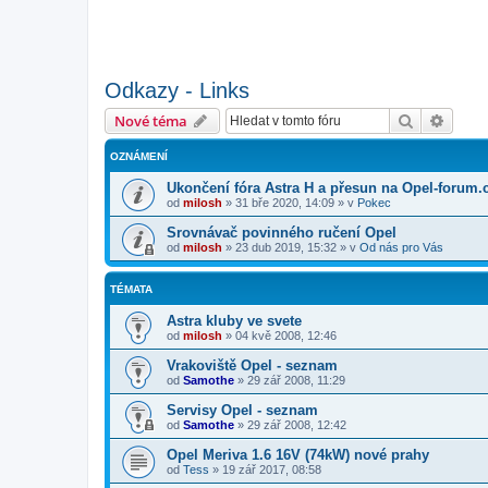
Odkazy - Links
Hledat
Pokroč
Nové téma
OZNÁMENÍ
Ukončení fóra Astra H a přesun na Opel-forum.
od
milosh
»
31 bře 2020, 14:09
» v
Pokec
Srovnávač povinného ručení Opel
od
milosh
»
23 dub 2019, 15:32
» v
Od nás pro Vás
TÉMATA
Astra kluby ve svete
od
milosh
»
04 kvě 2008, 12:46
Vrakoviště Opel - seznam
od
Samothe
»
29 zář 2008, 11:29
Servisy Opel - seznam
od
Samothe
»
29 zář 2008, 12:42
Opel Meriva 1.6 16V (74kW) nové prahy
od
Tess
»
19 zář 2017, 08:58