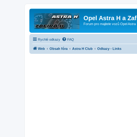
Opel Astra H a Za
Forum pro majitele vozů Opel Astra 
Rychlé odkazy
FAQ
Web
Obsah fóra
Astra H Club
Odkazy - Links