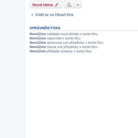
Nové téma
Vrátit se na Obsah fóra
OPRÁVNĚNÍ FÓRA
Nemůžete
zakládat nová témata v tomto fóru
Nemůžete
odpovídat v tomto fóru
Nemůžete
upravovat své příspěvky v tomto fóru
Nemůžete
mazat své příspěvky v tomto fóru
Nemůžete
přikládat soubory v tomto fóru