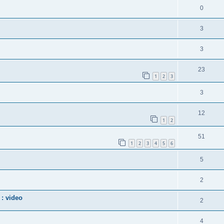
0
3
3
23
1
2
3
3
12
1
2
51
1
2
3
4
5
6
5
2
: video
2
4