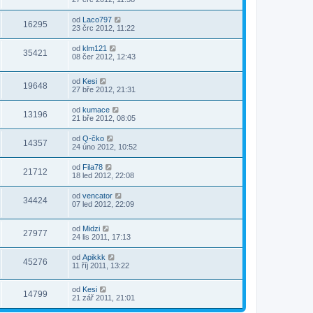
od
Laco797
16295
23 črc 2012, 11:22
od
klm121
35421
08 čer 2012, 12:43
od
Kesi
19648
27 bře 2012, 21:31
od
kumace
13196
21 bře 2012, 08:05
od
Q-čko
14357
24 úno 2012, 10:52
od
Fila78
21712
18 led 2012, 22:08
od
vencator
34424
07 led 2012, 22:09
od
Midzi
27977
24 lis 2011, 17:13
od
Apikkk
45276
11 říj 2011, 13:22
od
Kesi
14799
21 zář 2011, 21:01