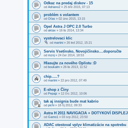
Odkaz na predaj diskov - 15
od
Adriano2
»
25 bře 2015, 07:13
problém s volantem
od
Oťas
»
02 úno 2015, 13:15
Opel Astra J OPC 2.0 Turbo
od
aktax
»
16 lis 2014, 13:34
vystrelovaci klic
od
martini
»
26 led 2012, 15:21
Servis Vsetínsko, Novojičínsko....doporučte
od
mznj
»
24 čer 2014, 18:53
Hlasujte za nového Oplistu :D
od
boukalm
»
26 lis 2013, 11:52
chip.....?
od
martini
»
22 pro 2012, 07:49
E-shop z Číny
od
Pepajz
»
12 črc 2012, 10:06
tak aj insignia bude mat kabrio
od
pichi
»
18 říj 2012, 09:33
Astra H 2011 NAVIGACIA + DOTYKOVÍ DISPLEJ 
od
Gamo1
»
03 srp 2012, 23:50
ADAC otestoval vplyv klimatizácie na spotrebu