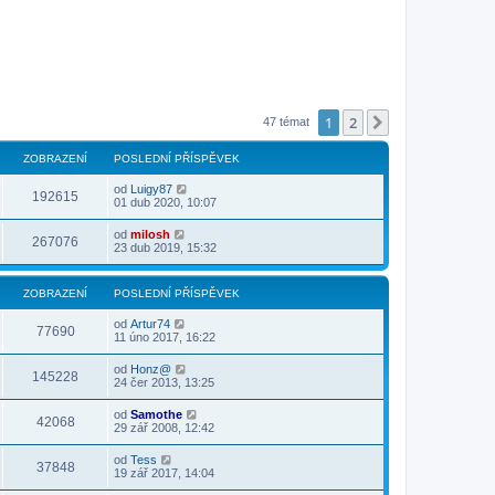
1
2
Další
47 témat
ZOBRAZENÍ
POSLEDNÍ PŘÍSPĚVEK
od
Luigy87
192615
01 dub 2020, 10:07
od
milosh
267076
23 dub 2019, 15:32
ZOBRAZENÍ
POSLEDNÍ PŘÍSPĚVEK
od
Artur74
77690
11 úno 2017, 16:22
od
Honz@
145228
24 čer 2013, 13:25
od
Samothe
42068
29 zář 2008, 12:42
od
Tess
37848
19 zář 2017, 14:04