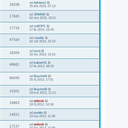
od
Adriano2
18338
25 bře 2015, 07:13
od
JRM666
17845
02 úno 2015, 18:11
od
softOPC
17718
17 lis 2014, 15:45
od
couddy
47534
02 zář 2014, 15:19
od
mznj
16269
29 čer 2014, 13:31
od
kulisek91
49662
27 lis 2013, 08:25
od
Bracho90
90040
25 říj 2013, 17:01
od
Bracho90
21052
29 kvě 2013, 21:21
od
milosh
19863
18 říj 2012, 10:18
od
pueblo
14621
23 srp 2012, 11:08
od
milosh
17137
27 črc 2012, 11:58