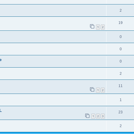
2
19
1
2
0
0
e
0
2
11
1
2
1
L
23
1
2
3
2