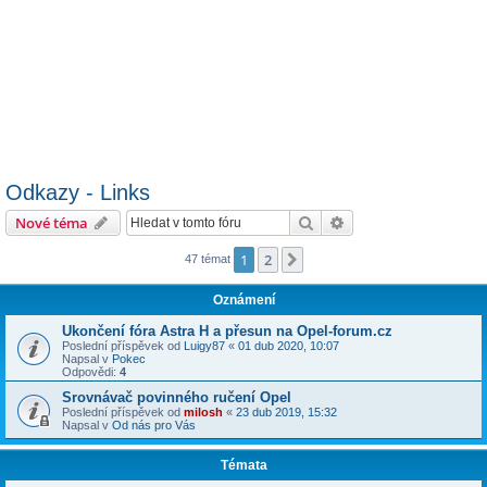
Odkazy - Links
Hledat
Pokročilé hledání
Nové téma
1
2
Další
47 témat
Oznámení
Ukončení fóra Astra H a přesun na Opel-forum.cz
Poslední příspěvek od
Luigy87
«
01 dub 2020, 10:07
Napsal v
Pokec
Odpovědi:
4
Srovnávač povinného ručení Opel
Poslední příspěvek od
milosh
«
23 dub 2019, 15:32
Napsal v
Od nás pro Vás
Témata