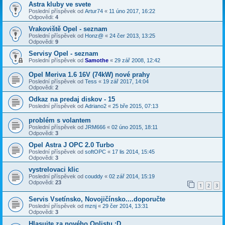
Astra kluby ve svete
Poslední příspěvek od
Artur74
«
11 úno 2017, 16:22
Odpovědi:
4
Vrakoviště Opel - seznam
Poslední příspěvek od
Honz@
«
24 čer 2013, 13:25
Odpovědi:
9
Servisy Opel - seznam
Poslední příspěvek od
Samothe
«
29 zář 2008, 12:42
Opel Meriva 1.6 16V (74kW) nové prahy
Poslední příspěvek od
Tess
«
19 zář 2017, 14:04
Odpovědi:
2
Odkaz na predaj diskov - 15
Poslední příspěvek od
Adriano2
«
25 bře 2015, 07:13
problém s volantem
Poslední příspěvek od
JRM666
«
02 úno 2015, 18:11
Odpovědi:
3
Opel Astra J OPC 2.0 Turbo
Poslední příspěvek od
softOPC
«
17 lis 2014, 15:45
Odpovědi:
3
vystrelovaci klic
Poslední příspěvek od
couddy
«
02 zář 2014, 15:19
Odpovědi:
23
1
2
3
Servis Vsetínsko, Novojičínsko....doporučte
Poslední příspěvek od
mznj
«
29 čer 2014, 13:31
Odpovědi:
3
Hlasujte za nového Oplistu :D