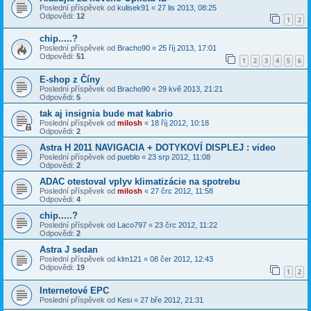
Poslední příspěvek od
kulisek91
«
27 lis 2013, 08:25
Odpovědi:
12
1
2
chip.....?
Poslední příspěvek od
Bracho90
«
25 říj 2013, 17:01
Odpovědi:
51
1
2
3
4
5
6
E-shop z Číny
Poslední příspěvek od
Bracho90
«
29 kvě 2013, 21:21
Odpovědi:
5
tak aj insignia bude mat kabrio
Poslední příspěvek od
milosh
«
18 říj 2012, 10:18
Odpovědi:
2
Astra H 2011 NAVIGACIA + DOTYKOVÍ DISPLEJ : video
Poslední příspěvek od
pueblo
«
23 srp 2012, 11:08
Odpovědi:
2
ADAC otestoval vplyv klimatizácie na spotrebu
Poslední příspěvek od
milosh
«
27 črc 2012, 11:58
Odpovědi:
4
chip.....?
Poslední příspěvek od
Laco797
«
23 črc 2012, 11:22
Odpovědi:
2
Astra J sedan
Poslední příspěvek od
klm121
«
08 čer 2012, 12:43
Odpovědi:
19
1
2
Internetové EPC
Poslední příspěvek od
Kesi
«
27 bře 2012, 21:31