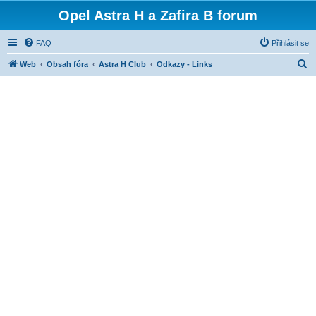
Opel Astra H a Zafira B forum
FAQ
Přihlásit se
H
Web
Obsah fóra
Astra H Club
Odkazy - Links
l
e
d
a
t