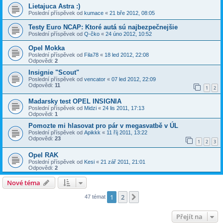
Lietajuca Astra :)
Poslední příspěvek od
kumace
«
21 bře 2012, 08:05
Testy Euro NCAP: Ktoré autá sú najbezpečnejšie
Poslední příspěvek od
Q-čko
«
24 úno 2012, 10:52
Opel Mokka
Poslední příspěvek od
Fila78
«
18 led 2012, 22:08
Odpovědi:
2
Insignie "Scout"
Poslední příspěvek od
vencator
«
07 led 2012, 22:09
Odpovědi:
11
1
2
Madarsky test OPEL INSIGNIA
Poslední příspěvek od
Midzi
«
24 lis 2011, 17:13
Odpovědi:
1
Pomozte mi hlasovat pro pár v megasvatbě v ÚL
Poslední příspěvek od
Apikkk
«
11 říj 2011, 13:22
Odpovědi:
23
1
2
3
Opel RAK
Poslední příspěvek od
Kesi
«
21 zář 2011, 21:01
Odpovědi:
2
Nové téma
1
2
Další
47 témat
Přejít na