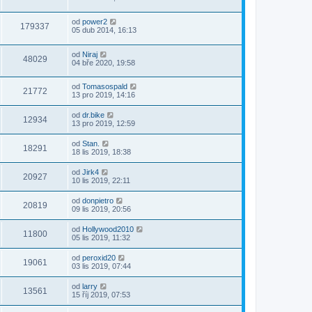
od
power2
179337
05 dub 2014, 16:13
od
Niraj
48029
04 bře 2020, 19:58
od
Tomasospald
21772
13 pro 2019, 14:16
od
dr.bike
12934
13 pro 2019, 12:59
od
Stan.
18291
18 lis 2019, 18:38
od
Jirk4
20927
10 lis 2019, 22:11
od
donpietro
20819
09 lis 2019, 20:56
od
Hollywood2010
11800
05 lis 2019, 11:32
od
peroxid20
19061
03 lis 2019, 07:44
od
larry
13561
15 říj 2019, 07:53