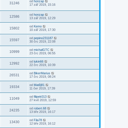
od
honzap
31246
17 zář 2019, 15:16
od
honzap
12586
13 zář 2019, 12:29
od
Kemo
15802
10 zář 2019, 17:30
od
pepino231187
15597
30 črc 2019, 22:08
od
michalGTC
10999
23 črc 2019, 06:55
od
lukin66
12992
22 črc 2019, 10:39
od
BikerMarius
26531
17 črc 2019, 08:24
od
Matěj81
19334
11 čer 2019, 17:39
od
filipek013
11049
27 kvě 2019, 12:59
od
robert.68
24235
13 bře 2019, 16:17
od
Fila78
13430
12 bře 2019, 16:12