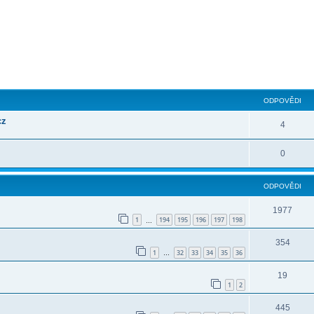
ilé hledání
ODPOVĚDI
cz
4
0
ODPOVĚDI
1977
1
194
195
196
197
198
…
354
1
32
33
34
35
36
…
19
1
2
445