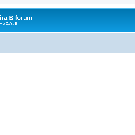
fira B forum
H a Zafira B