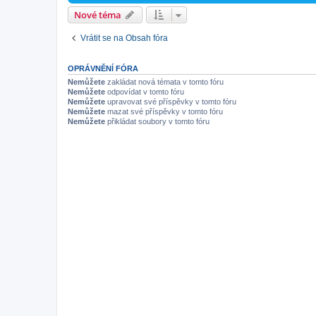
Nové téma
Vrátit se na Obsah fóra
OPRÁVNĚNÍ FÓRA
Nemůžete
zakládat nová témata v tomto fóru
Nemůžete
odpovídat v tomto fóru
Nemůžete
upravovat své příspěvky v tomto fóru
Nemůžete
mazat své příspěvky v tomto fóru
Nemůžete
přikládat soubory v tomto fóru