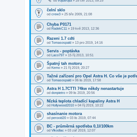
od
vojtavojta
»
28 čer 2013, 09:25
čelní sklo
od
crew3
»
25 bře 2009, 21:08
Chyba P0171
od
RadekC11
»
19 kvě 2013, 12:36
Razeni 1.7 cdti
od
Tomasospald
»
13 pro 2019, 14:16
Servis - poptávka
od
Laco797
»
15 říj 2013, 10:51
Špatný tah motoru
od
Kemo
»
21 říj 2019, 20:27
Tažné zařízení pro Opel Astra H. Co vše je potř
od
Tomasospald
»
06 lis 2019, 17:58
Astra H 1.7CTTI 74kw někdy nenastartuje
od
donpietro
»
09 lis 2019, 20:56
Nízká teplota chladící kapaliny Astra H
od
Hollywood2010
»
04 říj 2019, 10:22
shasínanie motora
od
peroxid20
»
03 lis 2019, 07:44
BC - průměrná spotřeba 0,1l/100km
od
Vlkodlac
»
03 zář 2019, 12:07