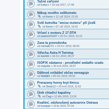
Tažné zařízení
od
kuba.s
»
15 srp 2017, 17:48
Nákup nového světlometu
od
Kemo
»
12 zář 2019, 21:03
Svítí kotrolka "emise motoru" při jízdě
od
Kemo
»
07 zář 2019, 19:42
Vrčení z motoru Z 17 DTH
od
pepino231187
»
25 črc 2019, 22:22
Zasa ta prevodovka
od
michalGTC
»
23 črc 2019, 06:55
Střecha Astra H Twintop
od
lukin66
»
16 črc 2019, 08:27
ISOFIX nástavce - prostřední sedadlo vzadu
od
matyfek
»
30 kvě 2019, 20:57
Dálkové ovládání občas nereaguje
od
Matěj81
»
05 čer 2019, 09:52
Prerazeny horny kryt tlmica
od
Stody12
»
25 kvě 2019, 11:52
Únik chladicí kapaliny
od
Čagi
»
12 bře 2019, 13:24
Kvalitní, odzkoušený autoservis Ostrava
od
kumpan
»
10 lis 2015, 07:04