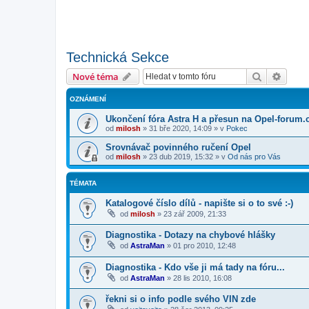
Technická Sekce
Hledat
Pokroč
Nové téma
OZNÁMENÍ
Ukončení fóra Astra H a přesun na Opel-forum.
od
milosh
»
31 bře 2020, 14:09
» v
Pokec
Srovnávač povinného ručení Opel
od
milosh
»
23 dub 2019, 15:32
» v
Od nás pro Vás
TÉMATA
Katalogové číslo dílů - napište si o to své :-)
od
milosh
»
23 zář 2009, 21:33
Diagnostika - Dotazy na chybové hlášky
od
AstraMan
»
01 pro 2010, 12:48
Diagnostika - Kdo vše ji má tady na fóru...
od
AstraMan
»
28 lis 2010, 16:08
řekni si o info podle svého VIN zde