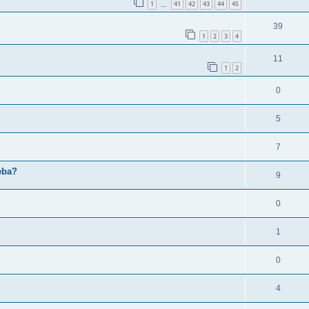
1
41
42
43
44
45
…
39
1
2
3
4
11
1
2
0
5
7
eba?
9
0
1
0
4