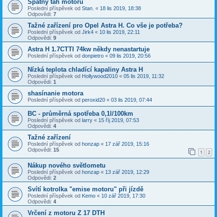
Špatný tah motoru
Poslední příspěvek od
Stan.
«
18 lis 2019, 18:38
Odpovědi:
7
Tažné zařízení pro Opel Astra H. Co vše je potřeba?
Poslední příspěvek od
Jirk4
«
10 lis 2019, 22:11
Odpovědi:
9
Astra H 1.7CTTI 74kw někdy nenastartuje
Poslední příspěvek od
donpietro
«
09 lis 2019, 20:56
Nízká teplota chladící kapaliny Astra H
Poslední příspěvek od
Hollywood2010
«
05 lis 2019, 11:32
Odpovědi:
1
shasínanie motora
Poslední příspěvek od
peroxid20
«
03 lis 2019, 07:44
BC - průměrná spotřeba 0,1l/100km
Poslední příspěvek od
larry
«
15 říj 2019, 07:53
Odpovědi:
4
Tažné zařízení
Poslední příspěvek od
honzap
«
17 zář 2019, 15:16
Odpovědi:
15
1
2
Nákup nového světlometu
Poslední příspěvek od
honzap
«
13 zář 2019, 12:29
Odpovědi:
2
Svítí kotrolka "emise motoru" při jízdě
Poslední příspěvek od
Kemo
«
10 zář 2019, 17:30
Odpovědi:
4
Vrčení z motoru Z 17 DTH