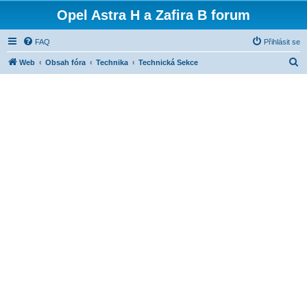
Opel Astra H a Zafira B forum
FAQ
Přihlásit se
H
Web
Obsah fóra
Technika
Technická Sekce
l
e
d
a
t