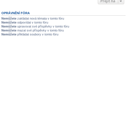
Přejít na
OPRÁVNĚNÍ FÓRA
Nemůžete
zakládat nová témata v tomto fóru
Nemůžete
odpovídat v tomto fóru
Nemůžete
upravovat své příspěvky v tomto fóru
Nemůžete
mazat své příspěvky v tomto fóru
Nemůžete
přikládat soubory v tomto fóru