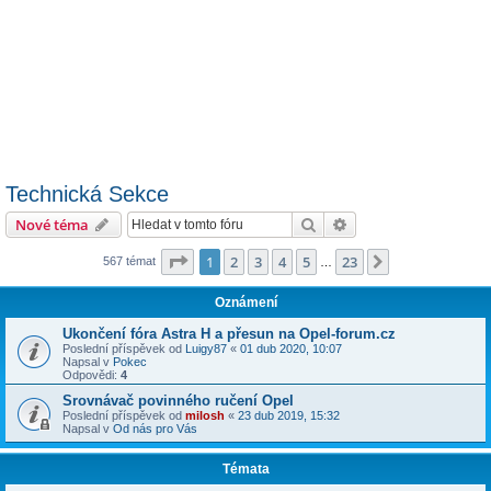
Technická Sekce
Hledat
Pokročilé hledání
Nové téma
Stránka
1
z
23
1
2
3
4
5
23
Další
567 témat
…
Oznámení
Ukončení fóra Astra H a přesun na Opel-forum.cz
Poslední příspěvek od
Luigy87
«
01 dub 2020, 10:07
Napsal v
Pokec
Odpovědi:
4
Srovnávač povinného ručení Opel
Poslední příspěvek od
milosh
«
23 dub 2019, 15:32
Napsal v
Od nás pro Vás
Témata