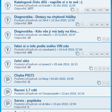
Katalogové číslo dílů - napište si o to své :-)
Poslední příspěvek od
Gondil
«
31 bře 2020, 11:05
Odpovědi:
1977
1
195
196
197
198
…
Diagnostika - Dotazy na chybové hlášky
Poslední příspěvek od
Jirk4
«
12 úno 2020, 12:50
Odpovědi:
354
1
33
34
35
36
…
Diagnostika - Kdo vše ji má tady na fóru...
Poslední příspěvek od
milos51
«
25 říj 2019, 20:47
Odpovědi:
19
1
2
řekni si o info podle svého VIN zde
Poslední příspěvek od
vasekpetr1
«
15 kvě 2019, 07:04
Odpovědi:
445
1
42
43
44
45
…
čelní sklo
Poslední příspěvek od
power2
«
05 dub 2014, 16:13
Odpovědi:
39
1
2
3
4
Chyba P0171
Poslední příspěvek od
Niraj
«
04 bře 2020, 19:58
Odpovědi:
11
1
2
Razeni 1.7 cdti
Poslední příspěvek od
Tomasospald
«
13 pro 2019, 14:16
Servis - poptávka
Poslední příspěvek od
dr.bike
«
13 pro 2019, 12:59
Odpovědi:
5