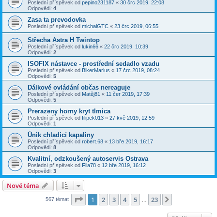
Poslední příspěvek od
pepino231187
«
30 črc 2019, 22:08
Odpovědi:
4
Zasa ta prevodovka
Poslední příspěvek od
michalGTC
«
23 črc 2019, 06:55
Střecha Astra H Twintop
Poslední příspěvek od
lukin66
«
22 črc 2019, 10:39
Odpovědi:
2
ISOFIX nástavce - prostřední sedadlo vzadu
Poslední příspěvek od
BikerMarius
«
17 črc 2019, 08:24
Odpovědi:
5
Dálkové ovládání občas nereaguje
Poslední příspěvek od
Matěj81
«
11 čer 2019, 17:39
Odpovědi:
5
Prerazeny horny kryt tlmica
Poslední příspěvek od
filipek013
«
27 kvě 2019, 12:59
Odpovědi:
1
Únik chladicí kapaliny
Poslední příspěvek od
robert.68
«
13 bře 2019, 16:17
Odpovědi:
8
Kvalitní, odzkoušený autoservis Ostrava
Poslední příspěvek od
Fila78
«
12 bře 2019, 16:12
Odpovědi:
3
Nové téma
Stránka
1
z
23
1
2
3
4
5
23
Další
567 témat
…