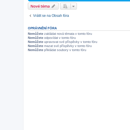
Nové téma
Vrátit se na Obsah fóra
OPRÁVNĚNÍ FÓRA
Nemůžete
zakládat nová témata v tomto fóru
Nemůžete
odpovídat v tomto fóru
Nemůžete
upravovat své příspěvky v tomto fóru
Nemůžete
mazat své příspěvky v tomto fóru
Nemůžete
přikládat soubory v tomto fóru