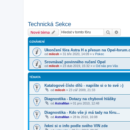
Technická Sekce
Hledat
Pokroč
Nové téma
OZNÁMENÍ
Ukončení fóra Astra H a přesun na Opel-forum.
od
milosh
»
31 bře 2020, 14:09
» v
Pokec
Srovnávač povinného ručení Opel
od
milosh
»
23 dub 2019, 15:32
» v
Od nás pro Vás
TÉMATA
Katalogové číslo dílů - napište si o to své :-)
od
milosh
»
23 zář 2009, 21:33
Diagnostika - Dotazy na chybové hlášky
od
AstraMan
»
01 pro 2010, 12:48
Diagnostika - Kdo vše ji má tady na fóru...
od
AstraMan
»
28 lis 2010, 16:08
řekni si o info podle svého VIN zde