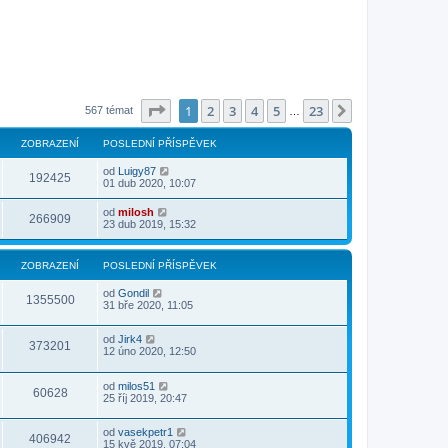
Stránka
1
z
23
1
2
3
4
5
23
Další
567 témat
…
ZOBRAZENÍ
POSLEDNÍ PŘÍSPĚVEK
od
Luigy87
192425
01 dub 2020, 10:07
od
milosh
266909
23 dub 2019, 15:32
ZOBRAZENÍ
POSLEDNÍ PŘÍSPĚVEK
od
Gondil
1355500
31 bře 2020, 11:05
od
Jirk4
373201
12 úno 2020, 12:50
od
milos51
60628
25 říj 2019, 20:47
od
vasekpetr1
406942
15 kvě 2019, 07:04