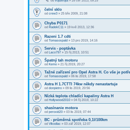
od
vojtavojta
»
28 čer 2013, 09:25
čelní sklo
od
crew3
»
25 bře 2009, 21:08
Chyba P0171
od
RadekC11
»
19 kvě 2013, 12:36
Razeni 1.7 cdti
od
Tomasospald
»
13 pro 2019, 14:16
Servis - poptávka
od
Laco797
»
15 říj 2013, 10:51
Špatný tah motoru
od
Kemo
»
21 říj 2019, 20:27
Tažné zařízení pro Opel Astra H. Co vše je potř
od
Tomasospald
»
06 lis 2019, 17:58
Astra H 1.7CTTI 74kw někdy nenastartuje
od
donpietro
»
09 lis 2019, 20:56
Nízká teplota chladící kapaliny Astra H
od
Hollywood2010
»
04 říj 2019, 10:22
shasínanie motora
od
peroxid20
»
03 lis 2019, 07:44
BC - průměrná spotřeba 0,1l/100km
od
Vlkodlac
»
03 zář 2019, 12:07