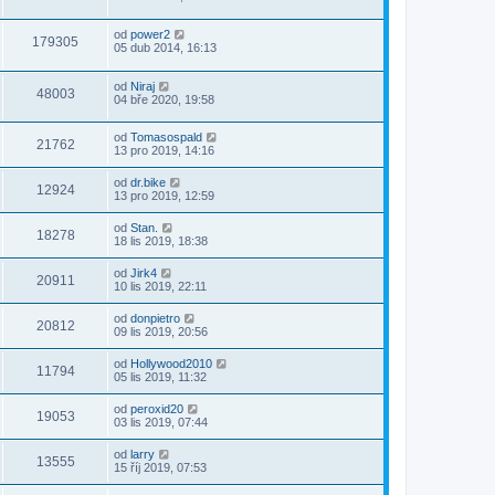
od
power2
179305
05 dub 2014, 16:13
od
Niraj
48003
04 bře 2020, 19:58
od
Tomasospald
21762
13 pro 2019, 14:16
od
dr.bike
12924
13 pro 2019, 12:59
od
Stan.
18278
18 lis 2019, 18:38
od
Jirk4
20911
10 lis 2019, 22:11
od
donpietro
20812
09 lis 2019, 20:56
od
Hollywood2010
11794
05 lis 2019, 11:32
od
peroxid20
19053
03 lis 2019, 07:44
od
larry
13555
15 říj 2019, 07:53