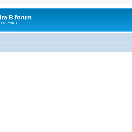
fira B forum
H a Zafira B