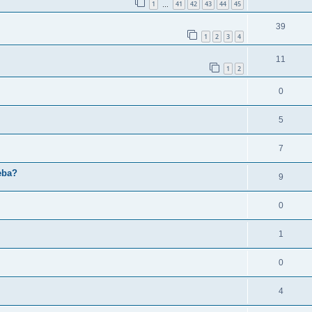
1
41
42
43
44
45
…
39
1
2
3
4
11
1
2
0
5
7
eba?
9
0
1
0
4