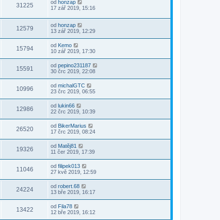
od
honzap
31225
17 zář 2019, 15:16
od
honzap
12579
13 zář 2019, 12:29
od
Kemo
15794
10 zář 2019, 17:30
od
pepino231187
15591
30 črc 2019, 22:08
od
michalGTC
10996
23 črc 2019, 06:55
od
lukin66
12986
22 črc 2019, 10:39
od
BikerMarius
26520
17 črc 2019, 08:24
od
Matěj81
19326
11 čer 2019, 17:39
od
filipek013
11046
27 kvě 2019, 12:59
od
robert.68
24224
13 bře 2019, 16:17
od
Fila78
13422
12 bře 2019, 16:12