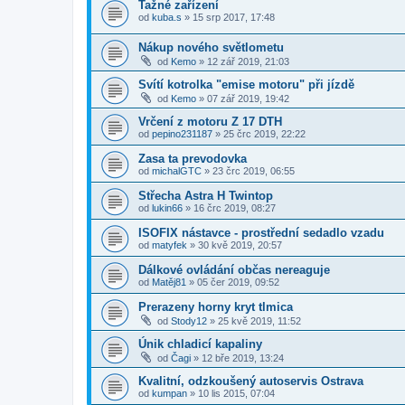
Tažné zařízení
od
kuba.s
»
15 srp 2017, 17:48
Nákup nového světlometu
od
Kemo
»
12 zář 2019, 21:03
Svítí kotrolka "emise motoru" při jízdě
od
Kemo
»
07 zář 2019, 19:42
Vrčení z motoru Z 17 DTH
od
pepino231187
»
25 črc 2019, 22:22
Zasa ta prevodovka
od
michalGTC
»
23 črc 2019, 06:55
Střecha Astra H Twintop
od
lukin66
»
16 črc 2019, 08:27
ISOFIX nástavce - prostřední sedadlo vzadu
od
matyfek
»
30 kvě 2019, 20:57
Dálkové ovládání občas nereaguje
od
Matěj81
»
05 čer 2019, 09:52
Prerazeny horny kryt tlmica
od
Stody12
»
25 kvě 2019, 11:52
Únik chladicí kapaliny
od
Čagi
»
12 bře 2019, 13:24
Kvalitní, odzkoušený autoservis Ostrava
od
kumpan
»
10 lis 2015, 07:04