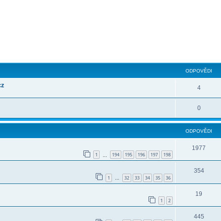
ilé hledání
ODPOVĚDI
cz
4
0
ODPOVĚDI
1977
1
194
195
196
197
198
…
354
1
32
33
34
35
36
…
19
1
2
445