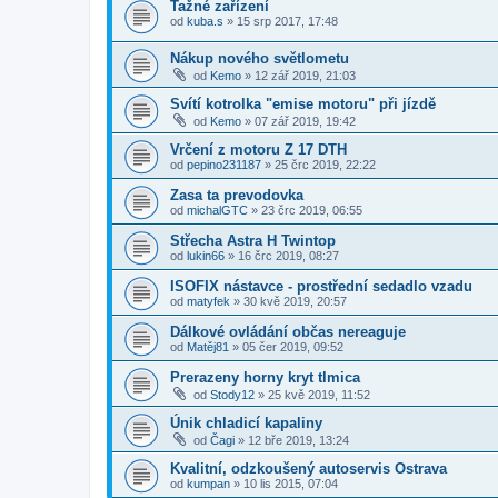
Tažné zařízení
od
kuba.s
»
15 srp 2017, 17:48
Nákup nového světlometu
od
Kemo
»
12 zář 2019, 21:03
Svítí kotrolka "emise motoru" při jízdě
od
Kemo
»
07 zář 2019, 19:42
Vrčení z motoru Z 17 DTH
od
pepino231187
»
25 črc 2019, 22:22
Zasa ta prevodovka
od
michalGTC
»
23 črc 2019, 06:55
Střecha Astra H Twintop
od
lukin66
»
16 črc 2019, 08:27
ISOFIX nástavce - prostřední sedadlo vzadu
od
matyfek
»
30 kvě 2019, 20:57
Dálkové ovládání občas nereaguje
od
Matěj81
»
05 čer 2019, 09:52
Prerazeny horny kryt tlmica
od
Stody12
»
25 kvě 2019, 11:52
Únik chladicí kapaliny
od
Čagi
»
12 bře 2019, 13:24
Kvalitní, odzkoušený autoservis Ostrava
od
kumpan
»
10 lis 2015, 07:04