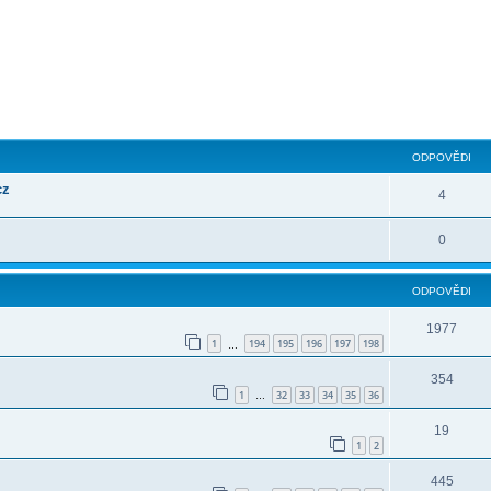
ilé hledání
ODPOVĚDI
cz
4
0
ODPOVĚDI
1977
1
194
195
196
197
198
…
354
1
32
33
34
35
36
…
19
1
2
445