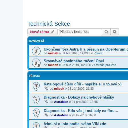
Technická Sekce
Hledat
Pokroč
Nové téma
OZNÁMENÍ
Ukončení fóra Astra H a přesun na Opel-forum.
od
milosh
»
31 bře 2020, 14:09
» v
Pokec
Srovnávač povinného ručení Opel
od
milosh
»
23 dub 2019, 15:32
» v
Od nás pro Vás
TÉMATA
Katalogové číslo dílů - napište si o to své :-)
od
milosh
»
23 zář 2009, 21:33
Diagnostika - Dotazy na chybové hlášky
od
AstraMan
»
01 pro 2010, 12:48
Diagnostika - Kdo vše ji má tady na fóru...
od
AstraMan
»
28 lis 2010, 16:08
řekni si o info podle svého VIN zde