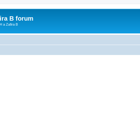
fira B forum
H a Zafira B