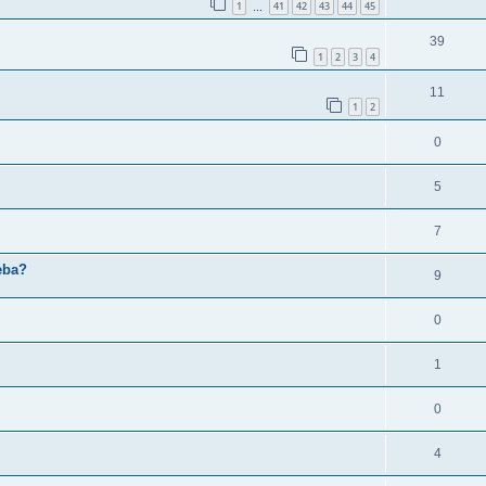
1
41
42
43
44
45
…
39
1
2
3
4
11
1
2
0
5
7
eba?
9
0
1
0
4