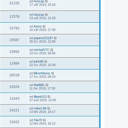
od
honzap
31220
17 zář 2019, 15:16
od
honzap
12578
13 zář 2019, 12:29
od
Kemo
15792
10 zář 2019, 17:30
od
pepino231187
15587
30 črc 2019, 22:08
od
michalGTC
10992
23 črc 2019, 06:55
od
lukin66
12984
22 črc 2019, 10:39
od
BikerMarius
26518
17 črc 2019, 08:24
od
Matěj81
19324
11 čer 2019, 17:39
od
filipek013
11043
27 kvě 2019, 12:59
od
robert.68
24221
13 bře 2019, 16:17
od
Fila78
13422
12 bře 2019, 16:12