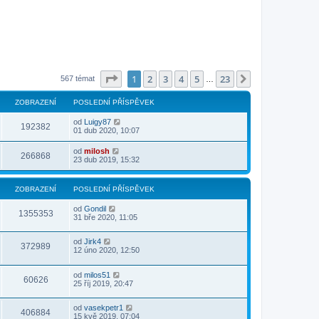
Stránka
1
z
23
1
2
3
4
5
23
Další
567 témat
…
ZOBRAZENÍ
POSLEDNÍ PŘÍSPĚVEK
od
Luigy87
192382
01 dub 2020, 10:07
od
milosh
266868
23 dub 2019, 15:32
ZOBRAZENÍ
POSLEDNÍ PŘÍSPĚVEK
od
Gondil
1355353
31 bře 2020, 11:05
od
Jirk4
372989
12 úno 2020, 12:50
od
milos51
60626
25 říj 2019, 20:47
od
vasekpetr1
406884
15 kvě 2019, 07:04