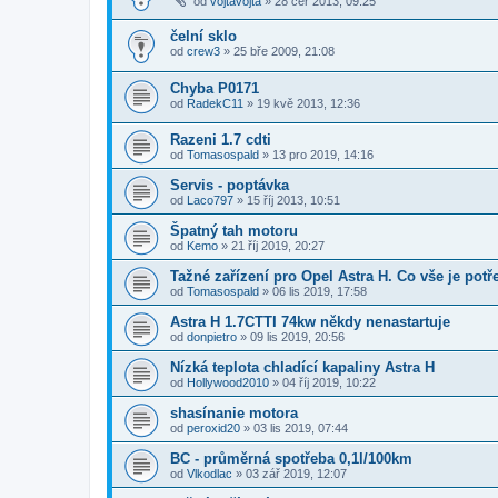
od
vojtavojta
»
28 čer 2013, 09:25
čelní sklo
od
crew3
»
25 bře 2009, 21:08
Chyba P0171
od
RadekC11
»
19 kvě 2013, 12:36
Razeni 1.7 cdti
od
Tomasospald
»
13 pro 2019, 14:16
Servis - poptávka
od
Laco797
»
15 říj 2013, 10:51
Špatný tah motoru
od
Kemo
»
21 říj 2019, 20:27
Tažné zařízení pro Opel Astra H. Co vše je potř
od
Tomasospald
»
06 lis 2019, 17:58
Astra H 1.7CTTI 74kw někdy nenastartuje
od
donpietro
»
09 lis 2019, 20:56
Nízká teplota chladící kapaliny Astra H
od
Hollywood2010
»
04 říj 2019, 10:22
shasínanie motora
od
peroxid20
»
03 lis 2019, 07:44
BC - průměrná spotřeba 0,1l/100km
od
Vlkodlac
»
03 zář 2019, 12:07