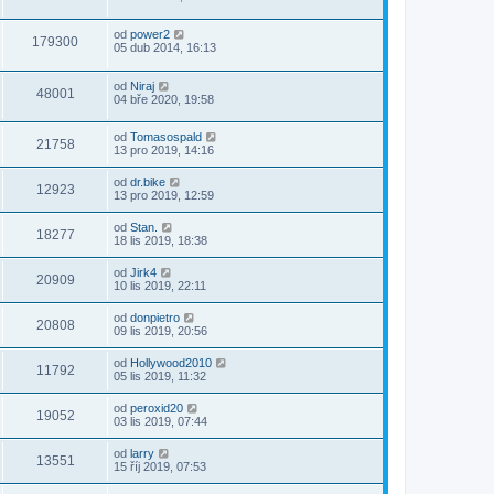
od
power2
179300
05 dub 2014, 16:13
od
Niraj
48001
04 bře 2020, 19:58
od
Tomasospald
21758
13 pro 2019, 14:16
od
dr.bike
12923
13 pro 2019, 12:59
od
Stan.
18277
18 lis 2019, 18:38
od
Jirk4
20909
10 lis 2019, 22:11
od
donpietro
20808
09 lis 2019, 20:56
od
Hollywood2010
11792
05 lis 2019, 11:32
od
peroxid20
19052
03 lis 2019, 07:44
od
larry
13551
15 říj 2019, 07:53