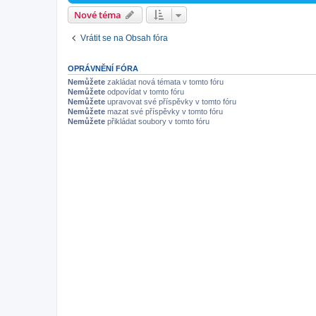
Nové téma
Vrátit se na Obsah fóra
OPRÁVNĚNÍ FÓRA
Nemůžete
zakládat nová témata v tomto fóru
Nemůžete
odpovídat v tomto fóru
Nemůžete
upravovat své příspěvky v tomto fóru
Nemůžete
mazat své příspěvky v tomto fóru
Nemůžete
přikládat soubory v tomto fóru