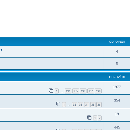
ilé hledání
ODPOVĚDI
cz
4
0
ODPOVĚDI
1977
1
194
195
196
197
198
…
354
1
32
33
34
35
36
…
19
1
2
445