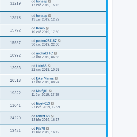
od
honzap
31219
17 zář 2019, 15:16
od
honzap
12578
13 zář 2019, 12:29
od
Kemo
15792
10 zář 2019, 17:30
od
pepino231187
15587
30 črc 2019, 22:08
od
michalGTC
10992
23 črc 2019, 06:55
od
lukin66
12983
22 črc 2019, 10:39
od
BikerMarius
26518
17 črc 2019, 08:24
od
Matěj81
19322
11 čer 2019, 17:39
od
filipek013
11041
27 kvě 2019, 12:59
od
robert.68
24220
13 bře 2019, 16:17
od
Fila78
13421
12 bře 2019, 16:12