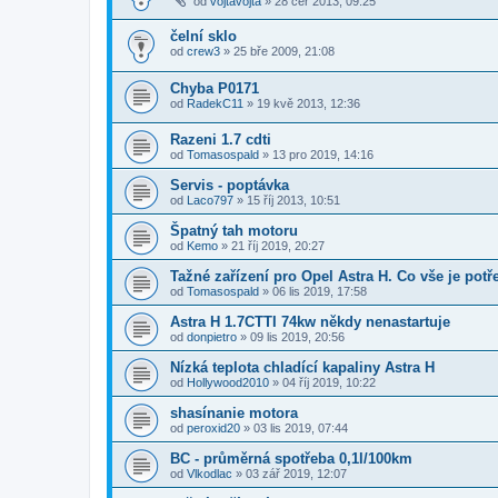
od
vojtavojta
»
28 čer 2013, 09:25
čelní sklo
od
crew3
»
25 bře 2009, 21:08
Chyba P0171
od
RadekC11
»
19 kvě 2013, 12:36
Razeni 1.7 cdti
od
Tomasospald
»
13 pro 2019, 14:16
Servis - poptávka
od
Laco797
»
15 říj 2013, 10:51
Špatný tah motoru
od
Kemo
»
21 říj 2019, 20:27
Tažné zařízení pro Opel Astra H. Co vše je potř
od
Tomasospald
»
06 lis 2019, 17:58
Astra H 1.7CTTI 74kw někdy nenastartuje
od
donpietro
»
09 lis 2019, 20:56
Nízká teplota chladící kapaliny Astra H
od
Hollywood2010
»
04 říj 2019, 10:22
shasínanie motora
od
peroxid20
»
03 lis 2019, 07:44
BC - průměrná spotřeba 0,1l/100km
od
Vlkodlac
»
03 zář 2019, 12:07