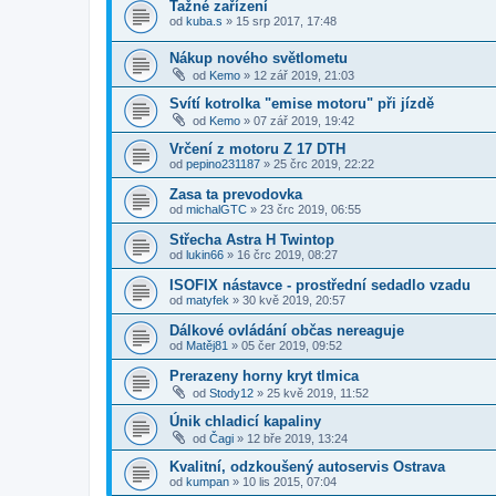
Tažné zařízení
od
kuba.s
»
15 srp 2017, 17:48
Nákup nového světlometu
od
Kemo
»
12 zář 2019, 21:03
Svítí kotrolka "emise motoru" při jízdě
od
Kemo
»
07 zář 2019, 19:42
Vrčení z motoru Z 17 DTH
od
pepino231187
»
25 črc 2019, 22:22
Zasa ta prevodovka
od
michalGTC
»
23 črc 2019, 06:55
Střecha Astra H Twintop
od
lukin66
»
16 črc 2019, 08:27
ISOFIX nástavce - prostřední sedadlo vzadu
od
matyfek
»
30 kvě 2019, 20:57
Dálkové ovládání občas nereaguje
od
Matěj81
»
05 čer 2019, 09:52
Prerazeny horny kryt tlmica
od
Stody12
»
25 kvě 2019, 11:52
Únik chladicí kapaliny
od
Čagi
»
12 bře 2019, 13:24
Kvalitní, odzkoušený autoservis Ostrava
od
kumpan
»
10 lis 2015, 07:04