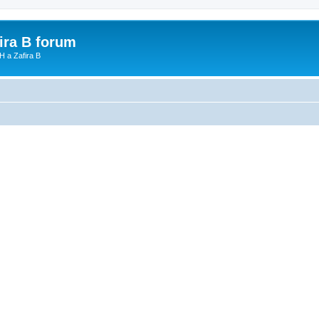
fira B forum
H a Zafira B