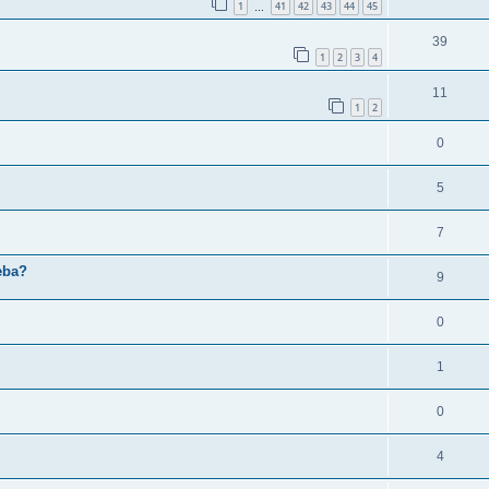
1
41
42
43
44
45
…
39
1
2
3
4
11
1
2
0
5
7
eba?
9
0
1
0
4