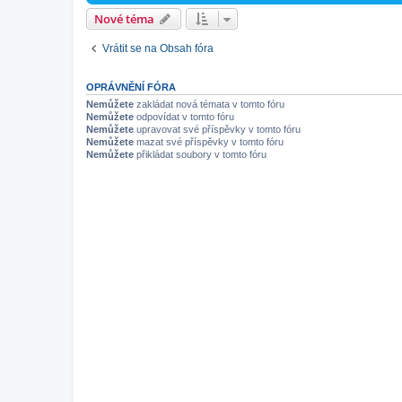
Nové téma
Vrátit se na Obsah fóra
OPRÁVNĚNÍ FÓRA
Nemůžete
zakládat nová témata v tomto fóru
Nemůžete
odpovídat v tomto fóru
Nemůžete
upravovat své příspěvky v tomto fóru
Nemůžete
mazat své příspěvky v tomto fóru
Nemůžete
přikládat soubory v tomto fóru