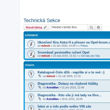
Technická Sekce
Hledat
Pokroč
Nové téma
OZNÁMENÍ
Ukončení fóra Astra H a přesun na Opel-forum.
od
milosh
»
31 bře 2020, 14:09
» v
Pokec
Srovnávač povinného ručení Opel
od
milosh
»
23 dub 2019, 15:32
» v
Od nás pro Vás
TÉMATA
Katalogové číslo dílů - napište si o to své :-)
od
milosh
»
23 zář 2009, 21:33
Diagnostika - Dotazy na chybové hlášky
od
AstraMan
»
01 pro 2010, 12:48
Diagnostika - Kdo vše ji má tady na fóru...
od
AstraMan
»
28 lis 2010, 16:08
řekni si o info podle svého VIN zde