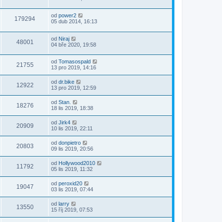
od
power2
179294
05 dub 2014, 16:13
od
Niraj
48001
04 bře 2020, 19:58
od
Tomasospald
21755
13 pro 2019, 14:16
od
dr.bike
12922
13 pro 2019, 12:59
od
Stan.
18276
18 lis 2019, 18:38
od
Jirk4
20909
10 lis 2019, 22:11
od
donpietro
20803
09 lis 2019, 20:56
od
Hollywood2010
11792
05 lis 2019, 11:32
od
peroxid20
19047
03 lis 2019, 07:44
od
larry
13550
15 říj 2019, 07:53