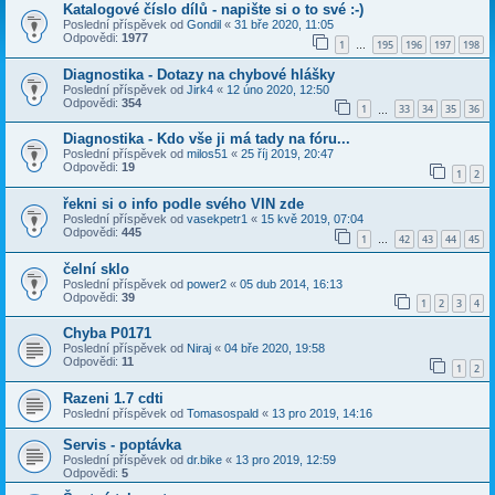
Katalogové číslo dílů - napište si o to své :-)
Poslední příspěvek od
Gondil
«
31 bře 2020, 11:05
Odpovědi:
1977
1
195
196
197
198
…
Diagnostika - Dotazy na chybové hlášky
Poslední příspěvek od
Jirk4
«
12 úno 2020, 12:50
Odpovědi:
354
1
33
34
35
36
…
Diagnostika - Kdo vše ji má tady na fóru...
Poslední příspěvek od
milos51
«
25 říj 2019, 20:47
Odpovědi:
19
1
2
řekni si o info podle svého VIN zde
Poslední příspěvek od
vasekpetr1
«
15 kvě 2019, 07:04
Odpovědi:
445
1
42
43
44
45
…
čelní sklo
Poslední příspěvek od
power2
«
05 dub 2014, 16:13
Odpovědi:
39
1
2
3
4
Chyba P0171
Poslední příspěvek od
Niraj
«
04 bře 2020, 19:58
Odpovědi:
11
1
2
Razeni 1.7 cdti
Poslední příspěvek od
Tomasospald
«
13 pro 2019, 14:16
Servis - poptávka
Poslední příspěvek od
dr.bike
«
13 pro 2019, 12:59
Odpovědi:
5