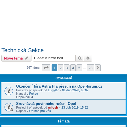
Technická Sekce
Hledat
Pokročilé hledání
Nové téma
Stránka
1
z
23
1
2
3
4
5
23
Další
567 témat
…
Oznámení
Ukončení fóra Astra H a přesun na Opel-forum.cz
Poslední příspěvek od
Luigy87
«
01 dub 2020, 10:07
Napsal v
Pokec
Odpovědi:
4
Srovnávač povinného ručení Opel
Poslední příspěvek od
milosh
«
23 dub 2019, 15:32
Napsal v
Od nás pro Vás
Témata