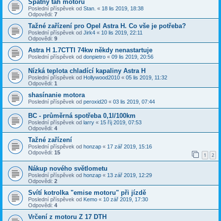
Špatný tah motoru
Poslední příspěvek od
Stan.
«
18 lis 2019, 18:38
Odpovědi:
7
Tažné zařízení pro Opel Astra H. Co vše je potřeba?
Poslední příspěvek od
Jirk4
«
10 lis 2019, 22:11
Odpovědi:
9
Astra H 1.7CTTI 74kw někdy nenastartuje
Poslední příspěvek od
donpietro
«
09 lis 2019, 20:56
Nízká teplota chladící kapaliny Astra H
Poslední příspěvek od
Hollywood2010
«
05 lis 2019, 11:32
Odpovědi:
1
shasínanie motora
Poslední příspěvek od
peroxid20
«
03 lis 2019, 07:44
BC - průměrná spotřeba 0,1l/100km
Poslední příspěvek od
larry
«
15 říj 2019, 07:53
Odpovědi:
4
Tažné zařízení
Poslední příspěvek od
honzap
«
17 zář 2019, 15:16
Odpovědi:
15
1
2
Nákup nového světlometu
Poslední příspěvek od
honzap
«
13 zář 2019, 12:29
Odpovědi:
2
Svítí kotrolka "emise motoru" při jízdě
Poslední příspěvek od
Kemo
«
10 zář 2019, 17:30
Odpovědi:
4
Vrčení z motoru Z 17 DTH