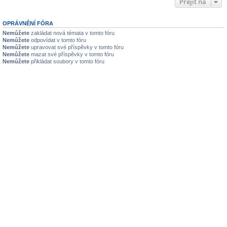
Přejít na
OPRÁVNĚNÍ FÓRA
Nemůžete
zakládat nová témata v tomto fóru
Nemůžete
odpovídat v tomto fóru
Nemůžete
upravovat své příspěvky v tomto fóru
Nemůžete
mazat své příspěvky v tomto fóru
Nemůžete
přikládat soubory v tomto fóru