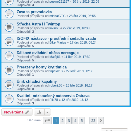
Poslední příspěvek od
pepino231187
«
30 črc 2019, 22:08
Odpovědi:
4
Zasa ta prevodovka
Poslední příspěvek od
michalGTC
«
23 črc 2019, 06:55
Střecha Astra H Twintop
Poslední příspěvek od
lukin66
«
22 črc 2019, 10:39
Odpovědi:
2
ISOFIX nástavce - prostřední sedadlo vzadu
Poslední příspěvek od
BikerMarius
«
17 črc 2019, 08:24
Odpovědi:
5
Dálkové ovládání občas nereaguje
Poslední příspěvek od
Matěj81
«
11 čer 2019, 17:39
Odpovědi:
5
Prerazeny horny kryt tlmica
Poslední příspěvek od
filipek013
«
27 kvě 2019, 12:59
Odpovědi:
1
Únik chladicí kapaliny
Poslední příspěvek od
robert.68
«
13 bře 2019, 16:17
Odpovědi:
8
Kvalitní, odzkoušený autoservis Ostrava
Poslední příspěvek od
Fila78
«
12 bře 2019, 16:12
Odpovědi:
3
Nové téma
Stránka
1
z
23
1
2
3
4
5
23
Další
567 témat
…