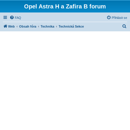
Opel Astra H a Zafira B forum
FAQ
Přihlásit se
H
Web
Obsah fóra
Technika
Technická Sekce
l
e
d
a
t