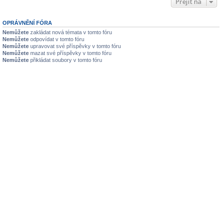
Přejít na
OPRÁVNĚNÍ FÓRA
Nemůžete
zakládat nová témata v tomto fóru
Nemůžete
odpovídat v tomto fóru
Nemůžete
upravovat své příspěvky v tomto fóru
Nemůžete
mazat své příspěvky v tomto fóru
Nemůžete
přikládat soubory v tomto fóru