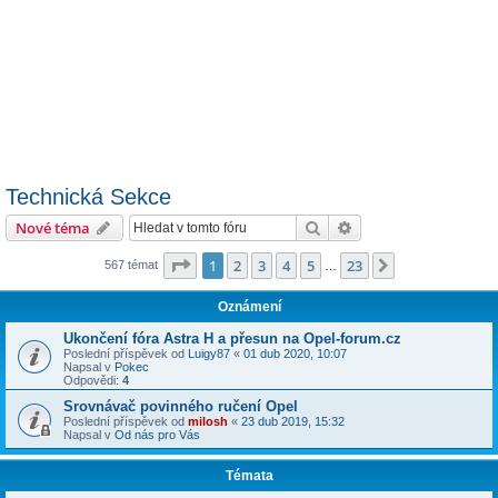
Technická Sekce
Hledat
Pokročilé hledání
Nové téma
Stránka
1
z
23
1
2
3
4
5
23
Další
567 témat
…
Oznámení
Ukončení fóra Astra H a přesun na Opel-forum.cz
Poslední příspěvek od
Luigy87
«
01 dub 2020, 10:07
Napsal v
Pokec
Odpovědi:
4
Srovnávač povinného ručení Opel
Poslední příspěvek od
milosh
«
23 dub 2019, 15:32
Napsal v
Od nás pro Vás
Témata