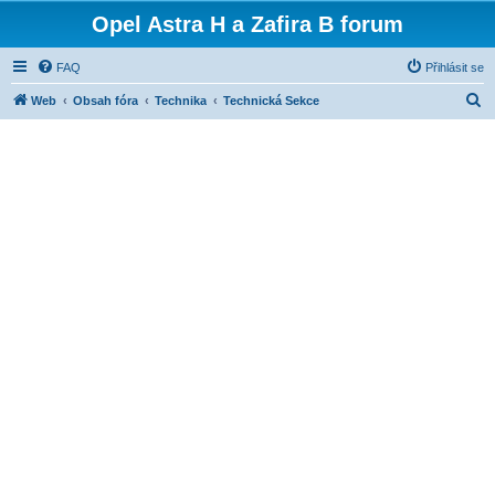
Opel Astra H a Zafira B forum
FAQ
Přihlásit se
H
Web
Obsah fóra
Technika
Technická Sekce
l
e
d
a
t