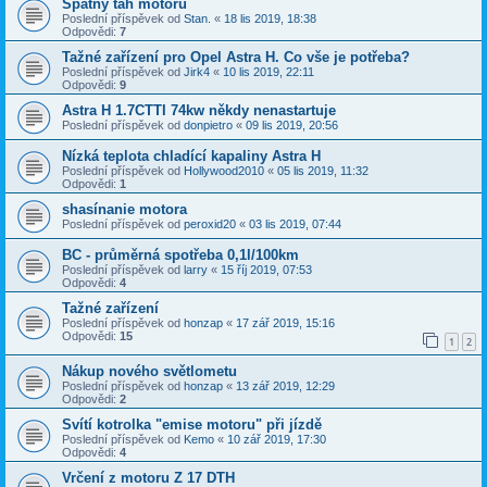
Špatný tah motoru
Poslední příspěvek od
Stan.
«
18 lis 2019, 18:38
Odpovědi:
7
Tažné zařízení pro Opel Astra H. Co vše je potřeba?
Poslední příspěvek od
Jirk4
«
10 lis 2019, 22:11
Odpovědi:
9
Astra H 1.7CTTI 74kw někdy nenastartuje
Poslední příspěvek od
donpietro
«
09 lis 2019, 20:56
Nízká teplota chladící kapaliny Astra H
Poslední příspěvek od
Hollywood2010
«
05 lis 2019, 11:32
Odpovědi:
1
shasínanie motora
Poslední příspěvek od
peroxid20
«
03 lis 2019, 07:44
BC - průměrná spotřeba 0,1l/100km
Poslední příspěvek od
larry
«
15 říj 2019, 07:53
Odpovědi:
4
Tažné zařízení
Poslední příspěvek od
honzap
«
17 zář 2019, 15:16
Odpovědi:
15
1
2
Nákup nového světlometu
Poslední příspěvek od
honzap
«
13 zář 2019, 12:29
Odpovědi:
2
Svítí kotrolka "emise motoru" při jízdě
Poslední příspěvek od
Kemo
«
10 zář 2019, 17:30
Odpovědi:
4
Vrčení z motoru Z 17 DTH