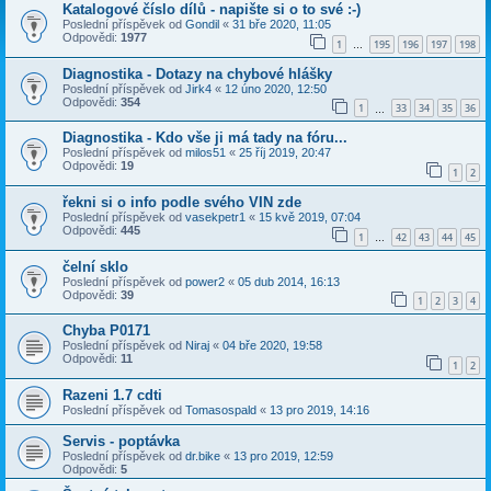
Katalogové číslo dílů - napište si o to své :-)
Poslední příspěvek od
Gondil
«
31 bře 2020, 11:05
Odpovědi:
1977
1
195
196
197
198
…
Diagnostika - Dotazy na chybové hlášky
Poslední příspěvek od
Jirk4
«
12 úno 2020, 12:50
Odpovědi:
354
1
33
34
35
36
…
Diagnostika - Kdo vše ji má tady na fóru...
Poslední příspěvek od
milos51
«
25 říj 2019, 20:47
Odpovědi:
19
1
2
řekni si o info podle svého VIN zde
Poslední příspěvek od
vasekpetr1
«
15 kvě 2019, 07:04
Odpovědi:
445
1
42
43
44
45
…
čelní sklo
Poslední příspěvek od
power2
«
05 dub 2014, 16:13
Odpovědi:
39
1
2
3
4
Chyba P0171
Poslední příspěvek od
Niraj
«
04 bře 2020, 19:58
Odpovědi:
11
1
2
Razeni 1.7 cdti
Poslední příspěvek od
Tomasospald
«
13 pro 2019, 14:16
Servis - poptávka
Poslední příspěvek od
dr.bike
«
13 pro 2019, 12:59
Odpovědi:
5