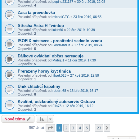
Poslední příspěvek od
pepino231187
«
30 črc 2019, 22:08
Odpovědi:
4
Zasa ta prevodovka
Poslední příspěvek od
michalGTC
«
23 črc 2019, 06:55
Střecha Astra H Twintop
Poslední příspěvek od
lukin66
«
22 črc 2019, 10:39
Odpovědi:
2
ISOFIX nástavce - prostřední sedadlo vzadu
Poslední příspěvek od
BikerMarius
«
17 črc 2019, 08:24
Odpovědi:
5
Dálkové ovládání občas nereaguje
Poslední příspěvek od
Matěj81
«
11 čer 2019, 17:39
Odpovědi:
5
Prerazeny horny kryt tlmica
Poslední příspěvek od
filipek013
«
27 kvě 2019, 12:59
Odpovědi:
1
Únik chladicí kapaliny
Poslední příspěvek od
robert.68
«
13 bře 2019, 16:17
Odpovědi:
8
Kvalitní, odzkoušený autoservis Ostrava
Poslední příspěvek od
Fila78
«
12 bře 2019, 16:12
Odpovědi:
3
Nové téma
Stránka
1
z
23
1
2
3
4
5
23
Další
567 témat
…