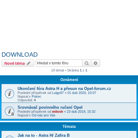
DOWNLOAD
Hledat
Pokročilé hledání
Nové téma
19 témat • Stránka
1
z
1
Oznámení
Ukončení fóra Astra H a přesun na Opel-forum.cz
Poslední příspěvek od
Luigy87
«
01 dub 2020, 10:07
Napsal v
Pokec
Odpovědi:
4
Srovnávač povinného ručení Opel
Poslední příspěvek od
milosh
«
23 dub 2019, 15:32
Napsal v
Od nás pro Vás
Témata
Jak na to - Astra H/ Zafira B