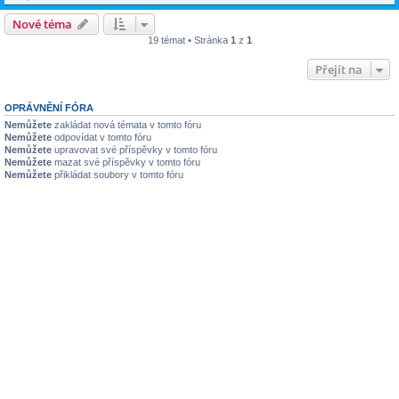
Nové téma
19 témat • Stránka
1
z
1
Přejít na
OPRÁVNĚNÍ FÓRA
Nemůžete
zakládat nová témata v tomto fóru
Nemůžete
odpovídat v tomto fóru
Nemůžete
upravovat své příspěvky v tomto fóru
Nemůžete
mazat své příspěvky v tomto fóru
Nemůžete
přikládat soubory v tomto fóru