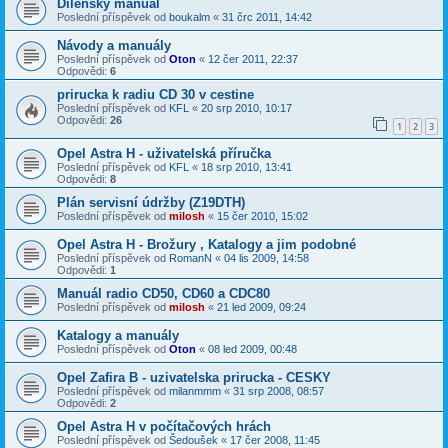
Dílenský manual
Poslední příspěvek od
boukalm
«
31 črc 2011, 14:42
Návody a manuály
Poslední příspěvek od
Oton
«
12 čer 2011, 22:37
Odpovědi:
6
prirucka k radiu CD 30 v cestine
Poslední příspěvek od
KFL
«
20 srp 2010, 10:17
Odpovědi:
26
1
2
3
Opel Astra H - uživatelská příručka
Poslední příspěvek od
KFL
«
18 srp 2010, 13:41
Odpovědi:
8
Plán servisní údržby (Z19DTH)
Poslední příspěvek od
milosh
«
15 čer 2010, 15:02
Opel Astra H - Brožury , Katalogy a jim podobné
Poslední příspěvek od
RomanN
«
04 lis 2009, 14:58
Odpovědi:
1
Manuál radio CD50, CD60 a CDC80
Poslední příspěvek od
milosh
«
21 led 2009, 09:24
Katalogy a manuály
Poslední příspěvek od
Oton
«
08 led 2009, 00:48
Opel Zafira B - uzivatelska prirucka - CESKY
Poslední příspěvek od
milanmmm
«
31 srp 2008, 08:57
Odpovědi:
2
Opel Astra H v počítačových hrách
Poslední příspěvek od
Šedoušek
«
17 čer 2008, 11:45