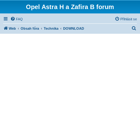
Opel Astra H a Zafira B forum
FAQ
Přihlásit se
H
Web
Obsah fóra
Technika
DOWNLOAD
l
e
d
a
t