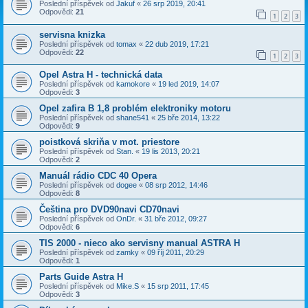
Poslední příspěvek od
Jakuf
«
26 srp 2019, 20:41
Odpovědi:
21
1
2
3
servisna knizka
Poslední příspěvek od
tomax
«
22 dub 2019, 17:21
Odpovědi:
22
1
2
3
Opel Astra H - technická data
Poslední příspěvek od
kamokore
«
19 led 2019, 14:07
Odpovědi:
3
Opel zafira B 1,8 problém elektroniky motoru
Poslední příspěvek od
shane541
«
25 bře 2014, 13:22
Odpovědi:
9
poistková skriňa v mot. priestore
Poslední příspěvek od
Stan.
«
19 lis 2013, 20:21
Odpovědi:
2
Manuál rádio CDC 40 Opera
Poslední příspěvek od
dogee
«
08 srp 2012, 14:46
Odpovědi:
8
Čeština pro DVD90navi CD70navi
Poslední příspěvek od
OnDr.
«
31 bře 2012, 09:27
Odpovědi:
6
TIS 2000 - nieco ako servisny manual ASTRA H
Poslední příspěvek od
zamky
«
09 říj 2011, 20:29
Odpovědi:
1
Parts Guide Astra H
Poslední příspěvek od
Mike.S
«
15 srp 2011, 17:45
Odpovědi:
3