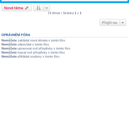
Nové téma
19 témat • Stránka
1
z
1
Přejít na
OPRÁVNĚNÍ FÓRA
Nemůžete
zakládat nová témata v tomto fóru
Nemůžete
odpovídat v tomto fóru
Nemůžete
upravovat své příspěvky v tomto fóru
Nemůžete
mazat své příspěvky v tomto fóru
Nemůžete
přikládat soubory v tomto fóru