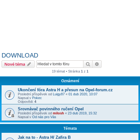
DOWNLOAD
Hledat
Pokročilé hledání
Nové téma
19 témat • Stránka
1
z
1
Oznámení
Ukončení fóra Astra H a přesun na Opel-forum.cz
Poslední příspěvek od
Luigy87
«
01 dub 2020, 10:07
Napsal v
Pokec
Odpovědi:
4
Srovnávač povinného ručení Opel
Poslední příspěvek od
milosh
«
23 dub 2019, 15:32
Napsal v
Od nás pro Vás
Témata
Jak na to - Astra H/ Zafira B