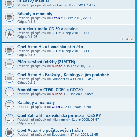
Dílenský manual
Poslední příspěvek od
boukalm
«
31 črc 2011, 14:42
Návody a manuály
Poslední příspěvek od
Oton
«
12 čer 2011, 22:37
Odpovědi:
6
prirucka k radiu CD 30 v cestine
Poslední příspěvek od
KFL
«
20 srp 2010, 10:17
Odpovědi:
26
1
2
3
Opel Astra H - uživatelská příručka
Poslední příspěvek od
KFL
«
18 srp 2010, 13:41
Odpovědi:
8
Plán servisní údržby (Z19DTH)
Poslední příspěvek od
milosh
«
15 čer 2010, 15:02
Opel Astra H - Brožury , Katalogy a jim podobné
Poslední příspěvek od
RomanN
«
04 lis 2009, 14:58
Odpovědi:
1
Manuál radio CD50, CD60 a CDC80
Poslední příspěvek od
milosh
«
21 led 2009, 09:24
Katalogy a manuály
Poslední příspěvek od
Oton
«
08 led 2009, 00:48
Opel Zafira B - uzivatelska prirucka - CESKY
Poslední příspěvek od
milanmmm
«
31 srp 2008, 08:57
Odpovědi:
2
Opel Astra H v počítačových hrách
Poslední příspěvek od
Šedoušek
«
17 čer 2008, 11:45