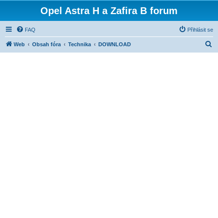
Opel Astra H a Zafira B forum
FAQ
Přihlásit se
H
Web
Obsah fóra
Technika
DOWNLOAD
l
e
d
a
t