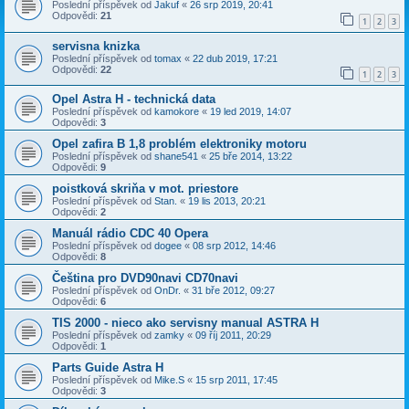
Poslední příspěvek od
Jakuf
«
26 srp 2019, 20:41
Odpovědi:
21
1
2
3
servisna knizka
Poslední příspěvek od
tomax
«
22 dub 2019, 17:21
Odpovědi:
22
1
2
3
Opel Astra H - technická data
Poslední příspěvek od
kamokore
«
19 led 2019, 14:07
Odpovědi:
3
Opel zafira B 1,8 problém elektroniky motoru
Poslední příspěvek od
shane541
«
25 bře 2014, 13:22
Odpovědi:
9
poistková skriňa v mot. priestore
Poslední příspěvek od
Stan.
«
19 lis 2013, 20:21
Odpovědi:
2
Manuál rádio CDC 40 Opera
Poslední příspěvek od
dogee
«
08 srp 2012, 14:46
Odpovědi:
8
Čeština pro DVD90navi CD70navi
Poslední příspěvek od
OnDr.
«
31 bře 2012, 09:27
Odpovědi:
6
TIS 2000 - nieco ako servisny manual ASTRA H
Poslední příspěvek od
zamky
«
09 říj 2011, 20:29
Odpovědi:
1
Parts Guide Astra H
Poslední příspěvek od
Mike.S
«
15 srp 2011, 17:45
Odpovědi:
3