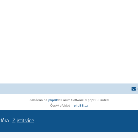
Založeno na
phpBB
® Forum Software © phpBB Limited
Český překlad –
phpBB.cz
Soukromí
|
Podmínky
 fóra.
Zjistit více
astra-g.cz
|
astra-j.cz
|
opel-forum.cz
|
chevroletclub.cz
|
hyundaiclub.net
|
club-fiat.com
|
kia-club.