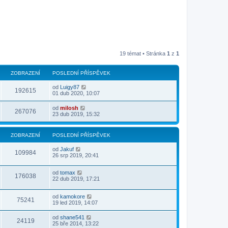
19 témat • Stránka
1
z
1
ZOBRAZENÍ
POSLEDNÍ PŘÍSPĚVEK
od
Luigy87
192615
01 dub 2020, 10:07
od
milosh
267076
23 dub 2019, 15:32
ZOBRAZENÍ
POSLEDNÍ PŘÍSPĚVEK
od
Jakuf
109984
26 srp 2019, 20:41
od
tomax
176038
22 dub 2019, 17:21
od
kamokore
75241
19 led 2019, 14:07
od
shane541
24119
25 bře 2014, 13:22