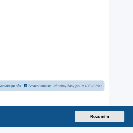
Kontaktujte nás
Smazat cookies
Všechny časy jsou v
UTC+02:00
Rozumím
net
|
suzuki-forum.cz