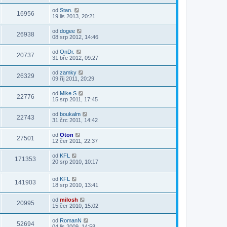
od
Stan.
16956
19 lis 2013, 20:21
od
dogee
26938
08 srp 2012, 14:46
od
OnDr.
20737
31 bře 2012, 09:27
od
zamky
26329
09 říj 2011, 20:29
od
Mike.S
22776
15 srp 2011, 17:45
od
boukalm
22743
31 črc 2011, 14:42
od
Oton
27501
12 čer 2011, 22:37
od
KFL
171353
20 srp 2010, 10:17
od
KFL
141903
18 srp 2010, 13:41
od
milosh
20995
15 čer 2010, 15:02
od
RomanN
52694
04 lis 2009, 14:58