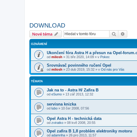
DOWNLOAD
Hledat
Pokroč
Nové téma
OZNÁMENÍ
Ukončení fóra Astra H a přesun na Opel-forum.
od
milosh
»
31 bře 2020, 14:09
» v
Pokec
Srovnávač povinného ručení Opel
od
milosh
»
23 dub 2019, 15:32
» v
Od nás pro Vás
TÉMATA
Jak na to - Astra H/ Zafira B
od
eSumo
»
13 zář 2013, 12:32
servisna knizka
od
lubo
»
10 čer 2008, 07:56
Opel Astra H - technická data
od
zviratko
»
08 kvě 2008, 20:55
Opel zafira B 1,8 problém elektroniky motoru
od
adamriha
»
26 pro 2013, 11:57