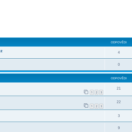
ilé hledání
ODPOVĚDI
cz
4
0
ODPOVĚDI
21
1
2
3
22
1
2
3
3
9