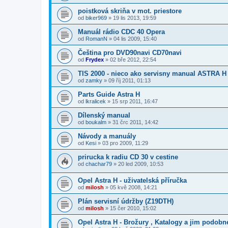
poistková skriňa v mot. priestore
od
biker969
»
19 lis 2013, 19:59
Manuál rádio CDC 40 Opera
od
RomanN
»
04 lis 2009, 15:40
Čeština pro DVD90navi CD70navi
od
Frydex
»
02 bře 2012, 22:54
TIS 2000 - nieco ako servisny manual ASTRA H
od
zamky
»
09 říj 2011, 01:13
Parts Guide Astra H
od
lkralicek
»
15 srp 2011, 16:47
Dílenský manual
od
boukalm
»
31 črc 2011, 14:42
Návody a manuály
od
Kesi
»
03 pro 2009, 11:29
prirucka k radiu CD 30 v cestine
od
chachar79
»
20 led 2009, 10:53
Opel Astra H - uživatelská příručka
od
milosh
»
05 kvě 2008, 14:21
Plán servisní údržby (Z19DTH)
od
milosh
»
15 čer 2010, 15:02
Opel Astra H - Brožury , Katalogy a jim podobn