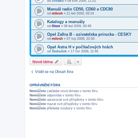
od
zviratko
»
08 kvě 2008, 21:02
Manuál radio CD50, CD60 a CDC80
od
milosh
»
21 led 2009, 09:24
Katalogy a manuály
od
Oton
»
08 led 2009, 00:48
Opel Zafira B - uzivatelska prirucka - CESKY
od
milosh
»
07 srp 2008, 22:50
Opel Astra H v počítačových hrách
od
Šedoušek
»
17 čer 2008, 11:45
Nové téma
Vrátit se na Obsah fóra
OPRÁVNĚNÍ FÓRA
Nemůžete
zakládat nová témata v tomto fóru
Nemůžete
odpovídat v tomto fóru
Nemůžete
upravovat své příspěvky v tomto fóru
Nemůžete
mazat své příspěvky v tomto fóru
Nemůžete
přikládat soubory v tomto fóru