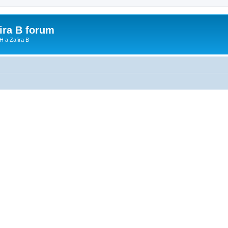
fira B forum
H a Zafira B